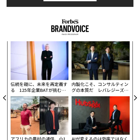
「
3
C
挑
る
よっ
PA
伝統を礎に、未来を再定義す
内製化こそ、コンサルティン
る 125年企業BATが挑むス
グの本質だ レバレジーズが
モークレスな未来
実践する、次世代ファームの
全貌
アフリカの農村の通信、小1
AIが変えるのは効率ではなく