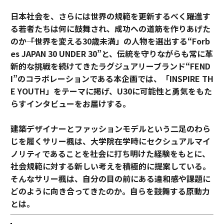
日本社会を、さらには世界の規範を更新するべく躍進す
る若者たちは何に鼓舞され、成功への道筋を作りあげた
のか――「世界を変える30歳未満」の人物を選出する“Forb
es JAPAN 30 UNDER 30”と、伝統を守りながらも常に革
新的な挑戦を続けてきたラグジュアリーブランド“FEND
I”のコラボレーションである本企画では、「INSPIRE TH
E YOUTH」をテーマに掲げ、U30に可能性と勇気をもた
らすインタビューをお届けする。
建築デザイナーとファッションモデルという二足のわら
じを履くサリー楓は、大学院在学時にセクシュアルマイ
ノリティであることを社会に打ち明けた経験をもとに、
社会規範に対する新しい考えを積極的に提案している。
そんなサリー楓は、自分の目の前にある違和感や課題に
どのように向き合ってきたのか。自らを鼓舞する原動力
とは。