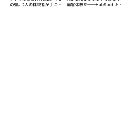
の壁。2人の挑戦者が手にし
顧客体験だ──HubSpot Ja
た「次なる武器」
panが語る「Grow Better」
な組織のつくり方