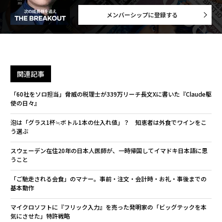
メンバーシップに登録する
関連記事
「60社をソロ担当」脅威の税理士が339万リーチ長文Xに書いた『Claude駆
使の日々』
泡は「グラス1杯≒ボトル1本の仕入れ値」？ 知恵者は外食でワインをこ
う選ぶ
スウェーデン在住20年の日本人医師が、一時帰国してイマドキ日本語に思
うこと
「ご馳走される会食」のマナー。事前・注文・会計時・お礼・事後までの
基本動作
マイクロソフトに『フリック入力』を売った発明家の「ビッグテックを本
気にさせた」特許戦略