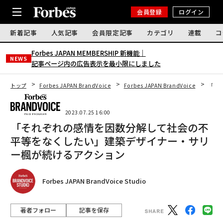
会員登録
ログイン
新着記事
人気記事
会員限定記事
カテゴリ
連載
コ
Forbes JAPAN MEMBERSHIP 新機能｜
NEWS
記事ページ内の広告表示を最小限にしました
トップ
Forbes JAPAN BrandVoice
Forbes JAPAN BrandVoice
「そ
2023.07.25 16:00
「それぞれの感情を因数分解して社会の不
平等をなくしたい」建築デザイナー・サリ
ー楓が続けるアクション
Forbes JAPAN BrandVoice Studio
著者フォロー
記事を保存