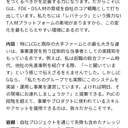
をつくるべきかを定義する力になります。だからこそLC
Gは、FDE・DS人材の育成を自社のコア戦略として打ち
出しています。私たちには「レバテック」という強力なI
T人材プラットフォームの素地がありますから、この変
化を最もとらえやすい環境にあるのです。
内田
：特にLCGと既存の大手ファームとの最も大きな違
いは、事業運営を担う圧倒的な当事者としての実践知を
もっている点です。例えば、私は前職の総合ファーム時
代、他社の先進事例を紹介する際、「〜と聞いていま
す」という感じで伝えざるをえませんでした。しかしLC
Gなら、「私たちのグループでも実際にこのシステムを
実装・運用し事業を運営しています。よければ明日、そ
の現場にお連れしましょうか？」と提案できる。PoCの
段階を超えて、事業やプロダクトに使われているスキル
やアセットを援用できるのは、我々だからこそです。
岩槻
：自社プロジェクトを通じて失敗も含めたナレッジ