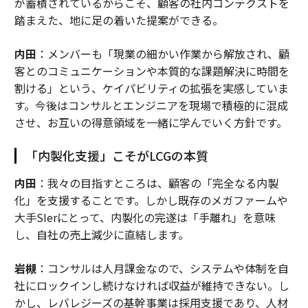
が蓄積されているからこそ、顧客の社内コンテクストを
踏まえた、地に足の着いた提案ができる。
内田
：メンバーも「現業の細かい作業から解放され、顧
客とのコミュニケーションや本質的な課題解決に時間を
割ける」という、ケイパビリティの拡張を実感していま
す。今後はコンサルとエンジニアを現場で積極的に混成
させ、お互いの得意領域を一緒に学んでいく方針です。
「内製化支援」こそがLCGの本質
内田
：我々の目指すところは、顧客の「完全なる内製
化」を支援することです。しかし既存のメガファームや
大手SIerにとって、内製化の完遂は「手離れ」を意味
し、自社の売上減少に直結します。
岩槻
：コンサルは人月課金なので、システムや体制を自
社にロックインし続けなければ収益が維持できない。し
かし、レバレジーズの基幹事業は採用支援であり、人材