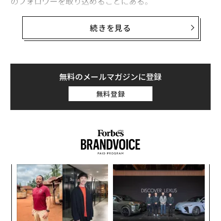
のフォロワーを取り込めることにある。
インスタグラムで170万人、YouTubeで270万人のフォ
続きを見る
ロワーを持つクリエイターのヘイリー・カリル（Haley
Kalil）は、シャキーラのようなセレブや数人のメタの社
員とともに、まだベータ版のスレッズにいち早く参加し
た。彼女にとって、数回のタップですべてのフォロワー
無料のメールマガジンに登録
を取り込めるという点はとても魅力的だった。
無料登録
「このアプリは、明らかに私の時間を奪っています。こ
こ1日半は、あまり眠れていません」とカリルはフォー
ブスに語った。
義す
内
むス
グ
実
「
全
3
C