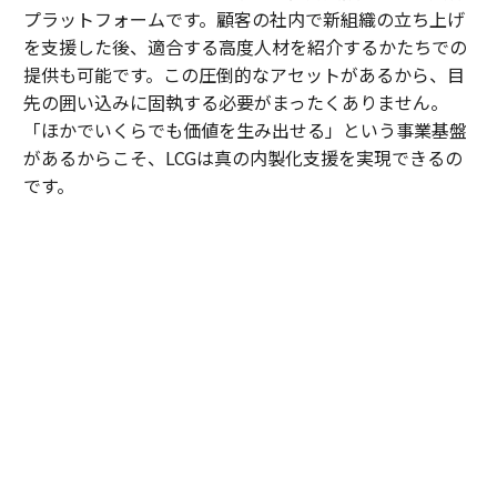
プラットフォームです。顧客の社内で新組織の立ち上げ
を支援した後、適合する高度人材を紹介するかたちでの
提供も可能です。この圧倒的なアセットがあるから、目
先の囲い込みに固執する必要がまったくありません。
「ほかでいくらでも価値を生み出せる」という事業基盤
があるからこそ、LCGは真の内製化支援を実現できるの
です。
内田
：顧客が自走できる状態をつくれたら、速やかに次
へ向かう。実際、私たちがAIを駆使してテスト工程の自
動化を支援した案件では、現業の工数が劇的に削減さ
れ、顧客から「浮いた時間で、品質向上のために新しい
アプローチを試したい」という創造的なアイデアも引き
出せるようになりました。
そもそも、私がLCGへの参画を決めたのは、岩槻の「マ
インドの良い人しか取りません」という言葉がきっかけ
でした。近年のコンサル業界は高いサラリーや肩書きが