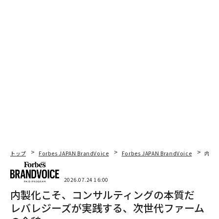
トップ
Forbes JAPAN BrandVoice
Forbes JAPAN BrandVoice
内製
2026.07.24 16:00
内製化こそ、コンサルティングの本質だ
レバレジーズが実践する、次世代ファーム