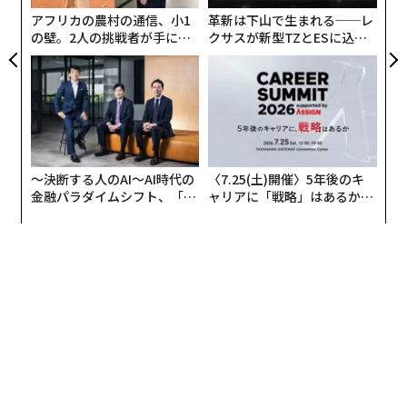
る
アフリカの農村の通信、小1
革新は下山で生まれる──レ
の壁。2人の挑戦者が手にし
クサスが新型TZとESに込め
た「次なる武器」
た「DISCOVER」の哲学
〜決断する人のAI〜AI時代の
〈7.25(土)開催〉5年後のキ
金融パラダイムシフト、「超
ャリアに「戦略」はあるか。
個別化」の核心 【MUFG×ウ
トップエグゼクティブのキャ
ェルスナビ×PwC】
リアに触れる1日│CAREER S
UMMIT 2026