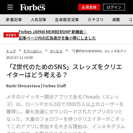
会員登録
ログイン
新着記事
人気記事
会員限定記事
カテゴリ
連載
コ
Forbes JAPAN MEMBERSHIP 新機能｜
NEWS
記事ページ内の広告表示を最小限にしました
トップ
テクノロジー
サービス
「Z世代のためのSNS」スレッズをクリエ
2023.07.11 10:00
「Z世代のためのSNS」スレッズをクリエ
イターはどう考える？
Rashi Shrivastava | Forbes Staff
メタのツイッター競合アプリであるThreads（スレッ
ズ）は、ローンチから2日で7000万人以上のユーザーを
獲得し、最も急速にダウンロードされたアプリの1つと
なった。大量のフォロワーを持つクリエイターがこぞっ
てこのアプリに参加する大きな理由は、インスタグラム