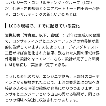
レバレジーズ・コンサルティング・グループ（LCG）
だ。代表・岩槻知秀とシニアパートナー・内田秀一が語
る、コンサルティングの新しいかたちとは。
LCGの現場で、すでに起きている変化
岩槻知秀（写真左。以下、岩槻）
： 近年は生成AIの台頭
で、コンサルティングとエンジニアリングの境界線が劇
的に融解しています。AIによってコーディングやテスト
工程がほぼ自動化された結果、残された人間の領域は要
件定義と設計となっていて、さらに設計が完了した瞬間
にAIを駆使して実装まで完了できる。
こうした変化のなか、エンジニア側も、大部分のコーデ
ィングから解放されたことで、上流の要求整理の場へ直
接踏み込める時間の確保が容易になりつつあります。コ
ンサルとエンジニアという出自の異なる職種が、同じひ
とつの領域へ急速に収斂されつつあります。