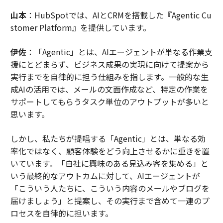
山本
：HubSpotでは、AIとCRMを搭載した『Agentic Cu
stomer Platform』を提供しています。
伊佐
：「Agentic」とは、AIエージェントが単なる作業支
援にとどまらず、ビジネス成果の実現に向けて提案から
実行までを自律的に担う仕組みを指します。一般的な生
成AIの活用では、メールの文面作成など、特定の作業を
サポートしてもらうタスク単位のアウトプットが多いと
思います。
しかし、私たちが提唱する「Agentic」とは、単なる効
率化ではなく、顧客体験をどう向上させるかに重きを置
いています。「自社に興味のある見込み客を集める」と
いう最終的なアウトカムに対して、AIエージェントが
「こういう人たちに、こういう内容のメールやブログを
届けましょう」と提案し、その実行まで含めて一連のプ
ロセスを自律的に担います。