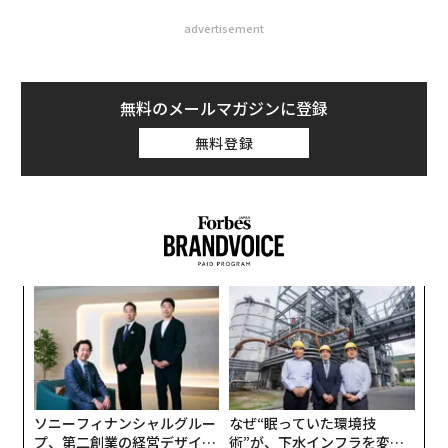
advertisement
無料のメールマガジンに登録
無料登録
模組
“
“使
オ
【N
ジ
ア
C】
の
た
ソニーフィナンシャルグルー
なぜ“眠っていた環境技
プ、第二創業の経営デザイン
術”が、下水インフラを変え