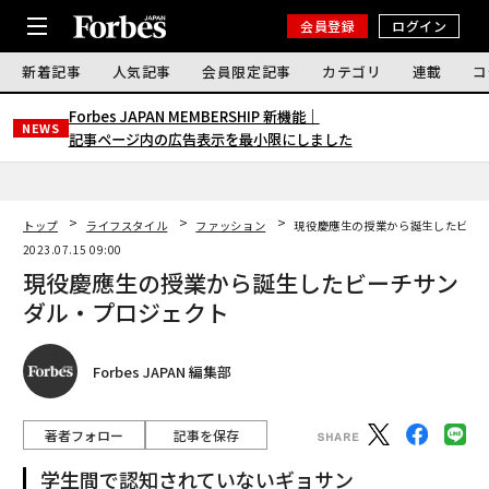
会員登録
ログイン
新着記事
人気記事
会員限定記事
カテゴリ
連載
コ
Forbes JAPAN MEMBERSHIP 新機能｜
NEWS
記事ページ内の広告表示を最小限にしました
トップ
ライフスタイル
ファッション
現役慶應生の授業から誕生したビー
2023.07.15 09:00
現役慶應生の授業から誕生したビーチサン
ダル・プロジェクト
Forbes JAPAN 編集部
著者フォロー
記事を保存
学生間で認知されていないギョサン