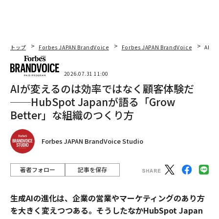
トップ
Forbes JAPAN BrandVoice
Forbes JAPAN BrandVoice
AIが
2026.07.31 11:00
AIが変えるのは効率ではなく顧客体験だ
──HubSpot Japanが語る「Grow
Better」な組織のつくり方
Forbes JAPAN BrandVoice Studio
著者フォロー
記事を保存
生成AIの進化は、企業の営業やマーケティングのあり方
を大きく変えつつある。そうしたなかHubSpot Japan