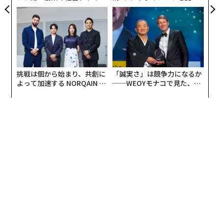
──カギは意志を引き出し、
たのか──産総研×月島JFE
束ね、共創すること
アクアソリューションの10年
挑戦は個から始まり、共創に
「誠実さ」は競争力になるか
よって加速する NORQAIN JA
──WEOYモナコで見た、く
PAN 特別座談会
ら寿司の経営哲学