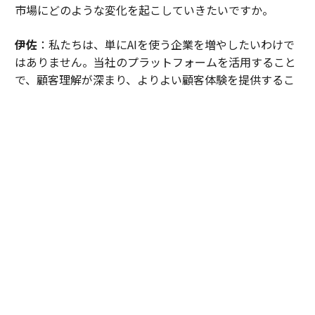
市場にどのような変化を起こしていきたいですか。
伊佐
：私たちは、単にAIを使う企業を増やしたいわけで
はありません。当社のプラットフォームを活用すること
で、顧客理解が深まり、よりよい顧客体験を提供するこ
とで成果につながる。そうした世界を、日本の皆様と一
緒につくっていきたいです。
山本
：最後に、これから様々なゲームチェンジが起きう
る激動の時代を生きるハイクラス人材が「キャリアを選
ぶ際の軸」について、お考えをお聞かせください。
伊佐
：役職や待遇も重要ですが、ハイクラス人材であれ
ばあるほど、「その環境でどれだけ学ぶことができる
か」という長期的な成長の視点にフォーカスすべきだと
思います。AI時代になり、キャリアの正解はさらに誰に
も分からなくなりました。だからこそ大切なのは、「変
化を楽しめるか」「人だからこそ生み出せる価値とは何