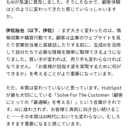
もAIが急速に普及しました。そうしたなかで、顧客体験
はどのように変わってきたと感じていらっしゃいます
か。
伊佐裕也（以下、伊佐）
：まず大きく変わったのは、情
報収集や購買行動です。顧客は企業のウェブサイトを見
たり営業担当者と直接話したりする前に、生成AIを活用
して自分たちで必要な情報を簡単に取得できるようにな
りました。買い手が変われば、売り手も変わらなければ
なりません。「お客様が目指す姿を実現するために何が
できるか」を考えることがより重要になっています。
ただ、本質は変わっていないと思っています。HubSpot
が最も大切にしている「Solve For The Customer（顧客
にとっての『最適解』を考える）」という言葉がそれで
す。AIに惑わされず、お客様と真剣に向き合い続けるこ
と──その本質はAI時代においても変わらない。むしろ
ますます重要になると感じています。