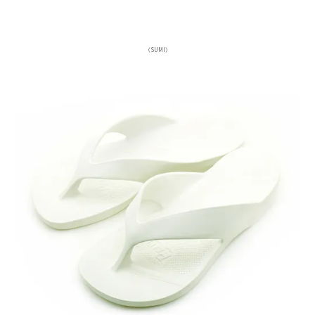
（SUMI）