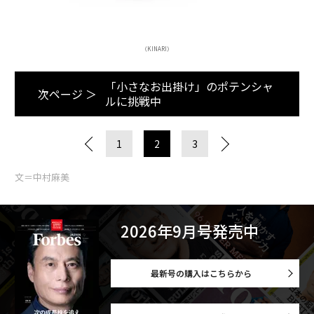
（KINARI）
「小さなお出掛け」のポテンシャ
次ページ ＞
ルに挑戦中
1
2
3
文＝中村麻美
2026年9月号発売中
最新号の購入はこちらから