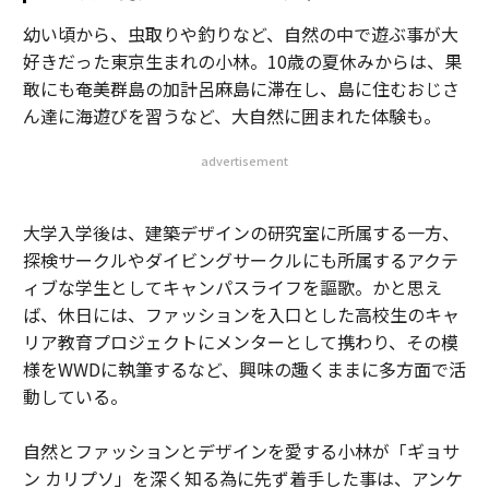
幼い頃から、虫取りや釣りなど、自然の中で遊ぶ事が大
好きだった東京生まれの小林。10歳の夏休みからは、果
敢にも奄美群島の加計呂麻島に滞在し、島に住むおじさ
ん達に海遊びを習うなど、大自然に囲まれた体験も。
advertisement
大学入学後は、建築デザインの研究室に所属する一方、
探検サークルやダイビングサークルにも所属するアクテ
ィブな学生としてキャンパスライフを謳歌。かと思え
ば、休日には、ファッションを入口とした高校生のキャ
リア教育プロジェクトにメンターとして携わり、その模
様をWWDに執筆するなど、興味の趣くままに多方面で活
動している。
自然とファッションとデザインを愛する小林が「ギョサ
ン カリプソ」を深く知る為に先ず着手した事は、アンケ