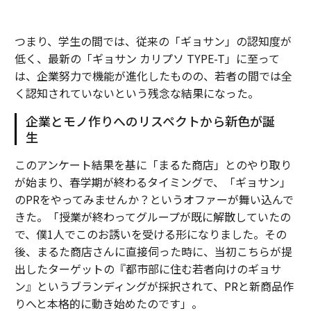
つまり、学生の間では、従来の「ギョサン」の認知度が
低く、最新の「ギョサン カリプソ TYPE-T」に至って
は、企業努力で機能が進化したものの、若者の間では全
く認知されていないという残念な結果になった。
企業とモノ作りへのリスペクトから新色が誕
生
このアンケート結果を基に「まるた商店」とのやり取り
が始まり、春学期が終わるタイミングで、「ギョサン」
のPRをやってみませんか？というオファーが舞い込んで
きた。「授業が終わってグループが既に解散していたの
で、僕1人でこのお誘いを受ける形になりました。その
後、まるた商店さんに直接伺った時に、当初こちらが提
出したターゲットの『都市部に住む若者向けのギョサ
ン』というブランディングが採択されて、PRと新商品作
りへと本格的に動き始めたのです」。