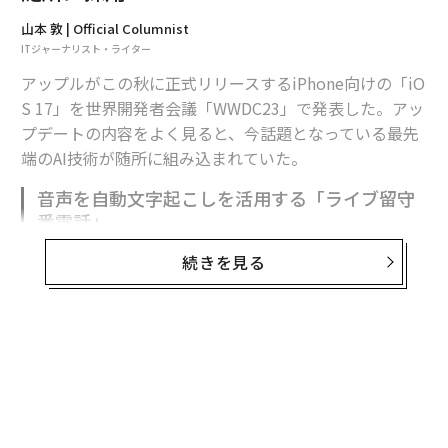
山本 敦 | Official Columnist
ITジャーナリスト・ライター
アップルがこの秋に正式リリースするiPhone向けの「iO
S 17」を世界開発者会議「WWDC23」で発表した。アッ
プデートの内容をよく見ると、今話題となっている最先
端のAI技術が随所に組み込まれていた。
音声を自動文字起こしを活用する「ライブ留守
番電話」
注目したい新機能の1つに「ライブ留守番電話」があ
続きを見る
る。誰かが留守番電話を残す時にリアルタイムでメッセ
ージを文字に起こす機能だ。今後、iPhoneユーザーは会
議等で電話に出られないときに、ライブ留守番電話のテ
キストをチェックしながら、急ぎの対応が必要かその場
で判断ができるようになる。留守番電話のメッセージは
音声とテキストの両方で記録されるので、音声でメッセ
ージを聞き直す手間も省けそうだ。