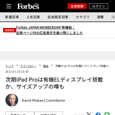
会員登録
ログイン
新着記事
人気記事
会員限定記事
カテゴリ
連載
コ
Forbes JAPAN MEMBERSHIP 新機能｜
NEWS
記事ページ内の広告表示を最小限にしました
トップ
テクノロジー
製品
次期iPad Proは有機ELディスプレイ搭載か、
2023.07.10 10:30
次期iPad Proは有機ELディスプレイ搭載
か、サイズアップの噂も
David Phelan | Contributor