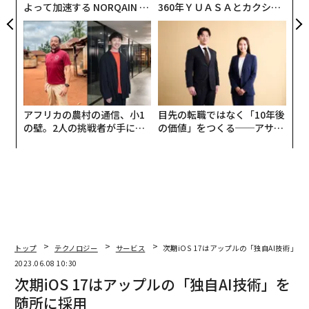
よって加速する NORQAIN JA
360年ＹＵＡＳＡとカクシン
PAN 特別座談会
CEO田尻望が語る、AIを超え
る人の価値
アフリカの農村の通信、小1
目先の転職ではなく「10年後
の壁。2人の挑戦者が手にし
の価値」をつくる──アサイ
た「次なる武器」
ンの長期伴走型支援とは
トップ
テクノロジー
サービス
次期iOS 17はアップルの「独自AI技術」
2023.06.08 10:30
次期iOS 17はアップルの「独自AI技術」を
随所に採用