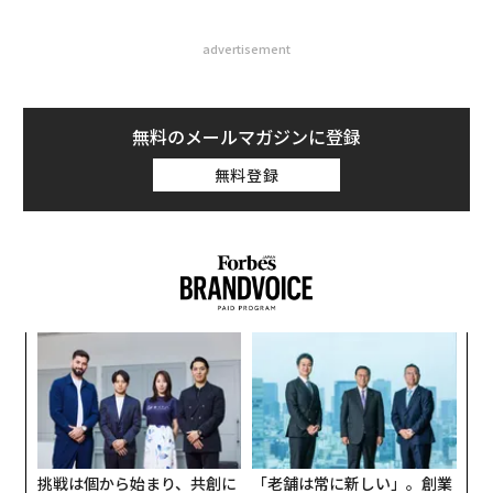
advertisement
無料のメールマガジンに登録
無料登録
るか
〈7
、く
ャ
ト
「
リア
左右
UM
T
日
挑戦は個から始まり、共創に
「老舗は常に新しい」。創業