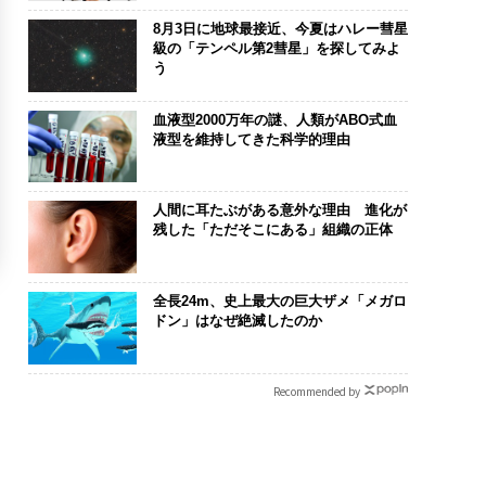
8月3日に地球最接近、今夏はハレー彗星
級の「テンペル第2彗星」を探してみよ
う
血液型2000万年の謎、人類がABO式血
液型を維持してきた科学的理由
人間に耳たぶがある意外な理由 進化が
残した「ただそこにある」組織の正体
全長24m、史上最大の巨大ザメ「メガロ
ドン」はなぜ絶滅したのか
Recommended by