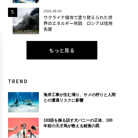
2026.08.04
ウクライナ侵攻で塗り替えられた世
界のエネルギー地図 ロシアは信用
失墜
もっと見る
TREND
海岸工事が生む濁り、サメの狩りと人間
との遭遇リスクに影響
100語を操る話す犬バニーの正体、100
年前の天才馬が教える錯覚の罠