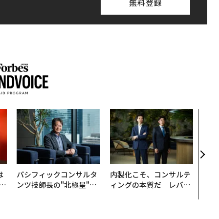
無料登録
〈7
のキ
ある
ティ
る1日
T 20
は
パシフィックコンサルタ
内製化こそ、コンサルテ
b
ンツ技師長の"北極星"。
ィングの本質だ レバレ
r
災害への無力感を乗り越
ジーズが実践する、次世
つ
え見つけた、防災一筋20
代ファームの全貌
年の答え