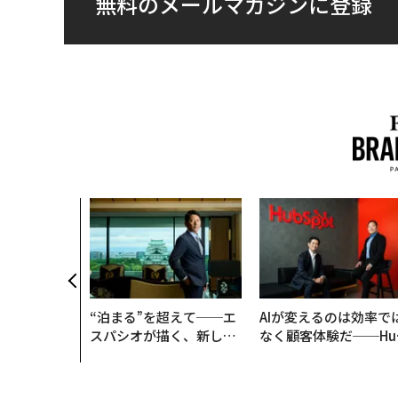
無料のメールマガジンに登録
いた環境技
インフラを
──産総研×
クアソリュー
年
“泊まる”を超えて──エ
AIが変えるのは効率で
スパシオが描く、新しい
なく顧客体験だ──Hu
日本のラグジュアリー
Spot Japanが語る「G
（前編）
ow Better」な組織の
くり方