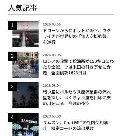
人気記事
2026.08.05
ドローンからロボットが降下、ウク
ライナが世界初の「無人空挺強襲」
を遂行
2026.08.05
ロシアの攻撃で給油所が150キロにわ
たり全滅、ウは米国の引き寄せに奔
走 全面侵攻1623日目
2026.08.04
暗い空にペルセウス座流星群の流れ
星を探し、はくちょう座を目印に天
の川を辿る 今週の夜空
2023.05.03
サムスン、ChatGPTの社内使用禁
止 機密コードの流出受け