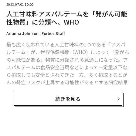
2023.07.01 10:00
人工甘味料アスパルテームを「発がん可能
性物質」に分類へ、WHO
翻訳＝遠藤康子/ガリレオ
Arianna Johnson | Forbes Staff
最も広く使われている人工甘味料の1つである「アスパ
ルテーム」が、世界保健機関（WHO）によって「発がん
2026年9月号発売中
の可能性がある」物質に分類される見通しになった。ア
スパルテームは食品安全当局などによって一定量以下な
ら摂取しても安全とされてきた一方、多く摂取するとが
最新号の購入はこちらから
んの発症リスクが上昇する可能性があるとする研究結果
も出ていた。
メンバーシップに登録する
続きを見る
アスパルテームは「ダイエット・コーク」や「ダイエッ
ト・ペプシ」などの低カロリー飲料や、シュガーレスの
ガムなどさまざまな食品に使われている（いずれも現
在、日本未発売）。カロリーは含まれるが、砂糖よりも
関連記事
200倍ほど甘いため使用量は少なくて済む。