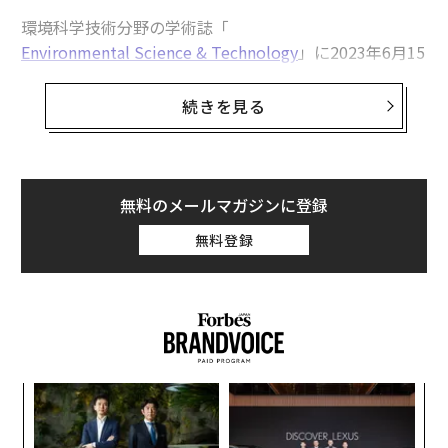
環境科学技術分野の学術誌「
Environmental Science & Technology
」に2023年6月15
日付けで発表された研究によると、ガスコンロで調理を
している住宅内で、ベンゼンと呼ばれる発がん性物質が
続きを見る
検出されたという。ベンゼンは、石油精製工場で生産さ
れているほか、たばこの煙にも含まれている化学物質
だ。
無料のメールマガジンに登録
この研究によると、住宅17軒で、最大火力のコンロおよ
無料登録
び摂氏177度のオーブンを45分間燃焼させた結果、33の
バーナーとオーブンを使用したうちの9例（29％）で
は、タバコの副流煙によるベンゼン濃度（0.34～0.78pp
bv）を上回ったという（日本の環境基準は年平均値で約
1ppbv以下）。
「
3
C
な