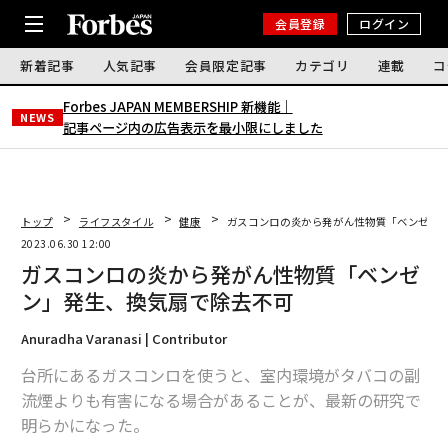
会員登録
ログイン
新着記事
人気記事
会員限定記事
カテゴリ
連載
コ
Forbes JAPAN MEMBERSHIP 新機能｜
NEWS
記事ページ内の広告表示を最小限にしました
トップ
ライフスタイル
健康
ガスコンロの炎から発がん性物質「ベンゼン
2023.06.30 12:00
ガスコンロの炎から発がん性物質「ベンゼ
ン」発生、換気扇で除去不可
Anuradha Varanasi | Contributor
台所にあるガスコンロを使うと、室内環境がタバコの副
流煙よりも有害になる場合があることが、最新の研究で
明らかになった。