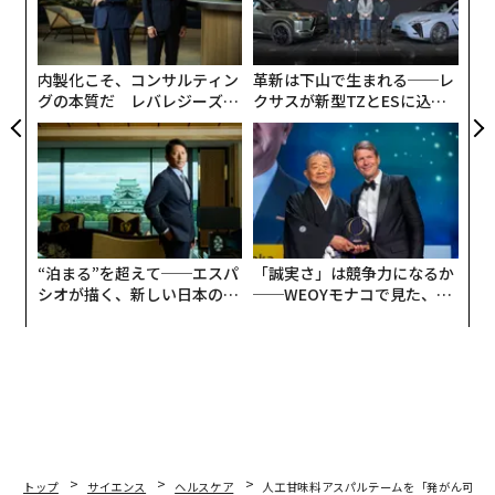
る
術
た
ア
内製化こそ、コンサルティン
革新は下山で生まれる──レ
グの本質だ レバレジーズが
クサスが新型TZとESに込め
実践する、次世代ファームの
た「DISCOVER」の哲学
全貌
“泊まる”を超えて──エスパ
「誠実さ」は競争力になるか
シオが描く、新しい日本のラ
──WEOYモナコで見た、く
グジュアリー（前編）
ら寿司の経営哲学
トップ
サイエンス
ヘルスケア
人工甘味料アスパルテームを「発がん可能性