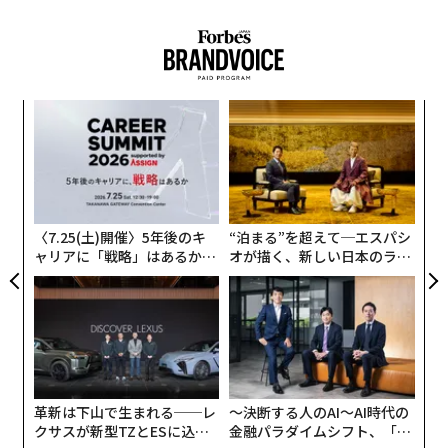
に話題になった。
「Heart on My Sleeve」が初めて登場したとき、多くの
人々は、これが2人のアーティストからの未発表のデモ
挑
曲のリークだと考えた。しかし、間もなくGhostwriter
よっ
自身によって、彼自身が実際に作成したこと、そして曲
PA
伝
のクレジットに名前のある2人のスターたちはその制作
る
に関与していないことが明かされた。
モ
〈7.25(土)開催〉5年後のキ
“泊まる”を超えて─エスパシ
ャリアに「戦略」はあるか。
オが描く、新しい日本のラグ
トップエグゼクティブのキャ
ジュアリー（中編）
リアに触れる1日│CAREER S
UMMIT 2026
革新は下山で生まれる──レ
〜決断する人のAI〜AI時代の
クサスが新型TZとESに込め
金融パラダイムシフト、「超