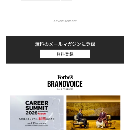
advertisement
無料のメールマガジンに登録
無料登録
挑
よっ
PA
伝
る
モ