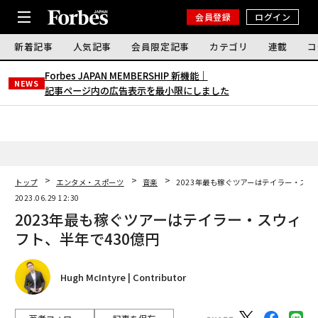
会員登録
ログイン
新着記事
人気記事
会員限定記事
カテゴリ
連載
コ
Forbes JAPAN MEMBERSHIP 新機能｜
NEWS
記事ページ内の広告表示を最小限にしました
トップ
エンタメ・スポーツ
音楽
2023年最も稼ぐツアーはテイラー・スウ
2023.06.29 12:30
2023年最も稼ぐツアーはテイラー・スウィ
フト、半年で430億円
Hugh McIntyre | Contributor