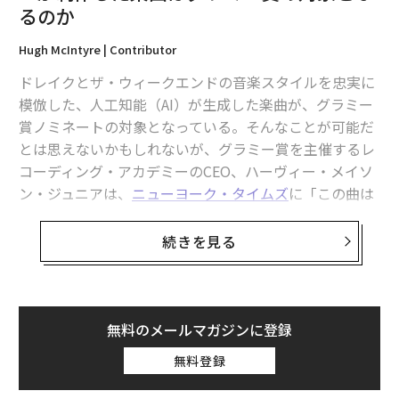
るのか
Hugh McIntyre | Contributor
ドレイクとザ・ウィークエンドの音楽スタイルを忠実に
模倣した、人工知能（AI）が生成した楽曲が、グラミー
賞ノミネートの対象となっている。そんなことが可能だ
とは思えないかもしれないが、グラミー賞を主催するレ
コーディング・アカデミーのCEO、ハーヴィー・メイソ
ン・ジュニアは、
ニューヨーク・タイムズ
に「この曲は
人間によって書かれたので、完全に適格だ」と語ってい
る（その後同CEOは、ドレイクとザ・ウィークエンドの
続きを見る
声を模倣したAIによる楽曲がグラミー賞の選考対象にな
るという自身の発言を撤回している）。
この曲「Heart on My Sleeve」は、匿名のアーティスト
無料のメールマガジンに登録
であるGhostwriterによって制作された。この曲は、そ
無料登録
のキャッチーさと、曲の中の声がドレイクやザ・ウィー
クエンドの声に驚くほど似ていることから、4月にすぐ