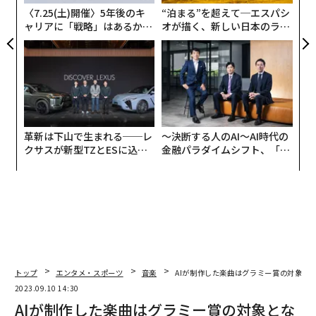
〈7.25(土)開催〉5年後のキ
“泊まる”を超えて─エスパシ
ャリアに「戦略」はあるか。
オが描く、新しい日本のラグ
トップエグゼクティブのキャ
ジュアリー（中編）
リアに触れる1日│CAREER S
UMMIT 2026
革新は下山で生まれる──レ
〜決断する人のAI〜AI時代の
クサスが新型TZとESに込め
金融パラダイムシフト、「超
た「DISCOVER」の哲学
個別化」の核心 【MUFG×ウ
ェルスナビ×PwC】
トップ
エンタメ・スポーツ
音楽
AIが制作した楽曲はグラミー賞の対象と
2023.09.10 14:30
AIが制作した楽曲はグラミー賞の対象とな