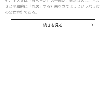
も、ネズミは「日常生活」の一面だ。斬新なのは、ネズ
ミと平和的に「同居」する計画を立てようというパリ市
の公式方針である。
数十年にわたってネズミと闘ってきた
パリ市役所
はこの
続きを見る
ほど、ネズミと共存する方法を探り、これまでと異なる
害獣対策のアプローチ開発を目指す委員会を立ち上げ
た。公衆衛生担当の副市長は、ネズミとの共存はパリ市
民にとって「効果的」かつ「耐えがたいほどではない」
無料のメールマガジンに登録
対処法だと述べている。
無料登録
ニュースサイトPolitico（ポリティコ）は「パリのアン
ヌ・イダルゴ市長が光の都を蹂躙するネズミたちに向け
て、なぜ友達になれないのかとメッセージを送った」と
報じた。
公共記念碑と比較されるネズミの存在感
なく
〜
Ja
織
英ロンドンや米ニューヨークなど世界の多くの大都市と
er」
う
“