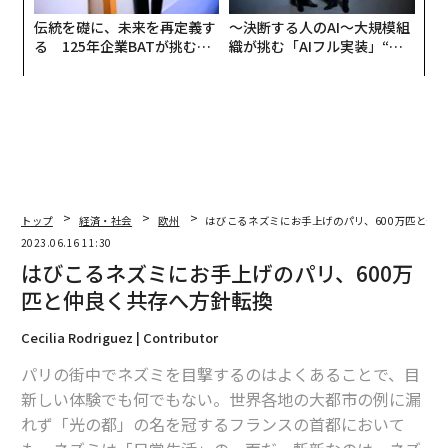
伝統を礎に、未来を再定義す
〜決断する人のAI〜大規模組
る 125年企業BATが挑むス
織が挑む「AIフル実装」“使
モークレスな未来
う”企業から“動く”企業へ【N
TTドコモビジネス×PwC】
トップ
経済・社会
欧州
はびこるネズミにお手上げのパリ、600万匹と仲
2023.06.16 11:30
はびこるネズミにお手上げのパリ、600万
匹と仲良く共存へ方針転換
Cecilia Rodriguez | Contributor
パリの街中でネズミを目撃するのはよくあることで、目
新しい体験でも何でもない。世界各地の大都市の例に漏
れず「光の都」の名を冠するフランスの首都において