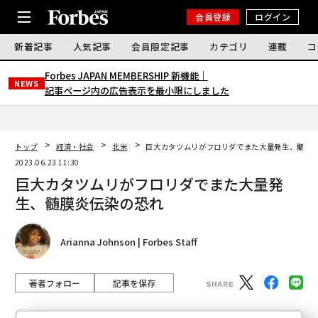
会員登録
ログイン
新着記事
人気記事
会員限定記事
カテゴリ
連載
コ
Forbes JAPAN MEMBERSHIP 新機能｜
NEWS
記事ページ内の広告表示を最小限にしました
トップ
経済・社会
北米
巨大カタツムリがフロリダでまた大量発生、髄膜
2023.06.23 11:30
巨大カタツムリがフロリダでまた大量発
生、髄膜炎伝染の恐れ
Arianna Johnson | Forbes Staff
著者フォロー
記事を保存