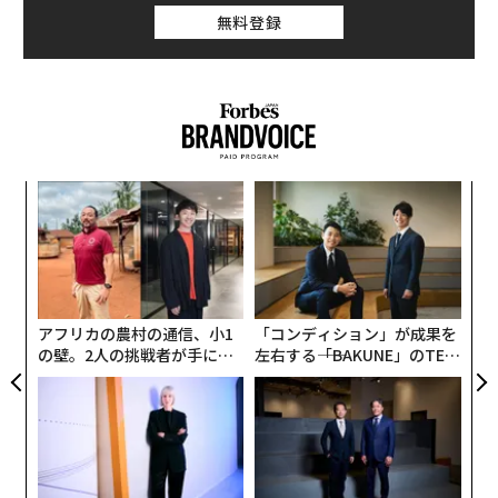
無料登録
創業
A
シン
顧客
超え
pa
「
な
─
ら
アフリカの農村の通信、小1
「コンディション」が成果を
の壁。2人の挑戦者が手にし
左右する――「BAKUNE」のTEN
た「次なる武器」
TIALが支える「挑戦者の明
日」