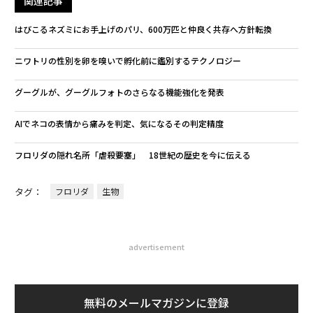
関連記事
はびこるネズミにお手上げのパリ、600万匹と仲良く共存へ方針転換
ニワトリの性別を卵を嗅いで孵化前に鑑別するテクノロジー
グーグルが、グーグルフォトのさらなる機能強化を発表
AIでネコの表情から痛みを判定、気になるその判定精度
フロリダの隠れ名所「虐殺要塞」 18世紀の歴史を今に伝える
タグ：
フロリダ
生物
advertisement
無料のメールマガジンに登録