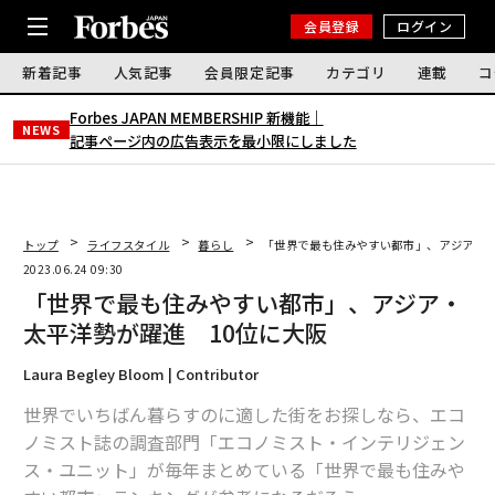
会員登録
ログイン
新着記事
人気記事
会員限定記事
カテゴリ
連載
コ
Forbes JAPAN MEMBERSHIP 新機能｜
NEWS
記事ページ内の広告表示を最小限にしました
トップ
ライフスタイル
暮らし
「世界で最も住みやすい都市」、アジア・太
2023.06.24 09:30
「世界で最も住みやすい都市」、アジア・
太平洋勢が躍進 10位に大阪
Laura Begley Bloom | Contributor
世界でいちばん暮らすのに適した街をお探しなら、エコ
ノミスト誌の調査部門「エコノミスト・インテリジェン
ス・ユニット」が毎年まとめている「世界で最も住みや