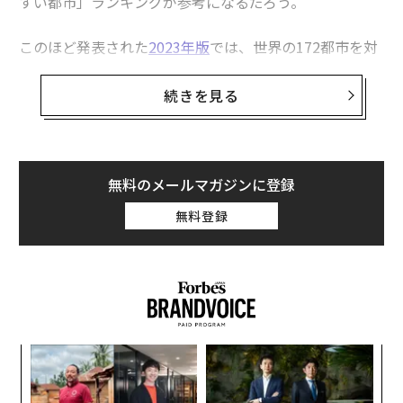
すい都市」ランキングが参考になるだろう。
このほど発表された
2023年版
では、世界の172都市を対
象に安定性、医療、文化、教育、インフラといった項目
を評価。それに基づいて総合ランキングが作成されてい
続きを見る
る。
1、2位は変わらず
無料のメールマガジンに登録
1位には
2022年版
に続き、オーストリアのウィーンが選
ばれた。「安定、すばらしいインフラ、優れた教育・医
無料登録
療サービス、充実した文化や娯楽」がそろっていると高
く評価された。マイナスポイントも少しだけあるもの
の、それも「大きなスポーツ大会がない」といった程度
のものだ。
2位も昨年と同じデンマークのコペンハーゲンだった。
な
ウィーンと同様に安定やインフラ、文化などのスコアが
術
おしなべて高かった。
た
〜