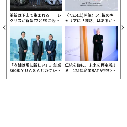
技
無
防
革新は下山で生まれる──レ
〈7.25(土)開催〉5年後のキ
クサスが新型TZとESに込め
ャリアに「戦略」はあるか。
た「DISCOVER」の哲学
トップエグゼクティブのキャ
リアに触れる1日│CAREER S
UMMIT 2026
「老舗は常に新しい」。創業
伝統を礎に、未来を再定義す
360年ＹＵＡＳＡとカクシン
る 125年企業BATが挑むス
CEO田尻望が語る、AIを超え
モークレスな未来
る人の価値