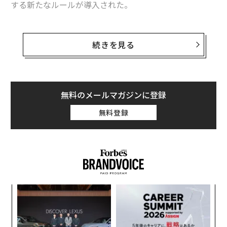
する新たなルールが導入された。
毎年夏になると、ポルトフィーノの狭い通りには大勢の
観光客がひしめく。自撮り規制は、景勝地での混雑緩和
続きを見る
を目的としている。
観光客の自撮りを禁止
無料のメールマガジンに登録
リグーリア海に突き出た半島にあるポルトフィーノは、
写真撮影ルールを厳格化し、観光客がたむろするのを抑
無料登録
制するため一部地区を待機禁止区域に指定した。
最高のセルフィーを撮影しようと景勝地に「長居」して
いると、最高275ユーロ（約4万円）の罰金が科される恐
れがある。
“
オ
ジ
パ