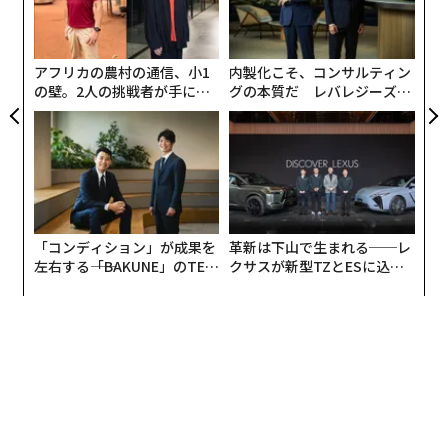
ア
織
う
T
アフリカの農村の通信、小1
内製化こそ、コンサルティン
の壁。2人の挑戦者が手にし
グの本質だ レバレジーズが
た「次なる武器」
実践する、次世代ファームの
全貌
「コンディション」が成果を
革新は下山で生まれる──レ
左右する――「BAKUNE」のTEN
クサスが新型TZとESに込め
TIALが支える「挑戦者の明
た「DISCOVER」の哲学
日」