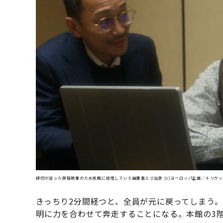
締切が迫った原稿執筆のため旅館に投宿していた編集者と小説家 (c)ヨーロッパ企画／トリウッド
きっちり2分間経つと、全員が元に戻ってしまう
明に力を合わせて奔走することになる。本館の3