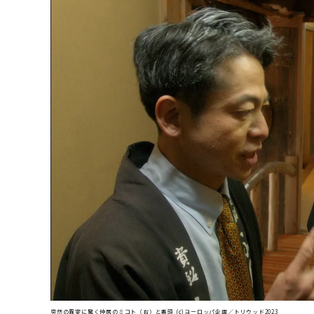
突然の異変に驚く仲居のミコト（右）と番頭 (c)ヨーロッパ企画／トリウッド2023