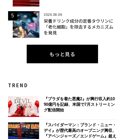
2026.08.06
栄養ドリンク成分の定番タウリンに
「老化細胞」を除去するメカニズム
を発見
もっと見る
TREND
『プラダを着た悪魔2』が興行収入約10
90億円を記録、米国で7月ストリーミン
グ配信開始
『スパイダーマン：ブランド・ニュー・
デイ』が歴代最高のオープニング興収、
『アベンジャーズ／エンドゲーム』超え