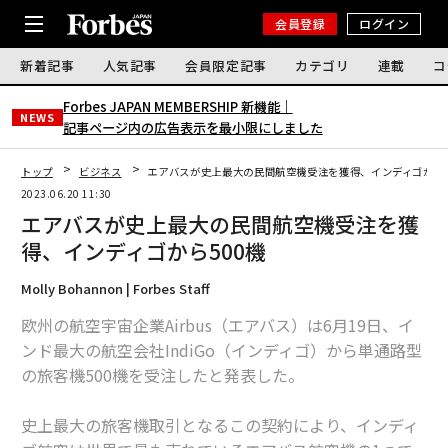
会員登録
ログイン
新着記事
人気記事
会員限定記事
カテゴリ
連載
コ
Forbes JAPAN MEMBERSHIP 新機能｜
NEWS
記事ページ内の広告表示を最小限にしました
トップ
ビジネス
エアバスが史上最大の民間航空機受注を獲得、インディゴから5
2023.06.20 11:30
エアバスが史上最大の民間航空機受注を獲
得、インディゴから500機
Molly Bohannon | Forbes Staff
欧州の航空宇宙企業Airbus（エアバス）は6月19日、イ
ンド最大の航空会社IndiGo（インディゴ）から単通路型
の旅客機500機を受注したと発表した。
史上最大の旅客機取引となるこの契約により、インディ