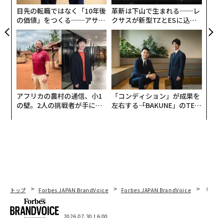
ア
目先の転職ではなく「10年後
革新は下山で生まれる──レ
の価値」をつくる──アサイ
クサスが新型TZとESに込め
ンの長期伴走型支援とは
た「DISCOVER」の哲学
アフリカの農村の通信、小1
「コンディション」が成果を
の壁。2人の挑戦者が手にし
左右する――「BAKUNE」のTEN
た「次なる武器」
TIALが支える「挑戦者の明
日」
トップ
Forbes JAPAN BrandVoice
Forbes JAPAN BrandVoice
「コン
翻訳＝溝口慈子
2026.07.30 16:00