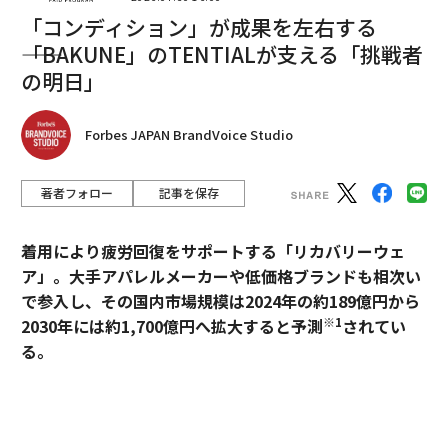
「コンディション」が成果を左右する
――「BAKUNE」のTENTIALが支える「挑戦者
2026年9月号発売中
の明日」
最新号の購入はこちらから
Forbes JAPAN BrandVoice Studio
メンバーシップに登録する
著者フォロー
記事を保存
着用により疲労回復をサポートする「リカバリーウェ
ア」。大手アパレルメーカーや低価格ブランドも相次い
で参入し、その国内市場規模は2024年の約189億円から
関連記事
※1
2030年には約1,700億円へ拡大すると予測
されてい
世界初のエコノミー3段ベッド、ニュージーランド航空が来年導入
る。
英～豪を2時間で結ぶサブオービタル飛行、人体への影響は「軽微」か
過熱するマーケットにおいて、価格競争とは一線を画す
ブランドとして独自のポジションを築いているのが、TE
ボーイングがCO2を除去する気候テック企業と提携、「グリーン水素」購