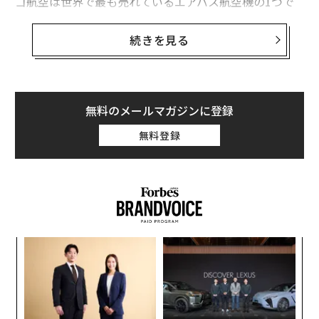
ゴ航空は世界で最も売れているエアバス航空機の1つで
あるA320ファミリーの購入が最多の航空会社となる。イ
ンディゴ航空がこれまでに発注したエアバス航空機の総
続きを見る
数は1330機。
今回の取引はフランスで開催中のパリ航空ショーで発表
された。エアバスとインディゴ航空いずれも取引額は明
無料のメールマガジンに登録
らかにしなかったが、ロイター通信は「数十億ドル（数
無料登録
千億円）規模の取引」であり、航空機は2030〜35年に納
入されると報じた。
キ
「
か。
3
キャ
C
な
R S
る
術
た