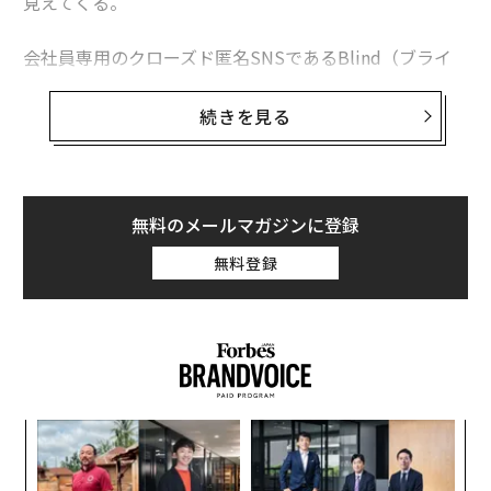
見えてくる。
会社員専用のクローズド匿名SNSであるBlind（ブライ
ンド）が最近行った調査では、IT系労働者の約45％が、
優先度の高いタスクに没頭し中断することなく集中でき
続きを見る
る「
集中作業
」の時間は4時間以下だと回答した。ま
た、25％が1日8時間以上働いていると答えた。生産性が
下がる理由については、精神的な負担を指摘する専門家
もいれば、事務作業や会議、雑務といった価値の低い仕
無料のメールマガジンに登録
事が原因だとする専門家もいる。
無料登録
米ベンチャーキャピタルFounders Fund（ファウンダー
ズ・ファンド）のゼネラルパートナー（GP）であるキー
ス・ラボイスは今年3月、IT企業において「
フェイクワーク
（まやかし仕事）」の文化が広がってい
ると訴えた。「これらの人々は実際には何をしているの
「
だろうか」と問いかけ、続けて「会議に出ているのだ」
3
と切って捨てている。
C
内