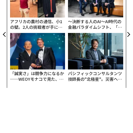
る
グ
実
全
アフリカの農村の通信、小1
〜決断する人のAI〜AI時代の
の壁。2人の挑戦者が手にし
金融パラダイムシフト、「超
た「次なる武器」
個別化」の核心 【MUFG×ウ
ェルスナビ×PwC】
「誠実さ」は競争力になるか
パシフィックコンサルタンツ
──WEOYモナコで見た、く
技師長の"北極星"。災害への
ら寿司の経営哲学
無力感を乗り越え見つけた、
防災一筋20年の答え