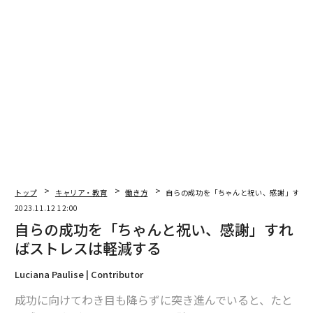
編集＝荻原藤緒
2026年9月号発売中
トップ
キャリア・教育
働き方
自らの成功を「ちゃんと祝い、感謝」すれ
2023.11.12 12:00
最新号の購入はこちらから
自らの成功を「ちゃんと祝い、感謝」すれ
ばストレスは軽減する
メンバーシップに登録する
Luciana Paulise | Contributor
成功に向けてわき目も降らずに突き進んでいると、たと