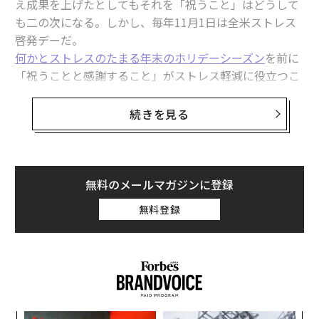
え成果を上げたとしてもそれを「祝うこと」はどうして
も二の次になる。しかし、毎年11月1日は全米ストレス
啓発デーだ。
関連記事
何かとストレスのたまる年末のホリデーシーズン
を前に
グーグルに学ぶ、勤勉な人ほど生産性が低いワケ
「祝うことと感謝すること」がストレス軽減に役立つこ
とを思い出すにはぴったりの時期だ。
「休み不足」とは思わない日本人 世界で2番目のワーカホリックか
続きを見る
現代社会は、ひたすら上を目指して努力しなければなら
注意散漫を防ぐ4つの方法
ないというプレッシャーが強くときとして押しつぶされ
そうになる。そのせいで、熱心に働く自分をきちんと評
「最低限の仕事しかしない月曜日」は燃え尽き症候群を緩和するか
価しようという気になかなかなれない。しかし、自分が
無料のメールマガジンに登録
週4日勤務が社員の「燃え尽き」の解決策にならない根深い理由
成し遂げた成果を認め、感謝を表現すると、ストレスが
無料登録
ぐっと軽くなり、公私ともに生活が大きく向上する。そ
タグ：
脳/脳科学
働き方
生産性
う理解することは非常に重要だ。
上がり続ける成功のハードル
advertisement
何かを達成しても、素直にそれを祝えない場合がある。
それはなぜかというと、私たちには「成功への期待値を