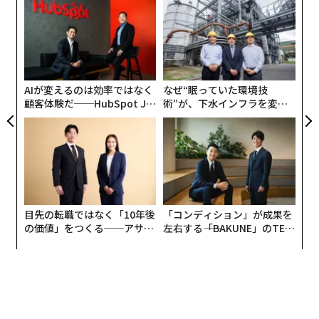
伝
ひたすら上げ続ける傾向」があるからだ。1つのゴール
る
を達成すると、すぐに次のゴールを設定する。そのた
モ
〈7
め、ひと息ついて、自分がどれほど進歩したのかを評価
ャ
する機会がなかなかない。そうやって休む間もなく成功
ト
リア
に向けて突き進んでいると、ストレスがたまり、心理的
AIが変えるのは効率ではなく
なぜ“眠っていた環境技
UM
な負担も増し、成果に心から満足できる日は決して訪れ
顧客体験だ──HubSpot Ja
術”が、下水インフラを変え
ない。
panが語る「Grow Better」
たのか──産総研×月島JFE
な組織のつくり方
アクアソリューションの10年
自分の成果を自分で祝ったからといって、進歩が止まる
わけではない。祝うことはストレスを軽減し、新たな目
標を設定し、次の成果に向けて再充電できるシンプルな
方法なのだ。
目先の転職ではなく「10年後
「コンディション」が成果を
の価値」をつくる──アサイ
左右する――「BAKUNE」のTEN
自己満足への怖れ
ンの長期伴走型支援とは
TIALが支える「挑戦者の明
日」
プロフェッショナルの多くは「祝うこと」が自己満足に
つながるのではないかと懸念する。成果に酔いしれてい
るうちに、競争上の強みを失ったり、キャリアアップが
遅れてしまったりするに違いないと考えてのことだ。し