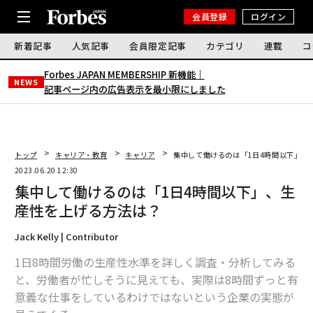
会員登録
ログイン
新着記事
人気記事
会員限定記事
カテゴリ
連載
コ
Forbes JAPAN MEMBERSHIP 新機能｜
NEWS
記事ページ内の広告表示を最小限にしました
トップ
キャリア・教育
キャリア
集中して働けるのは「1日4時間以下」、
2023.06.20 12:30
集中して働けるのは「1日4時間以下」、生
産性を上げる方法は？
Jack Kelly | Contributor
1日8時間労働の生産性水準を詳しく調査・分析してみる
と、労働者が忙しそうに見えても、実際は8時間ずっと有
意義な仕事をしているわけではないという企業の実態が