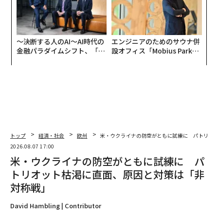
〜決断する人のAI〜AI時代の
エンジニアのためのサウナ併
金融パラダイムシフト、「超
設オフィス「Mobius Park」
個別化」の核心 【MUFG×ウ
がオープン──タマディック
ェルスナビ×PwC】
が健康経営を徹底する理由
トップ
経済・社会
欧州
米・ウクライナの防空がともに試練に パトリオ
2026.08.07 17:00
米・ウクライナの防空がともに試練に パ
トリオット枯渇に直面、原因と対策は「非
対称戦」
David Hambling | Contributor