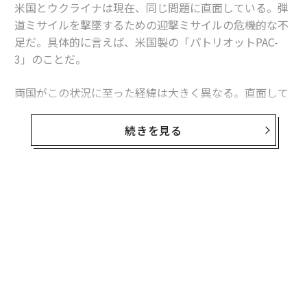
米国とウクライナは現在、同じ問題に直面している。弾
道ミサイルを撃墜するための迎撃ミサイルの危機的な不
足だ。具体的に言えば、米国製の「パトリオットPAC-
3」のことだ。
両国がこの状況に至った経緯は大きく異なる。直面して
いる課題は本質的に同じだが、模索する解決策もまた大
きく異なるものになるかもしれない。これは非対称戦、
続きを見る
つまり敵に貴重な資源をより多く消耗させる方法をめぐ
る問題であり、この分野では、相手よりも多くの資金を
投入できることを頼みにしてきた米国防総省よりも、限
られた資源で戦ってきたウクライナに分がある。
ウクライナへの長期にわたる「ミサイル攻囲」
ウクライナは4年以上にわたりロシアの空襲にさらされ
ており、それはエスカレートし続けている。攻撃は当初
は、航空機から発射される空対地ミサイル、巡航ミサイ
ル、弾道ミサイルを組み合わせたものだった。2022年9