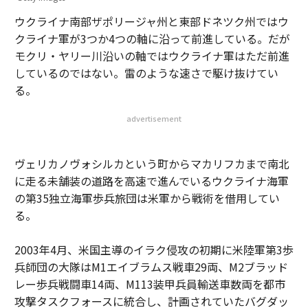
ウクライナ南部ザポリージャ州と東部ドネツク州ではウ
クライナ軍が3つか4つの軸に沿って前進している。だが
モクリ・ヤリー川沿いの軸ではウクライナ軍はただ前進
しているのではない。雷のような速さで駆け抜けてい
る。
advertisement
ヴェリカノヴォシルカという町からマカリフカまで南北
に走る未舗装の道路を高速で進んでいるウクライナ海軍
の第35独立海軍歩兵旅団は米軍から戦術を借用してい
る。
2003年4月、米国主導のイラク侵攻の初期に米陸軍第3歩
兵師団の大隊はM1エイブラムス戦車29両、M2ブラッド
レー歩兵戦闘車14両、M113装甲兵員輸送車数両を都市
攻撃タスクフォースに統合し、計画されていたバグダッ