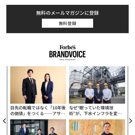
無料のメールマガジンに登録
無料登録
なく
「
Ja
3
er」
C
“
る
オ
ジ
目先の転職ではなく「10年後
なぜ“眠っていた環境技
の価値」をつくる──アサイ
術”が、下水インフラを変え
ンの長期伴走型支援とは
たのか──産総研×月島JFE
アクアソリューションの10年