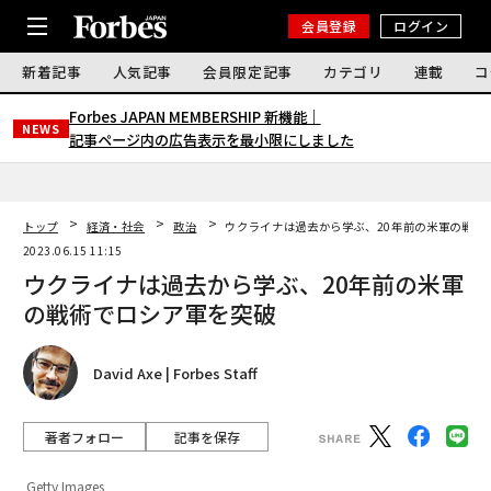
会員登録
ログイン
新着記事
人気記事
会員限定記事
カテゴリ
連載
コ
Forbes JAPAN MEMBERSHIP 新機能｜
NEWS
記事ページ内の広告表示を最小限にしました
トップ
経済・社会
政治
ウクライナは過去から学ぶ、20年前の米軍の戦術
2023.06.15 11:15
ウクライナは過去から学ぶ、20年前の米軍
の戦術でロシア軍を突破
David Axe | Forbes Staff
著者フォロー
記事を保存
Getty Images