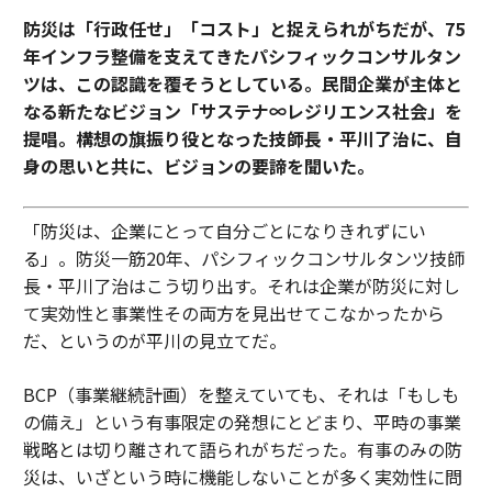
防災は「行政任せ」「コスト」と捉えられがちだが、75
年インフラ整備を支えてきたパシフィックコンサルタン
ツは、この認識を覆そうとしている。民間企業が主体と
なる新たなビジョン「サステナ∞レジリエンス社会」を
提唱。構想の旗振り役となった技師長・平川了治に、自
身の思いと共に、ビジョンの要諦を聞いた。
「防災は、企業にとって自分ごとになりきれずにい
る」。防災一筋20年、パシフィックコンサルタンツ技師
長・平川了治はこう切り出す。それは企業が防災に対し
て実効性と事業性その両方を見出せてこなかったから
だ、というのが平川の見立てだ。
BCP（事業継続計画）を整えていても、それは「もしも
の備え」という有事限定の発想にとどまり、平時の事業
戦略とは切り離されて語られがちだった。有事のみの防
災は、いざという時に機能しないことが多く実効性に問