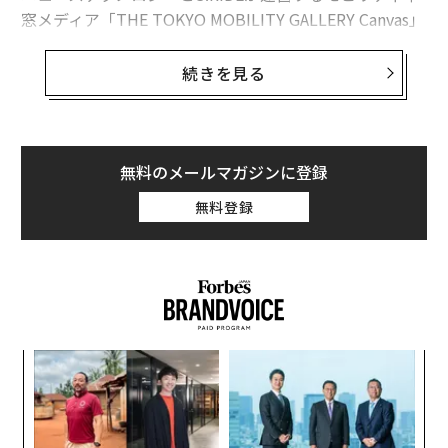
窓メディア「THE TOKYO MOBILITY GALLERY Canvas」
（Canvas）では、2021年3月から都内を走る大和自動車
交通と国際自動車の計100台に対し、空車中に後方サイ
続きを見る
ドガラスを使って広告を投影したり、車載のサイネージ
メディア「GROWTH」サービスを使って動画コンテンツ
の放映をしてきました。
無料のメールマガジンに登録
これまでは、広告を一方的に見てもらうことが中心のサ
無料登録
ービスでしたが、今後はより乗客に対してエンターテイ
メントな体験をしてもらうべく、「GROWTH」のメニュ
ーを拡張することになりました。
1つは、VODサービスのように複数のコンテンツを乗客
が選択して見られるようになります。ドラマや映画など
義す
内
の予告やメイキングなど、好みのコンテンツを見られる
むス
グ
ことで、これまでの一方通行的なサイネージと違った、
実
“
乗客が楽しめる空間に変わります。
全
シ