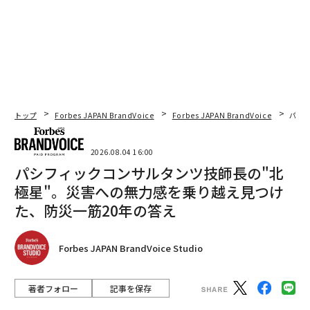
トップ
Forbes JAPAN BrandVoice
Forbes JAPAN BrandVoice
パシ
2026.08.04 16:00
パシフィックコンサルタンツ技師長の"北
極星"。災害への無力感を乗り越え見つけ
た、防災一筋20年の答え
Forbes JAPAN BrandVoice Studio
著者フォロー
記事を保存