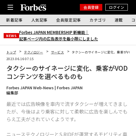
会員登録
ログイン
新着記事
人気記事
会員限定記事
カテゴリ
連載
コ
Forbes JAPAN MEMBERSHIP 新機能｜
NEWS
記事ページ内の広告表示を最小限にしました
トップ
テクノロジー
サービス
タクシーのサイネージに変化、乗客がVOD
2023.06.16 07:15
タクシーのサイネージに変化、乗客がVOD
コンテンツを選べるものも
Forbes JAPAN Web-News | Forbes JAPAN
編集部
最近では広告映像を車内で流すタクシーが増えてきまし
たが、今後はより乗客に対して柔軟に広告を楽しんでも
らえ工夫がされていくようです。
ニューステクノロジーとS.RIDEが運営するモビリティ車