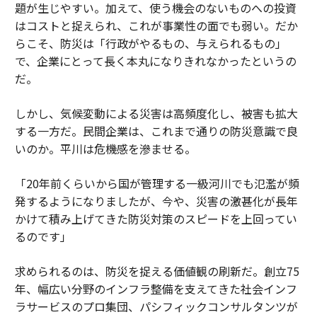
題が生じやすい。加えて、使う機会のないものへの投資
はコストと捉えられ、これが事業性の面でも弱い。だか
らこそ、防災は「行政がやるもの、与えられるもの」
で、企業にとって長く本丸になりきれなかったというの
だ。
しかし、気候変動による災害は高頻度化し、被害も拡大
する一方だ。民間企業は、これまで通りの防災意識で良
いのか。平川は危機感を滲ませる。
「20年前くらいから国が管理する一級河川でも氾濫が頻
発するようになりましたが、今や、災害の激甚化が長年
かけて積み上げてきた防災対策のスピードを上回ってい
るのです」
求められるのは、防災を捉える価値観の刷新だ。創立75
年、幅広い分野のインフラ整備を支えてきた社会インフ
ラサービスのプロ集団、パシフィックコンサルタンツが