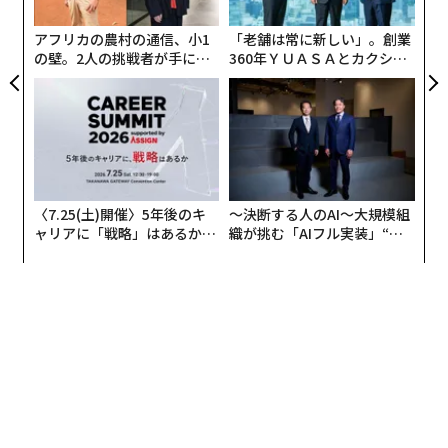
グ
アフリカの農村の通信、小1
「老舗は常に新しい」。創業
の壁。2人の挑戦者が手にし
360年ＹＵＡＳＡとカクシン
た「次なる武器」
CEO田尻望が語る、AIを超え
る人の価値
〈7.25(土)開催〉5年後のキ
〜決断する人のAI〜大規模組
ャリアに「戦略」はあるか。
織が挑む「AIフル実装」“使
トップエグゼクティブのキャ
う”企業から“動く”企業へ【N
リアに触れる1日│CAREER S
TTドコモビジネス×PwC】
UMMIT 2026