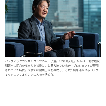
パシフィックコンサルタンツの平川了治。1991年入社。当時は、地球環境
問題への関心の高まりを背景に、世界各地で砂漠緑化プロジェクトが展開
されていた時代。大学では農業土木を専攻し、その知識を活かせるパシフ
ィックコンサルタンツに入社を決めた。
「防災は10点ずつを積み重ねる」。技師長の原
点
これほど広いビジョンを語れる平川とは、いったいどん
な人物なのか。そのキャリアをたどると、日本の防災史