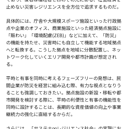
止めない災害レジリエンスを全方位で追求するものだ。
具体的には、庁舎や大規模スポーツ施設といった行政拠
点や企業のオフィス、商業施設といった経済拠点施設に
「賑わい」「環境配慮(ZEB)」などに加えて、「防災」
の機能を持たせ、災害時にも自立して機能する地域拠点
へと転換する。こうした拠点を地域に分散配置し、ネッ
トワーク化していくエリア開発や都市計画が想定され
る。
平時と有事を同時に考えるフェーズフリーの発想は、民
間企業が防災を経営に組み込む際、有力な視点となりう
ることも強調しておきたい。拠点施設の新設・移転や都
市開発を検討する際に、平時の利便性と有事の機能性を
同時に設計することは、長期的な資産価値の向上や事業
継続力の強化に直結するからだ。
さらには、「サステナ∞レジリエンス社会」の実現にお