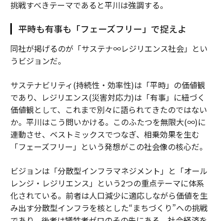
挑戦すべきテーマであると平川は強調する。
平時も有事も「フェーズフリー」で捉えよ
同社が掲げるのが「サステナ∞レジリエンス社会」とい
うビジョンだ。
サステナビリティ(持続性・効率性)は「平時」の価値観
であり、レジリエンス(災害対応力)は「有事」に紐づく
価値観として、これまで別々に語られてきたのではない
か。平川はこう問いかける。このふたつを無限大(∞)に
連動させ、ベストミックスでつなぎ、相乗効果を生む
「フェーズフリー」という発想がこの社会像の核心だ。
ビジョンは「分散型インフラマネジメント」と「オール
レンジ・レジリエンス」という2つの重点テーマに体系
化されている。前者は人口減少に適応しながら価値を生
み出す分散型インフラを核とした“まちづくり”への挑戦
であり、後者は犠牲者ゼロのその先にある、社会経済を