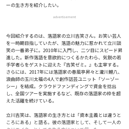
ーの生き方を紹介したい。
advertisement
今回紹介するのは、落語家の立川吉笑さん。お笑い芸人
を一時期目指していたが、落語の魅力に惹かれて立川談
笑の一番弟子に。2010年に入門し、二ツ目にスピード昇
進した。新作落語を意欲的につくるかたわら、気鋭の若
手学者らをゲストに迎えた『吉笑ゼミ。』も主宰する。
さらには、2017年には落語家の春風亭昇々と瀧川鯉八、
浪曲師の玉川太福の4人で創作話芸ユニット「ソーゾー
シー」を結成。クラウドファンディングで資金を捻出
し、全国ツアーを実施するなど、既存の落語家の枠を超
えた活躍を続けている。
立川吉笑は、落語家の生き方とは「資本主義とは違うと
ころにある」と語る。彼の落語家として、そして一人の