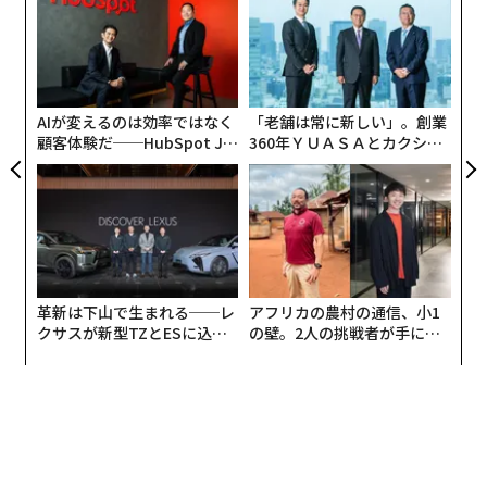
ラグ
グ
実
〜
全
金
個
ェ
AIが変えるのは効率ではなく
「老舗は常に新しい」。創業
顧客体験だ──HubSpot Ja
360年ＹＵＡＳＡとカクシン
panが語る「Grow Better」
CEO田尻望が語る、AIを超え
な組織のつくり方
る人の価値
革新は下山で生まれる──レ
アフリカの農村の通信、小1
クサスが新型TZとESに込め
の壁。2人の挑戦者が手にし
た「DISCOVER」の哲学
た「次なる武器」