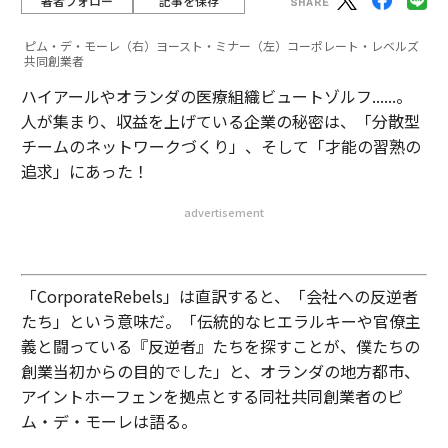
著者フォロー
記事を保存
ピム・デ・モーレ（右）ヨースト・ミナー（左）コーポレート・レベルズ
共同創業者
ハイアールやオランダの医療組織ビュートゾルフ......。
人が集まり、収益を上げている企業の秘密は、「分散型
チームのネットワークづくり」、そして「才能の習熟の
追求」にあった！
advertisement
「CorporateRebels」は直訳すると、「会社への反逆者
たち」という意味だ。「伝統的なヒエラルキーや官僚主
義と闘っている『反逆者』たちを探すことが、僕たちの
創業当初からの目的でした」と、オランダの地方都市、
アイントホーフェンを拠点とする同社共同創業者のピ
ム・デ・モーレは語る。