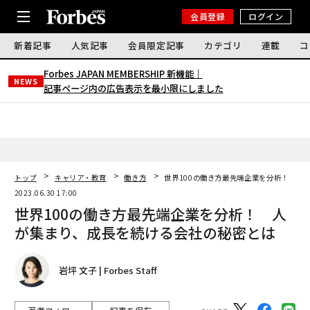
会員登録
ログイン
新着記事
人気記事
会員限定記事
カテゴリ
連載
コ
Forbes JAPAN MEMBERSHIP 新機能｜
NEWS
記事ページ内の広告表示を最小限にしました
トップ
キャリア・教育
働き方
世界100の働き方最先端企業を分析！ 人
2023.06.30 17:00
世界100の働き方最先端企業を分析！ 人
が集まり、成長を続ける会社の秘密とは
岩坪 文子 | Forbes Staff