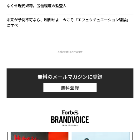
なくせ現代奴隷。労働環境の監査人
未来が予測不可なら、制御せよ 今こそ「エフェクチュエーション理論」
に学べ
advertisement
無料のメールマガジンに登録
無料登録
パシ
内