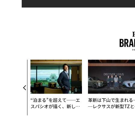
“泊まる”を超えて──エ
革新は下山で生まれる
スパシオが描く、新しい
─レクサスが新型TZと
日本のラグジュアリー
Sに込めた「DISCOVE
（前編）
R」の哲学