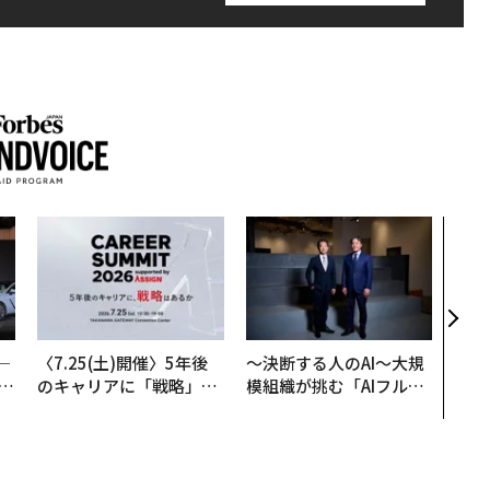
〜決
代の
ト、
【M
×P
─
〈7.25(土)開催〉5年後
〜決断する人のAI〜大規
E
のキャリアに「戦略」は
模組織が挑む「AIフル実
あるか。トップエグゼク
装」“使う”企業から“動
ティブのキャリアに触れ
く”企業へ【NTTドコモ
る1日│CAREER SUMMI
ビジネス×PwC】
T 2026