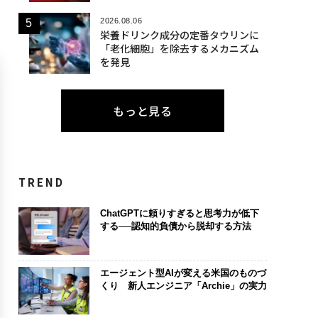
2026.08.06
栄養ドリンク成分の定番タウリンに
「老化細胞」を除去するメカニズム
を発見
もっと見る
TREND
ChatGPTに頼りすぎると思考力が低下
する──認知的負債から脱却する方法
エージェント型AIが変える米国のものづ
くり 新人エンジニア「Archie」の実力