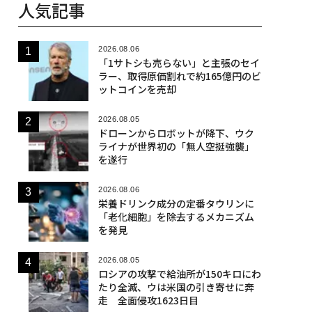
人気記事
2026.08.06
「1サトシも売らない」と主張のセイ
ラー、取得原価割れで約165億円のビ
ットコインを売却
2026.08.05
ドローンからロボットが降下、ウク
ライナが世界初の「無人空挺強襲」
を遂行
2026.08.06
栄養ドリンク成分の定番タウリンに
「老化細胞」を除去するメカニズム
を発見
2026.08.05
ロシアの攻撃で給油所が150キロにわ
たり全滅、ウは米国の引き寄せに奔
走 全面侵攻1623日目