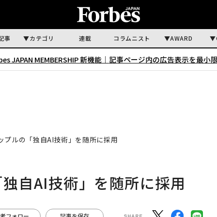
記事
カテゴリ
連載
コラムニスト
AWARD
rbes JAPAN MEMBERSHIP 新機能｜
記事ページ内の広告表示を最小
はアップルの「独自AI技術」を随所に採用
の「独自AI技術」を随所に採用
者フォロー
記事を保存