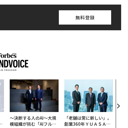
無料登録
パシ
ンツ
災害
え見
年の
〜決断する人のAI〜大規
「老舗は常に新しい」。
は
模組織が挑む「AIフル実
創業360年ＹＵＡＳＡと