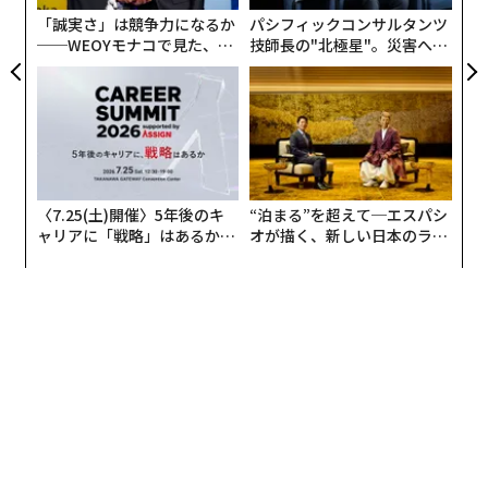
「誠実さ」は競争力になるか
パシフィックコンサルタンツ
──WEOYモナコで見た、く
技師長の"北極星"。災害への
ら寿司の経営哲学
無力感を乗り越え見つけた、
防災一筋20年の答え
〈7.25(土)開催〉5年後のキ
“泊まる”を超えて─エスパシ
ャリアに「戦略」はあるか。
オが描く、新しい日本のラグ
トップエグゼクティブのキャ
ジュアリー（中編）
リアに触れる1日│CAREER S
UMMIT 2026