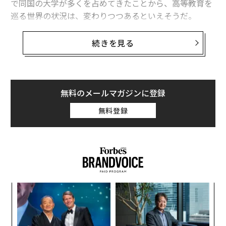
で同国の大学が多くを占めてきたことから、高等教育を
世界の大学ランキング、アジア・欧州の「上位校」が増加
巡る世界の状況は、変わりつつあるといえそうだ。
中国人留学生の学費に頼るのは「危険」 英当局が大学に警告
毎年発表されているTHEのランキングは、104カ国・地
続きを見る
域の大学1799校を「教育力」「研究力」「知識移転に関
東大メタバース工学部が女性の「リスキリング」を手がける理由
する力」「国際性」の4つの基準に基づいて評価し、作
成されるもの。過去7年間、トップを維持しているの
「大学発起業家」の卵がピッチ AR手術支援、顕微授精自動化に最優秀賞
は、英国の
オックスフォード大学
だ。
無料のメールマガジンに登録
アマゾンとテキサス大学が新たなサイエンスハブを設立
無料登録
最新のリストでは、ハーバード大学が2位だった。3位は
タグ：
大学
アメリカ
前回5位の英ケンブリッジ大学。スタンフォード大学（4
位）、マサチューセッツ工科大学（5位）より上位につ
けた。
advertisement
欧州の上位大学
年後
「
最新のランキングで上位100校に入った欧州の大学は36
サイ
3
校。そのうち15校が50位までに入っている。THEがこの
C
革
る
ランキングの発表を開始した2011年には、28校だった。
ク