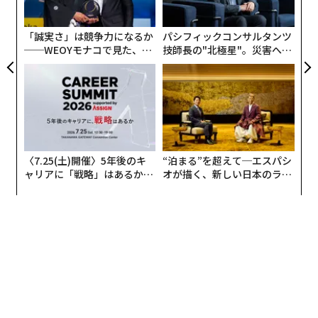
た「
「誠実さ」は競争力になるか
パシフィックコンサルタンツ
──WEOYモナコで見た、く
技師長の"北極星"。災害への
ら寿司の経営哲学
無力感を乗り越え見つけた、
防災一筋20年の答え
〈7.25(土)開催〉5年後のキ
“泊まる”を超えて─エスパシ
ャリアに「戦略」はあるか。
オが描く、新しい日本のラグ
トップエグゼクティブのキャ
ジュアリー（中編）
リアに触れる1日│CAREER S
UMMIT 2026