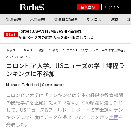
会員登録
ログイン
新着記事
人気記事
会員限定記事
カテゴリ
連載
コ
Forbes JAPAN MEMBERSHIP 新機能｜
NEWS
記事ページ内の広告表示を最小限にしました
トップ
キャリア・教育
教育
コロンビア大学、USニューズの学士課程ラン
2023.06.08 14:30
コロンビア大学、USニューズの学士課程ラ
ンキングに不参加
Michael T. Nietzel | Contributor
コロンビア大学は「ランキングは学生の経験や教育機関
の優先事項を正確に捉えていない」との結論に達したと
して、USニューズ&ワールド・レポートの学士課程ラン
キングに今年度はデータを提出しないことを示す
声明
を
発表した。