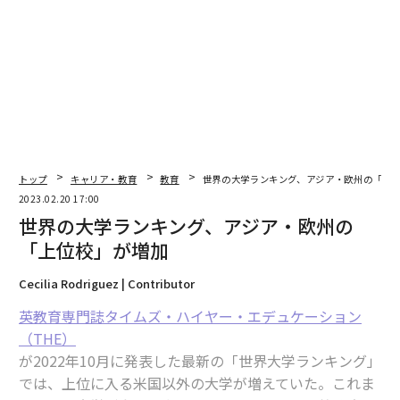
翻訳＝上西雄太
2026年9月号発売中
トップ
キャリア・教育
教育
世界の大学ランキング、アジア・欧州の「上
2023.02.20 17:00
最新号の購入はこちらから
世界の大学ランキング、アジア・欧州の
「上位校」が増加
メンバーシップに登録する
Cecilia Rodriguez | Contributor
英教育専門誌タイムズ・ハイヤー・エデュケーション
（THE）
が2022年10月に発表した最新の「世界大学ランキング」
では、上位に入る米国以外の大学が増えていた。これま
関連記事