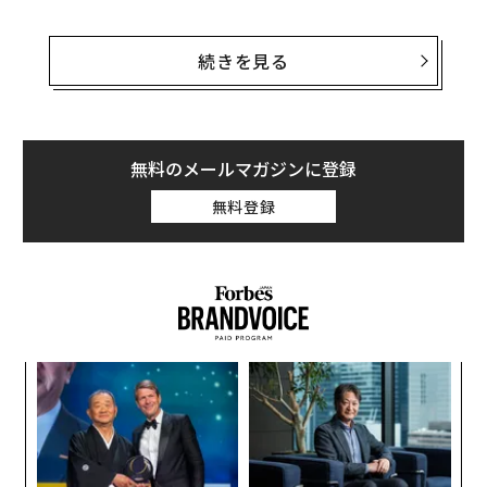
先に法学部、医学部、看護学部のUSニューズランキング
の不参加を決めたコロンビア大学は「私たちは、入学希
続きを見る
望者に与える影響力の大きさと、大学のプロフィールを
データカテゴリーに集約する方法の両方において、ラン
キングが学部の出願プロセスで果たす役割に懸念を持ち
続けています。このアプローチでは多くのものが失われ
無料のメールマガジンに登録
るのです」と述べている。
無料登録
また、同校はアファーマティブ・アクションに関する最
高裁の判決が迫っていることも要因として指摘してい
る。「最後に、アファーマティブ・アクションに関する
差し迫った最高裁の判決により、現時点では考えもつか
ないようなかたちで入試政策の見直しにつながるかもし
年後
「
れない歴史的瞬間が訪れています」
サイ
3
C
革
る
ク
た「