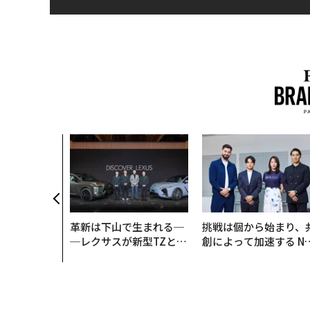
革新は下山で生まれる─
挑戦は個から始まり、
─レクサスが新型TZとE
創によって加速する N
Sに込めた「DISCOVE
QAIN JAPAN 特別座談
R」の哲学