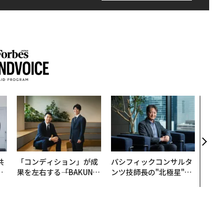
目先
年後
─ア
支援
共
「コンディション」が成
パシフィックコンサルタ
OR
果を左右する――「BAKUN
ンツ技師長の"北極星"。
会
E」のTENTIALが支える
災害への無力感を乗り越
「挑戦者の明日」
え見つけた、防災一筋20
年の答え