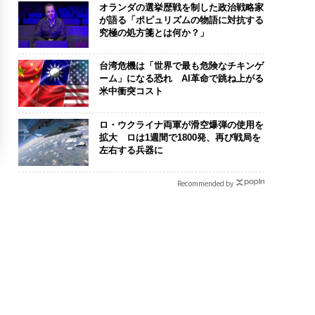
オランダの選挙歴戦を制した政治戦略家
が語る「ポピュリズムの物語に対抗する
究極の処方箋とは何か？」
台湾危機は「世界で最も危険なチキンゲ
ーム」になる恐れ AI革命で跳ね上がる
米中衝突コスト
ロ・ウクライナ両軍が滑空爆弾の使用を
拡大 ロは1週間で1800発、再び戦局を
左右する兵器に
Recommended by