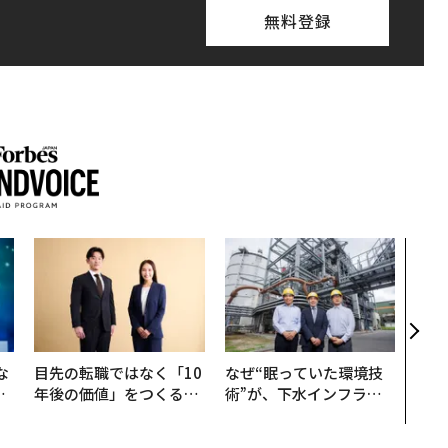
無料登録
アフ
小1
手に
な
目先の転職ではなく「10
なぜ“眠っていた環境技
で
年後の価値」をつくる─
術”が、下水インフラを
哲
─アサインの長期伴走型
変えたのか──産総研×
支援とは
月島JFEアクアソリュー