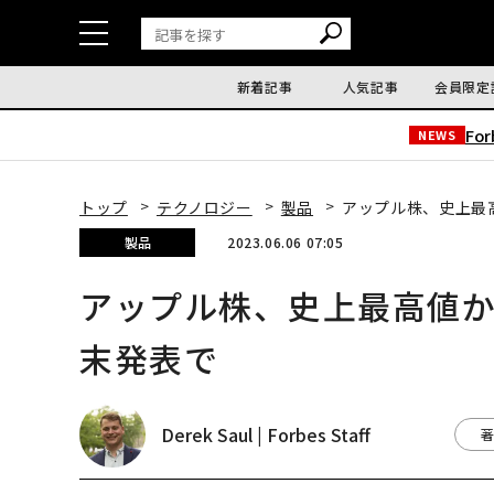
新着記事
人気記事
会員限定
Fo
NEWS
トップ
テクノロジー
製品
アップル株、史上最
製品
2023.06.06 07:05
アップル株、史上最高値か
末発表で
Derek Saul | Forbes Staff
著