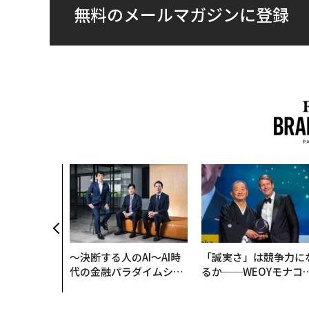
無料のメールマガジンに登録
超えて──エ
描く、新しい
ジュアリー
〜決断する人のAI〜AI時
「誠実さ」は競争力に
代の金融パラダイムシフ
るか──WEOYモナコ
ト、「超個別化」の核心
見た、くら寿司の経営
【MUFG×ウェルスナビ
学