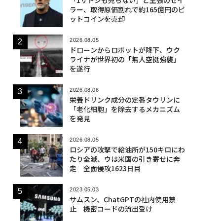
ラー、取得原価割れで約165億円のビ
ットコインを売却
2026.08.05
ドローンからロボットが降下、ウク
ライナが世界初の「無人空挺強襲」
を遂行
2026.08.06
栄養ドリンク成分の定番タウリンに
「老化細胞」を除去するメカニズム
を発見
2026.08.05
ロシアの攻撃で給油所が150キロにわ
たり全滅、ウは米国の引き寄せに奔
走 全面侵攻1623日目
2023.05.03
サムスン、ChatGPTの社内使用禁
止 機密コードの流出受け