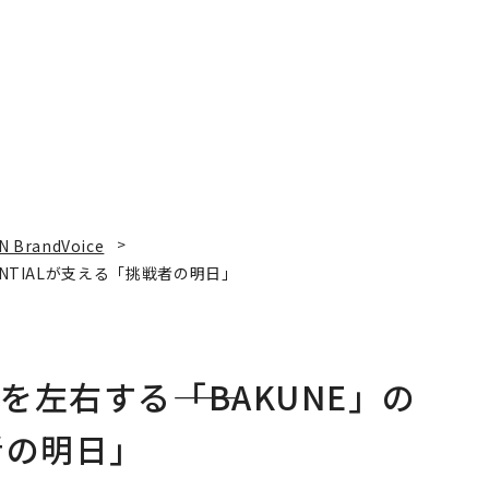
ションの10年
N BrandVoice
ENTIALが支える「挑戦者の明日」
左右する――「BAKUNE」の
者の明日」