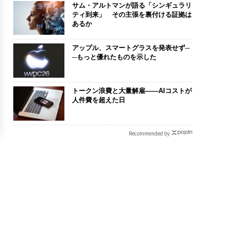
サム・アルトマンが語る「シンギュラリ
ティ到来」 その主張を裏付ける証拠は
あるか
アップル、スマートグラスを発表せず─
─もっと優れたものを示した
トークン浪費と大量解雇――AIコストが
人件費を超えた日
Recommended by