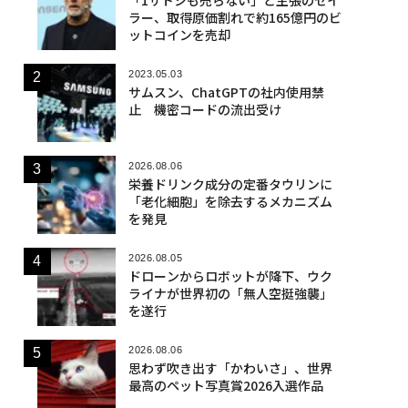
ラー、取得原価割れで約165億円のビ
ットコインを売却
2023.05.03
サムスン、ChatGPTの社内使用禁
止 機密コードの流出受け
2026.08.06
栄養ドリンク成分の定番タウリンに
「老化細胞」を除去するメカニズム
を発見
2026.08.05
ドローンからロボットが降下、ウク
ライナが世界初の「無人空挺強襲」
を遂行
2026.08.06
思わず吹き出す「かわいさ」、世界
最高のペット写真賞2026入選作品