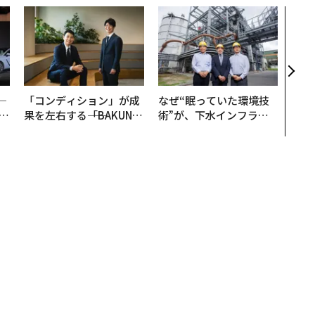
挑戦
創に
QAI
─
「コンディション」が成
なぜ“眠っていた環境技
E
果を左右する――「BAKUN
術”が、下水インフラを
E」のTENTIALが支える
変えたのか──産総研×
「挑戦者の明日」
月島JFEアクアソリュー
ションの10年