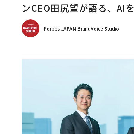
ンCEO田尻望が語る、AI
Forbes JAPAN BrandVoice Studio