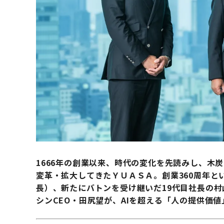
1666年の創業以来、時代の変化を先読みし、木
変革・拡大してきたＹＵＡＳＡ。創業360周年と
長）、新たにバトンを受け継いだ19代目社長の
シンCEO・田尻望が、AIを超える「人の提供価