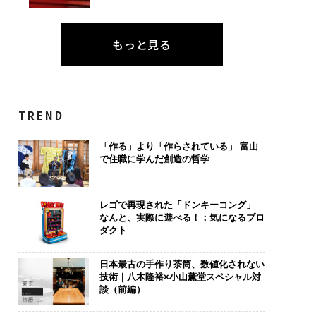
は個から始まり、共
アフリカの農村の通信、
〜決断する人のA
よって加速する NOR
小1の壁。2人の挑戦者が
代の金融パラ
もっと見る
N JAPAN 特別座談会
手にした「次なる武器」
ト、「超個別
【MUFG×ウ
×PwC】
TREND
「作る」より「作らされている」 富山
で住職に学んだ創造の哲学
レゴで再現された「ドンキーコング」
なんと、実際に遊べる！：気になるプロ
ダクト
日本最古の手作り茶筒、数値化されない
技術｜八木隆裕×小山薫堂スペシャル対
談（前編）