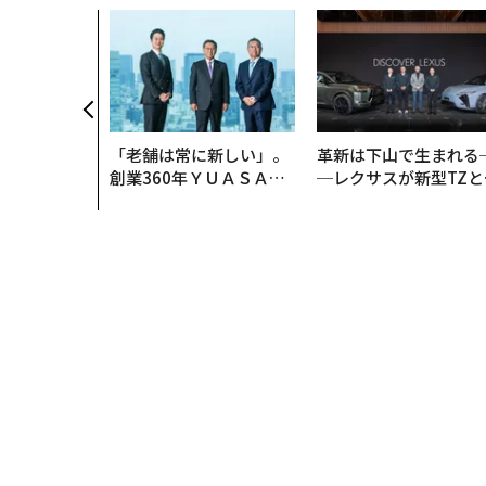
「老舗は常に新しい」。
革新は下山で生まれる
創業360年ＹＵＡＳＡと
─レクサスが新型TZと
カクシンCEO田尻望が語
Sに込めた「DISCOVE
る、AIを超える人の価値
R」の哲学