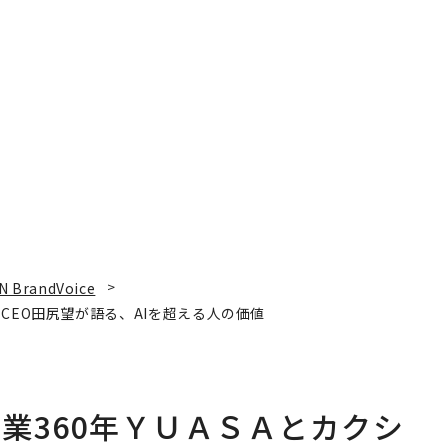
N BrandVoice
CEO田尻望が語る、AIを超える人の価値
業360年ＹＵＡＳＡとカクシ