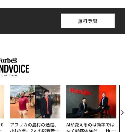
無料登録
パシ
ンツ
災害
え見
年の
0
アフリカの農村の通信、
AIが変えるのは効率では
─
小1の壁。2人の挑戦者が
なく顧客体験だ──Hub