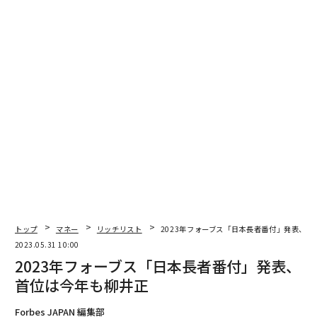
億万長者が多い国・地域トップ10 それぞれの資産ランキング1位の富豪
は？
世界の「暗号通貨長者」が一転苦境に 1年で富14兆円失う
長者番付
孫正義
滝崎武光
柳井正
佐治信忠
日本
タグ：
高原豪久
advertisement
トップ
マネー
リッチリスト
2023年フォーブス「日本長者番付」発表、
2023.05.31 10:00
2023年フォーブス「日本長者番付」発表、
首位は今年も柳井正
Forbes JAPAN 編集部