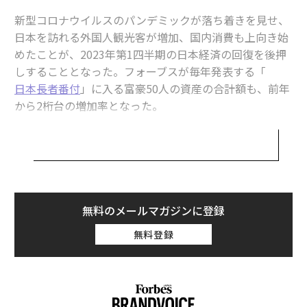
新型コロナウイルスのパンデミックが落ち着きを見せ、
日本を訪れる外国人観光客が増加、国内消費も上向き始
めたことが、2023年第1四半期の日本経済の回復を後押
しすることとなった。フォーブスが毎年発表する「
日本長者番付
」に入る富豪50人の資産の合計額も、前年
から2桁台の増加率となった。
トップ5に名前を並べたのは、前年と同じ顔触れだっ
た。首位を維持したファーストリテイリングの会長兼社
長、柳井正の資産額は、傘下の衣料品大手ユニクロの売
上高が急増したことを受け、前年比50%増の354億ドル
（約4兆9700億円）ととなった。前年より118億ドル多
無料のメールマガジンに登録
く、50人のなかで最も大幅に資産を増やしている。
無料登録
前回に続いて2位につけたのは、ファクトリー・オート
メーション用センサなどを手掛けるキーエンスの創業
者、滝崎武光。資産額は同10億ドル増え、約226億ドル