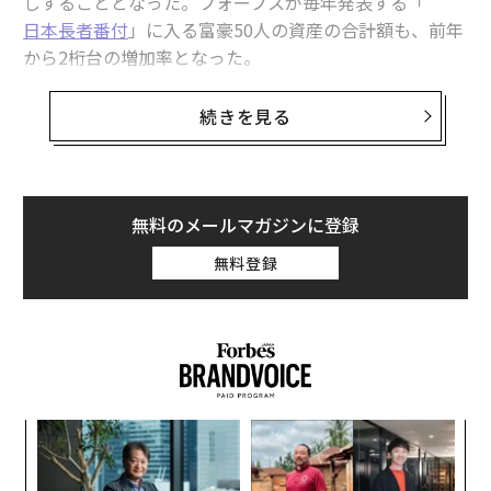
しすることとなった。フォーブスが毎年発表する「
日本長者番付
」に入る富豪50人の資産の合計額も、前年
から2桁台の増加率となった。
トップ5に名前を並べたのは、前年と同じ顔触れだっ
続きを見る
た。首位を維持したファーストリテイリングの会長兼社
長、柳井正の資産額は、傘下の衣料品大手ユニクロの売
上高が急増したことを受け、前年比50%増の354億ドル
（約4兆9700億円）ととなった。前年より118億ドル多
無料のメールマガジンに登録
く、50人のなかで最も大幅に資産を増やしている。
無料登録
前回に続いて2位につけたのは、ファクトリー・オート
メーション用センサなどを手掛けるキーエンスの創業
者、滝崎武光。資産額は同10億ドル増え、約226億ドル
となった。
模組
目
3位も前年と同じ、ソフトバンクグループの創業者、孫
“使
の
正義だった。投資損失が大きく影響し、ソフトバンクグ
【N
ン
「