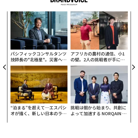
となった。
模組
目
3位も前年と同じ、ソフトバンクグループの創業者、孫
“使
の
正義だった。投資損失が大きく影響し、ソフトバンクグ
【N
ン
「
ループが2023年3月期連結決算で73億ドルの損失を報
C】
─
告。孫の保有資産も前回の211億ドルから減少し、209億
ら
ドルとなった。4位と5位も変わっていない。4位はサン
パシフィックコンサルタンツ
アフリカの農村の通信、小1
トリーホールディングスの佐治信忠。資産額はは10億ド
技師長の"北極星"。災害への
の壁。2人の挑戦者が手にし
ル増の103億ドルだった。5位は亡父が創業したユニ・チ
無力感を乗り越え見つけた、
た「次なる武器」
ャームを受け継いだ高原豪久だった。資産額は11億ドル
防災一筋20年の答え
増の75億ドル。高原の資産の増加は主に、ユニ・チャー
ムの売り上げが好調なこと、それによる同社株価の22％
の上昇によるものだ。
“泊まる”を超えて─エスパシ
挑戦は個から始まり、共創に
番付に入ったビリオネアのなかには、前年より保有資産
オが描く、新しい日本のラグ
よって加速する NORQAIN JA
を減らした人が十数人いた。7位から13位に順位を下げ
ジュアリー（中編）
PAN 特別座談会
た楽天グループの創業者、三木谷浩史がその1人だ。グ
ループ子会社のインターネット専業銀行、楽天銀行は上