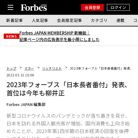
会員登録
ログイン
新着記事
人気記事
会員限定記事
カテゴリ
連載
コ
Forbes JAPAN MEMBERSHIP 新機能｜
NEWS
記事ページ内の広告表示を最小限にしました
トップ
マネー
リッチリスト
2023年フォーブス「日本長者番付」発表、
2023.05.31 10:00
2023年フォーブス「日本長者番付」発表、
首位は今年も柳井正
Forbes JAPAN 編集部
新型コロナウイルスのパンデミックが落ち着きを見せ、
日本を訪れる外国人観光客が増加、国内消費も上向き始
めたことが、2023年第1四半期の日本経済の回復を後押