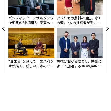
ループが2023年3月期連結決算で73億ドルの損失を報
C】
─
告。孫の保有資産も前回の211億ドルから減少し、209億
ら
ドルとなった。4位と5位も変わっていない。4位はサン
パシフィックコンサルタンツ
アフリカの農村の通信、小1
トリーホールディングスの佐治信忠。資産額はは10億ド
技師長の"北極星"。災害への
の壁。2人の挑戦者が手にし
ル増の103億ドルだった。5位は亡父が創業したユニ・チ
無力感を乗り越え見つけた、
た「次なる武器」
ャームを受け継いだ高原豪久だった。資産額は11億ドル
防災一筋20年の答え
増の75億ドル。高原の資産の増加は主に、ユニ・チャー
ムの売り上げが好調なこと、それによる同社株価の22％
の上昇によるものだ。
“泊まる”を超えて─エスパシ
挑戦は個から始まり、共創に
番付に入ったビリオネアのなかには、前年より保有資産
オが描く、新しい日本のラグ
よって加速する NORQAIN JA
を減らした人が十数人いた。7位から13位に順位を下げ
ジュアリー（中編）
PAN 特別座談会
た楽天グループの創業者、三木谷浩史がその1人だ。グ
ループ子会社のインターネット専業銀行、楽天銀行は上
場を果たした一方、損失を出し続けるモバイル事業への
投資を続けていることが、その主な要因。保有資産は1
8％減の36億ドルとなった。