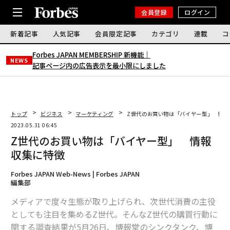
会員登録
ログイン
新着記事
人気記事
会員限定記事
カテゴリ
連載
コ
Forbes JAPAN MEMBERSHIP 新機能｜
NEWS
記事ページ内の広告表示を最小限にしました
トップ
ビジネス
マーケティング
Z世代のお買い物は「バイヤー型」 情報
2023.05.31 06:45
Z世代のお買い物は「バイヤー型」 情報
収集に特徴
Forbes JAPAN Web-News | Forbes JAPAN
編集部
メディアで度々生態が取り上げられ、次世代消費の主役
としても注目を集めるZ世代。そんなZ世代の購買行動に
関する調査結果が5月26日、博報堂のシンクタンク、博