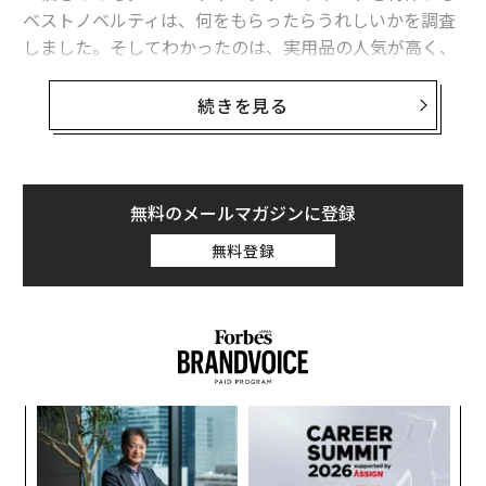
ベストノベルティは、何をもらったらうれしいかを調査
しました。そしてわかったのは、実用品の人気が高く、
もらったことがあるものと、もらってうれしいものとの
間には微妙に差があることでした。
続きを見る
4.「即決志向」については、「衝動買いをよくする」と
答えたZ世代は37%で、他世代を抑え最高に。良いと思
ベストノベルティが日本トレンドリサーチと共同で、全
った商品を、「忘れないために即決で購入」するという
国1000人の男女を対象に調査を行ったところ、もらって
意見も見られた。続けてクイックコマースユーザー
うれしいノベルティーグッズの第1位は234票でボールペ
無料のメールマガジンに登録
（※）に利用理由を聞いたところ、こちらも「自由に使
ンでした。2位がタオル、3位はマグカップ、4位がウェ
える時間が増えたから」と答えた割合がZ世代で最高（2
無料登録
ットティッシュ、5位がエコバッグと実用品が続きます。
0％）となり、他世代を上回る結果に。定性調査では、
ボールペンが好まれる理由は、よく使うし、いくらあっ
「大事な時間を確保したいとき」、「欲しいものをすぐ
ても無駄にならないからという意見が聞かれました。マ
に手に入れたいとき」という理由がＺ世代で顕著に見ら
グカップが3位ということは、かならずしも高価なもの
れ、時間の使い方への意識が高いZ世代ならではの使い
が喜ばれるとは限らないようです。
方が見て取れた。
小1
挑
にし
よっ
PA
“