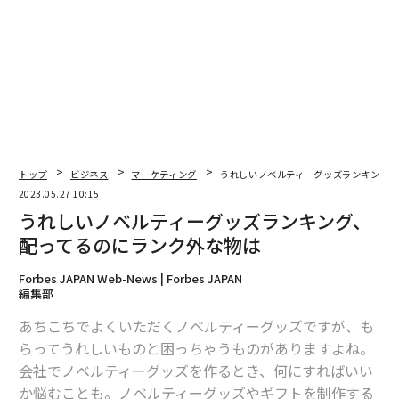
や、安易にSNS上で企業アカウントをフォローせず、信
頼できる情報だけを取得できるように自分のSNSアカウ
ントを調整していることが分かった。
また、「製造プロセスや情報を公開している（透明性の
ある）ブランド・商品を選びたいと思う」と答えた割合
についても、Z世代が43％となり、Y世代（38％）、X世
代（39%）を上回った。
トップ
ビジネス
マーケティング
うれしいノベルティーグッズランキング、
2023.05.27 10:15
うれしいノベルティーグッズランキング、
配ってるのにランク外な物は
Forbes JAPAN Web-News | Forbes JAPAN
編集部
あちこちでよくいただくノベルティーグッズですが、も
らってうれしいものと困っちゃうものがありますよね。
会社でノベルティーグッズを作るとき、何にすればいい
か悩むことも。ノベルティーグッズやギフトを制作する