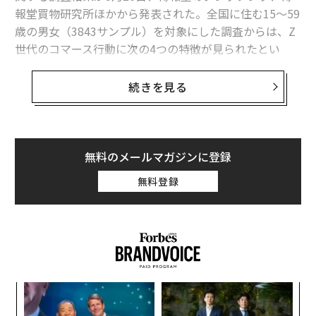
報堂買物研究所ほかから発表された。全国に住む15～59
歳の男女（3843サンプル）を対象にした調査からは、Z
世代のコマース行動に次の4つの特徴が見られたとい
う。
続きを見る
1.「開拓志向」：積極的に情報収集をして、自分がほし
い情報を自ら取りに行く。
2.「越境志向」：良いものを選ぶために、国内・海外問
わずフラットに製品・サービスを購入する。
無料のメールマガジンに登録
3.「見極志向」：自分なりの情報筋を確保しつつ、本当
無料登録
に信用できる情報かを見定める。
4.「即決志向」：良いと判断したものは、忘れないうち
に即決で購入する。
同社は上記の特徴から、Z世代がバイヤーさながらに自
らの足で積極的に情報を獲得し、真偽を見極めながらコ
〜
マース行動を行う姿が浮き彫りになったと説明。Z世代
変え
金
特有のコマース行動を、「バイヤー型消費」と名付け