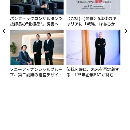
シ
グ
パシフィックコンサルタンツ
〈7.25(土)開催〉5年後のキ
技師長の"北極星"。災害への
ャリアに「戦略」はあるか。
無力感を乗り越え見つけた、
トップエグゼクティブのキャ
防災一筋20年の答え
リアに触れる1日│CAREER S
UMMIT 2026
ノベルティｰグッズをもらったことがあると答えた76.3パ
ソニーフィナンシャルグルー
伝統を礎に、未来を再定義す
結果を踏まえ同社は、Z世代のバイヤー型消費の背景に
ーセントの人たちに何をもらったかを聞くと、1位はや
プ、第二創業の経営デザイン
る 125年企業BATが挑むス
はデジタルネイティブならではの情報価値観、買物価値
──カギは意志を引き出し、
モークレスな未来
はりボールペンでしたが、2位はクリアファイル、3位が
束ね、共創すること
観が根底にあり、Z世代が情報の信頼源を探し、SNSを
メモ帳、4位が卓上カレンダー、5位にタオル、6位ウェ
駆使して自分の「買いたい」欲求に向き合っている姿が
ットティッシュ、7位エコバッグとなっています。つま
うかがえると説明。
り、クリアファイル、メモ帳、卓上カレンダーは多く配
られているものの、あまり人気がないことがわかりま
「Z世代から信頼を獲得できる、商品情報の伝播方法やZ
す。クリアファイルは、社名やロゴを大きく入れられる
世代の買いたい衝動を逃さないシームレスな購買導線・
し、安いし場所をとらないし、ノベルティーグッズの優