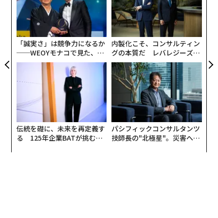
FE
個
「
た。
0年
ェ
3
C
まず、1.「開拓志向」については、「トレンドや流行り
る
「誠実さ」は競争力になるか
内製化こそ、コンサルティン
の商品を選ぶ」と答えた人がZ世代では39%となり、Y世
──WEOYモナコで見た、く
グの本質だ レバレジーズが
代（26－41歳）の27%、X世代（42－59歳）の16%を上
ら寿司の経営哲学
実践する、次世代ファームの
回る結果に。一方で、Z世代は「人と被らないブラン
全貌
ド・メーカーを選びたい」（42%）、「店舗よりもSNS
で商品を探した方が人と被らないファッションを探すこ
とができると感じる」（45％）、「趣味や好きなことを
深く極めたい」（74%）と答えた割合についても、Y世
伝統を礎に、未来を再定義す
パシフィックコンサルタンツ
代、X世代より高かった。
る 125年企業BATが挑むス
技師長の"北極星"。災害への
モークレスな未来
無力感を乗り越え見つけた、
防災一筋20年の答え