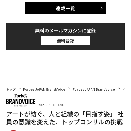
連載一覧
無料のメールマガジンに登録
無料登録
トップ
Forbes JAPAN BrandVoice
Forbes JAPAN BrandVoice
アー
2023.05.08 16:00
アートが紡ぐ、人と組織の「目指す姿」 社
員の意識を変えた、トップコンサルの挑戦