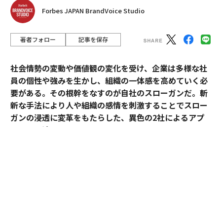
Forbes JAPAN BrandVoice Studio
著者フォロー
記事を保存
社会情勢の変動や価値観の変化を受け、企業は多様な社
員の個性や強みを生かし、組織の一体感を高めていく必
要がある。その根幹をなすのが自社のスローガンだ。斬
新な手法により人や組織の感情を刺激することでスロー
ガンの浸透に変革をもたらした、異色の2社によるアプ
ローチに迫る。
2021年、デロイト トーマツ コンサルティング（以下、D
TC）は、壁画アート・オフィスアートを手がけるOVER
ALLsと協業し、アートを活用したスローガン浸透プログ
ラムを開始した。
コロナ禍などにより不確実性が高まるなか、自社が「目