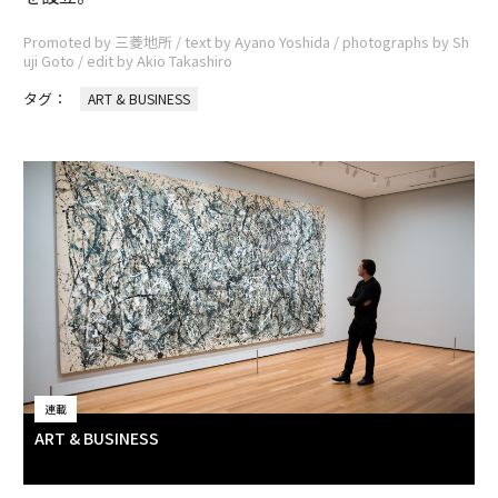
Promoted by 三菱地所 / text by Ayano Yoshida / photographs by Sh
uji Goto / edit by Akio Takashiro
タグ：
ART & BUSINESS
連載
ART & BUSINESS