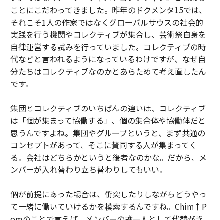
ことにこだわってきました。昨年のドクメンタ15では、
それこそ1人の作家ではなくグローバルサウスの社会的
実践を行う機関やコレクティブが集合し、芸術祭自身を
自律運営する試みを行っていました。コレクティブの時
代などと言われるようになっているわけですが、なぜ自
分たちはコレクティブなのかとあらためて考え直したん
です。
集団とコレクティブのいちばんの違いは、コレクティブ
は「個が集まって協働する」、個の集合体や協働体だと
思うんですよね。集団やグループというと、まず共通の
コンセプトがあって、そこに賛同する人が集まってく
る。会社はどちらかというと後者なのかな。だから、メ
ンバーが入れ替わり立ち替わりしてもいい。
個が前提にあった場合は、衝突したりしながらどうやっ
て一緒に働いていけるかを模索するんですね。Chim↑P
omのことで言えば、メンバーの誰一人として代替がき