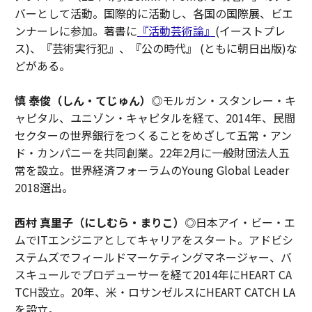
バーとして活動。国際的に活動し、各国の国際展、ビエ
ンナーレに参加。著書に
『活動芸術論』
(イーストプレ
ス)、『芸術実行犯』、『公の時代』 (ともに朝日出版)な
どがある。
慎 泰俊（しん・てじゅん）
◎モルガン・スタンレー・キ
ャピタル、ユニゾン・キャピタルを経て、2014年、民間
セクターの世界銀行をつくることをめざして五常・アン
ド・カンパニーを共同創業。22年2月に一般財団法人五
常を設立。世界経済フォーラムのYoung Global Leader
2018選出。
西村 真里子（にしむら・まりこ）
◎日本アイ・ビー・エ
ムでITエンジニアとしてキャリアをスタート。アドビシ
ステムズでフィールドマーケティングマネージャー、バ
スキュールでプロデューサーを経て2014年にHEART CA
TCH設立。20年、米・ロサンゼルスにHEART CATCH LA
を設立。