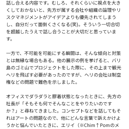
話し合える内容です。むしろ、それくらいに視点を大き
くしておかないと、先方が属する会社や組織の論理やリ
スクマネジメントがアイデアよりも優先されてしまう
し、自分だって面倒くさくなる(笑)。そういう一切合切
を超越したうえで話し合うことが大切だと思っていま
す。
一方で、不可能を可能にする瞬間は、そんな傾向と対策
とは無縁な場合もある。他の展示の例を挙げると、バリ
島のゴミ山でプロジェクトをした際に、その上まで観光
ヘリを飛ばす必要があったのですが、ヘリの会社は制空
権などの問題で難色を示しました。
オフィスでダラダラと膠着状態となったときに、先方の
社長が「そもそも何でそんなことをやりたいのです
か？」と尋ねてきました。コンセプトなどを話してもそ
れはアートの問題なので、他にどんな言葉で訴えかけよ
うかと悩んでいたときに、エリイ（※Chim↑Pomのメ