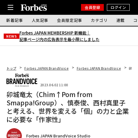
会員登録
ログイン
新着記事
人気記事
会員限定記事
カテゴリ
連載
コ
Forbes JAPAN MEMBERSHIP 新機能｜
NEWS
記事ページ内の広告表示を最小限にしました
トップ
Forbes JAPAN BrandVoice
Forbes JAPAN BrandVoice
卯城竜
2023.06.02 11:00
卯城竜太（Chim↑Pom from
Smappa!Group）、慎泰俊、西村真里子
と考える、世界を変える「個」の力と企業
に必要な「作家性」
Forbes JAPAN BrandVoice Studio