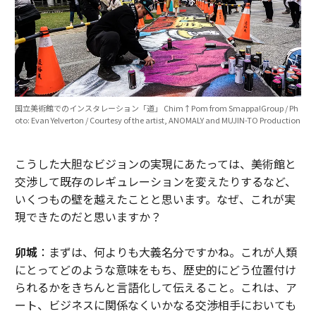
国立美術館でのインスタレーション「道」 Chim↑Pom from Smappa!Group / Ph
oto: Evan Yelverton / Courtesy of the artist, ANOMALY and MUJIN-TO Production
こうした大胆なビジョンの実現にあたっては、美術館と
交渉して既存のレギュレーションを変えたりするなど、
いくつもの壁を越えたことと思います。なぜ、これが実
現できたのだと思いますか？
卯城
：まずは、何よりも大義名分ですかね。これが人類
にとってどのような意味をもち、歴史的にどう位置付け
られるかをきちんと言語化して伝えること。これは、ア
ート、ビジネスに関係なくいかなる交渉相手においても