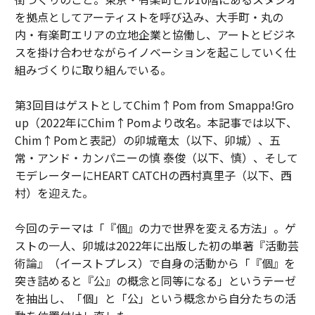
を拠点としてアーティストを呼び込み、大手町・丸の
内・有楽町エリアの立地企業と協働し、アートとビジネ
スを掛け合わせながらイノベーションを起こしていく仕
組みづくりに取り組んでいる。
第3回目はゲストとしてChim↑Pom from Smappa!Gro
up（2022年にChim↑Pomより改名。本記事では以下、
Chim↑Pomと表記）の卯城竜太（以下、卯城）、五
常・アンド・カンパニーの慎 泰俊（以下、慎）、そして
モデレーターにHEART CATCHの西村真里子（以下、西
村）を迎えた。
今回のテーマは「『個』の力で世界を変える方法」。ゲ
ストの一人、卯城は2022年に出版した初の単著『活動芸
術論』（イーストプレス）で自身の活動から「『個』を
突き詰めると『公』の概念と同等になる」というテーゼ
を抽出し、「個」と「公」という概念から自分たちの活