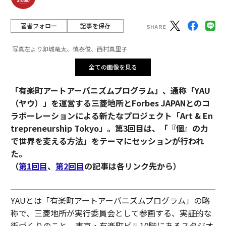
著者フォロー
記事を保存
写真左より卯城竜太、慎泰俊、西村真里子
全ての画像を見る
「有楽町アートアーバニズムプログラム」、通称「YAU
（ヤウ）」を運営する三菱地所とForbes JAPANとのコ
ラボーレーションによる新たなプロジェクト「Art & En
trepreneurship Tokyo」。第3回目は、「『個』の力
で世界を変える方法」をテーマにセッションが行われ
た。
（
第1回目
、
第2回目
の記事は各リンク先から）
YAUとは「有楽町アートアーバニズムプログラム」の略
称で、三菱地所が実行委員会として参画する、実証的な
街づくりのこと。東京・有楽町ビル10階にあるスタジオ