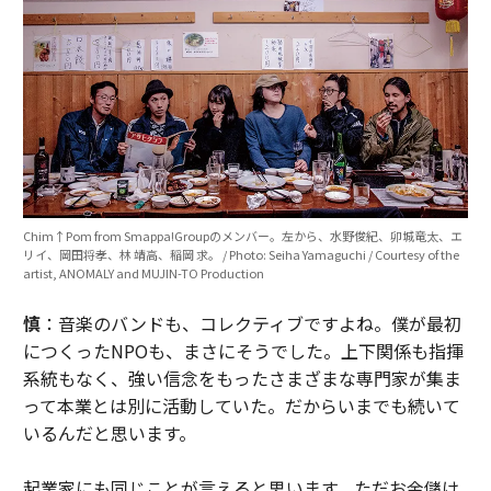
Chim↑Pom from Smappa!Groupのメンバー。左から、水野俊紀、卯城竜太、エ
リイ、岡田将孝、林 靖高、稲岡 求。 / Photo: Seiha Yamaguchi / Courtesy of the
artist, ANOMALY and MUJIN-TO Production
慎
：音楽のバンドも、コレクティブですよね。僕が最初
につくったNPOも、まさにそうでした。上下関係も指揮
系統もなく、強い信念をもったさまざまな専門家が集ま
って本業とは別に活動していた。だからいまでも続いて
いるんだと思います。
起業家にも同じことが言えると思います。ただお金儲け