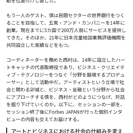
動を位置付けし直した。
もう一人のゲスト、慎は民間セクターの世界銀行をつく
ることを目指して、五常・アンド・カンパニーを14年に
創業。現在までに5カ国で200万人弱にサービスを提供し
てきた。そのほか、21年に日本児童相談業務評価機関を
共同設立した実績などをもつ。
コーディネーターを務めた西村は、14年に設立したハー
トキャッチの代表取締役であり、ビジネス・クリエイテ
ィブ・テクノロジーをつなぐ「分野を越境するプロデュ
ーサー」として活動中だ。アーティストという立場で社
会と関わる卯城と、ビジネス・金融という分野から社会
にアプローチする慎を、西村がどのようにつなげ、対話
を掘り下げていくのか。以下に、セッションの一部を、
セッション終了後にForbes JAPANが行った個別インタ
ビューの内容も交えてお届けする。
アートとビジネスにおける社会の仕組みを変え