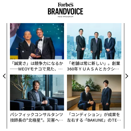
に初めて佐賀を訪れる人も多いという。
次ページ ＞
チーム鍋島で、佐賀から全国へ
「故郷に錦を飾る」と心に抱いてから約30年、地域に根
なく
“
1
2
3
差しながらビジネスを成長させ、海外への販路も拡大し
Ja
シ
ている三代目、飯盛直喜社長に聞いた。
er」
グ
取材・文＝山本憲資
模組
エ
“使
設オ
【N
が
娘の日奈子が東京の大学を卒業して、2年前に佐賀に戻
C】
が
2026年9月号発売中
って酒蔵に入り、いま酒造りも学びはじめているところ
「誠実さ」は競争力になるか
「老舗は常に新しい」。創業
──WEOYモナコで見た、く
360年ＹＵＡＳＡとカクシン
です。製造はまだ私がメインでやっていて、外部パート
ら寿司の経営哲学
CEO田尻望が語る、AIを超え
ナーとの折衝や海外でのプレゼンテーションなどは妻に
る人の価値
最新号の購入はこちらから
取り組んでもらっています。
実は、私はこういうインタビューやメディア露出には積
メンバーシップに登録する
極的ではないんです。というのも、作り手の顔が見える
のは大事なことだと思いつつも、富久千代酒造としては
パシフィックコンサルタンツ
「コンディション」が成果を
技師長の"北極星"。災害への
左右する――「BAKUNE」のTEN
自分以上に「鍋島」という存在が前にでていけばいいと
無力感を乗り越え見つけた、
TIALが支える「挑戦者の明
考えていて、チーム鍋島で酒造りをしているということ