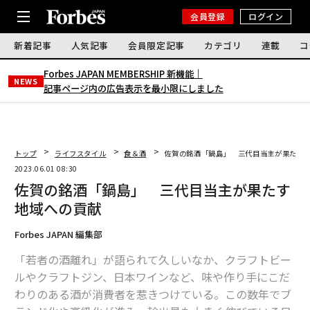
会員登録
ログイン
新着記事
人気記事
会員限定記事
カテゴリ
連載
コ
Forbes JAPAN MEMBERSHIP 新機能｜
NEWS
記事ページ内の広告表示を最小限にしました
トップ
ライフスタイル
食＆酒
佐賀の銘酒「鍋島」 三代目当主が果たす
2023.06.01 08:30
佐賀の銘酒「鍋島」 三代目当主が果たす
地域への貢献
Forbes JAPAN 編集部
「若者の酒離れ」が語られて久しいなか、クラフトビー
ルやクラフトジン、日本ワインなど、味や作り手にこだ
わりのある酒が消費者を惹きつけている。この数年でブ