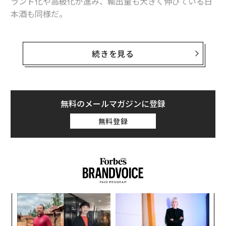
ランド化や高級化が進み、輸出量も大きく伸びている日
本酒も同様だ。
その一角をなすのが、佐賀・鹿島市で続く富久千代酒
造。代表銘柄である「鍋島」は2011年、世界最大規模の
続きを見る
ワイン品評会 インターナショナル･ワイン･チャレンジで
日本酒部門の最優秀賞を受賞。鹿島を「世界一の日本酒
のまち」としての輝かせると、翌2012年からは酒蔵ツー
リズムを立ち上げ、地域を盛り上げてきた。
無料のメールマガジンに登録
無料登録
2021年には、市内の旧商家を改装したオーベルジュ「御
宿 富久千代」をオープン。食と宿泊も含めた、他には
ない日本酒体験は富裕層の心をくすぐり、ここを目当て
に初めて佐賀を訪れる人も多いという。
「故郷に錦を飾る」と心に抱いてから約30年、地域に根
模組
差しながらビジネスを成長させ、海外への販路も拡大し
“使
ている三代目、飯盛直喜社長に聞いた。
【N