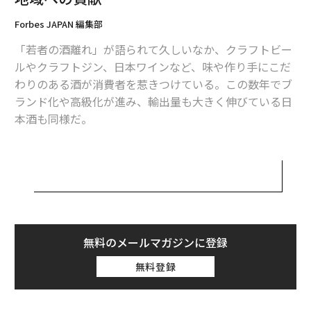
す。ヨーロッパのラグジュアリーブランドが、クリエイ
Forbes JAPAN 編集部
ティブ・ディレクターを筆頭にパタンナーやPRなど一流
のメンバーで体制を構成しているように、今後は娘がク
「若者の酒離れ」が語られて久しいなか、クラフトビー
リエイティブ・ディレクター的な立場で関わっていける
ルやクラフトジン、日本ワインなど、味や作り手にこだ
ようにできたらと考えています。
わりのある酒が消費者を惹きつけている。この数年でブ
ランド化や高級化が進み、輸出量も大きく伸びている日
酒蔵が弱い時代の苦難
本酒も同様だ。
僕が富久千代酒造を継いだのは30年ほど前で、そもそも
はあまり継ぐつもりはありませんでした。父も、「東京
その一角をなすのが、佐賀・鹿島市で続く富久千代酒
に出なさい」というスタンスで、東京の大学に進学し、
造。代表銘柄である「鍋島」は2011年、世界最大規模の
そのまま向こうで就職。ただ、父が事故を起こしてしま
ワイン品評会 インターナショナル･ワイン･チャレンジで
い、急遽佐賀に帰ってくることになりました。
日本酒部門の最優秀賞を受賞。鹿島を「世界一の日本酒
のまち」としての輝かせると、翌2012年からは酒蔵ツー
そこから青年会議所の活動にも参加するようになると、
リズムを立ち上げ、地域を盛り上げてきた。
無料のメールマガジンに登録
地域主義的な考えへの薫陶と啓蒙を受け、地元に貢献し
無料登録
て「故郷に錦を飾る」ことへのモチベーションが高まっ
2021年には、市内の旧商家を改装したオーベルジュ「御
ていきました。
宿 富久千代」をオープン。食と宿泊も含めた、他には
ない日本酒体験は富裕層の心をくすぐり、ここを目当て