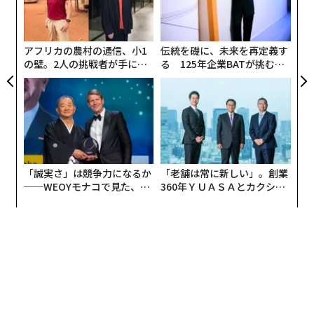
C】
娘の日奈子が東京の大学を卒業して、2年前に佐賀に戻
って酒蔵に入り、いま酒造りも学びはじめているところ
アフリカの農村の通信、小1
伝統を礎に、未来を再定義す
パ
の壁。2人の挑戦者が手にし
る 125年企業BATが挑むス
技
です。製造はまだ私がメインでやっていて、外部パート
た「次なる武器」
モークレスな未来
無
ナーとの折衝や海外でのプレゼンテーションなどは妻に
義す
“
防
むス
シ
取り組んでもらっています。
グ
実は、私はこういうインタビューやメディア露出には積
極的ではないんです。というのも、作り手の顔が見える
のは大事なことだと思いつつも、富久千代酒造としては
「誠実さ」は競争力になるか
「老舗は常に新しい」。創業
──WEOYモナコで見た、く
360年ＹＵＡＳＡとカクシン
自分以上に「鍋島」という存在が前にでていけばいいと
ら寿司の経営哲学
CEO田尻望が語る、AIを超え
考えていて、チーム鍋島で酒造りをしているということ
る人の価値
を、イメージだけではなく実際にも大事にしていていま
す。
ファミリー企業ではあるのですが、だからといって当主
が目立つ必要はありません。僕が作っているからこの味
で、仮に僕が辞めたら美味しくなくなった、なんてこと