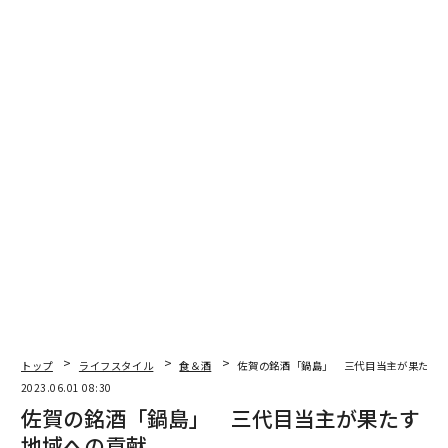
がないようにしないといけないと思っています。
トップ
ライフスタイル
食＆酒
佐賀の銘酒「鍋島」 三代目当主が果たす
（左から）富久千代酒造の三代目 飯盛直喜社長、娘で四代目の日奈子さん、妻の理絵さん（撮影＝山本憲資）
2023.06.01 08:30
実際、10年目くらいの中堅スタッフたちが育ち、「鍋
佐賀の銘酒「鍋島」 三代目当主が果たす
島」のクオリティを底支えするチームが整ってきていま
地域への貢献