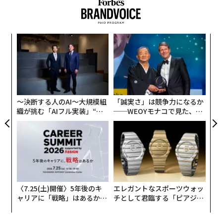
の電力を発電する。同社によると、これは600台以上のE
Vが充電可能な電力だという。
なく
「
EVの乗用車やトラックが増えるにつれ、送電網への負担
Ja
3
が懸念される。フリートオペレーターは、多くのトラッ
er」
C
ソ
クやバン、配送車を同時に充電するために、電気インフ
る
プ
ラに多額の投資をする必要がある。プラグパワーは、ゼ
─
ロエミッションの水素を使った充電ステーションが、こ
束
〜決断する人のAI〜大規模組
「誠実さ」は競争力になるか
のような課題の解決策になると考えている。
織が挑む「AIフル実装」“使
──WEOYモナコで見た、く
う”企業から“動く”企業へ【N
ら寿司の経営哲学
TTドコモビジネス×PwC】
〈7.25(土)開催〉5年後のキ
エレガントなスポーツウォッ
ャリアに「戦略」はあるか。
チとして君臨する「ピアジ
トップエグゼクティブのキャ
ェ」ポロの魅力
リアに触れる1日│CAREER S