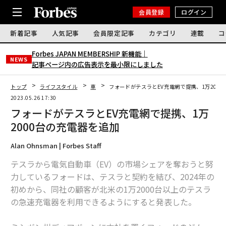
会員登録
ログイン
新着記事
人気記事
会員限定記事
カテゴリ
連載
コ
Forbes JAPAN MEMBERSHIP 新機能｜
NEWS
記事ページ内の広告表示を最小限にしました
トップ
ライフスタイル
車
フォードがテスラとEV充電網で提携、1万200
2023.05.26 17:30
フォードがテスラとEV充電網で提携、1万
2000台の充電器を追加
Alan Ohnsman | Forbes Staff
テスラから電気自動車（EV）の市場シェアを奪おうと努
力しているフォードは、テスラと契約を結び、2024年の
初めから、同社の顧客が北米の1万2000台以上のテスラ
の急速充電器を利用できるようにすると発表した。