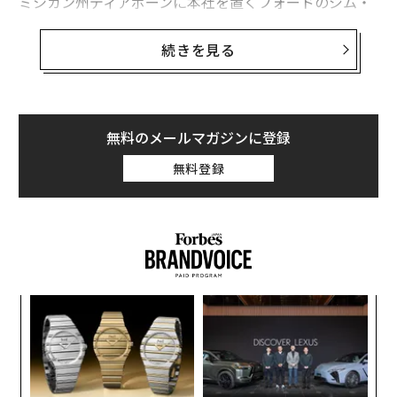
ミシガン州ディアボーンに本社を置くフォードのジム・
ファーレイCEOは5月25日、同社のEVピックアップトラ
ックであるF-150ライトニングや、スポーツカーのマス
続きを見る
タング・マッハE、Eトランジット・バンのオーナーが、
2024年からテスラの充電ネットワークを利用可能になる
と発表した。これにより、既存のフォードの充電ネット
ワークと比較して、2倍以上の充電器へのアクセスが可
無料のメールマガジンに登録
能になる。
無料登録
ファーレイは、25日にTwitterスペースでイーロン・マ
スクと対談し「これは自動車業界とすべてのEVユーザー
にとって巨大な動きになる」と述べた。フォードのEVに
テスラが開発したアダプターを取り付けることで、テス
ラのスーパーチャージャー3で充電が可能になる。また2
創業
A
025年以降は、アダプターなしで直接スーパーチャージ
シン
顧客
ャーに接続できる仕様のEVを投入する計画だ。
超え
pa
「
な
左右
T