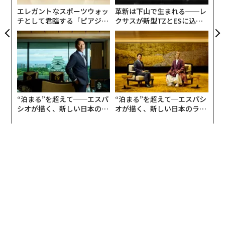
日
エレガントなスポーツウォッ
革新は下山で生まれる──レ
チとして君臨する「ピアジ
クサスが新型TZとESに込め
ェ」ポロの魅力
た「DISCOVER」の哲学
“泊まる”を超えて──エスパ
“泊まる”を超えて─エスパシ
シオが描く、新しい日本のラ
オが描く、新しい日本のラグ
グジュアリー（前編）
ジュアリー（中編）