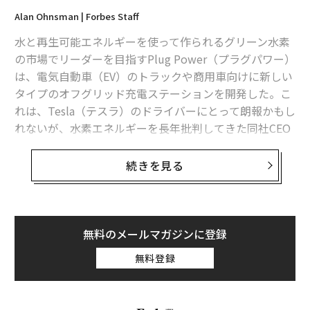
Alan Ohnsman | Forbes Staff
水と再生可能エネルギーを使って作られるグリーン水素
の市場でリーダーを目指すPlug Power（プラグパワー）
は、電気自動車（EV）のトラックや商用車向けに新しい
タイプのオフグリッド充電ステーションを開発した。こ
れは、Tesla（テスラ）のドライバーにとって朗報かもし
れないが、水素エネルギーを長年批判してきた同社CEO
のイーロン・マスクを苛立たせることになるかもしれな
い。
続きを見る
ニューヨーク州レーサムに本社を置くプラグパワーは、
5月1日にカリフォルニア州アナハイムで開催された米国
最大のEVと水素燃料電池車の展示会「Advanced Clean T
無料のメールマガジンに登録
ruck Expo」で、新型の充電ステーションを発表した。
無料登録
このステーションは、1万8000ガロン（約68キロリット
ル）の液体水素タンクと、プラグパワーが製造する定置
型燃料電池システムを組み合わせ、60メガワット時以上