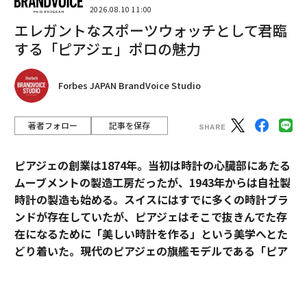
2026.08.10 11:00
しかし、ケータハムのCEO、ボブ・レイシュリー氏は、
エレガントなスポーツウォッチとして君臨
EVセブンをこのまま販売する予定はないとしています。
する「ピアジェ」ポロの魅力
「このプロジェクトの主な目的は、従来のセブンに比べ
て乗客一人分の重量差しかない車両を開発することで
す。1トンのセブンを発売することは決してありません
Forbes JAPAN BrandVoice Studio
し、むしろやりたくありません」と、さらなる軽量化へ
の強いこだわりを見せています。それでこそケータハ
著者フォロー
記事を保存
ム。販売時期は「次世代のバッテリー技術が可能にする
将来の適切なタイミング」になると話しています。
ピアジェの創業は1874年。当初は時計の心臓部にあたる
ムーブメントの製造工房だったが、1943年からは自社製
またケータハムは、セブンシリーズではない新しいEVを
時計の製造も始める。スイスにはすでに多くの時計ブラ
今年中に発表する予定です。Fenyr Supersport（W Mort
ンドが存在していたが、ピアジェはそこで抜きんでた存
ers）のデザインを手がけ、新たにチーフデザイナーに就
在になるために「美しい時計を作る」という美学へとた
任したアンソニー・ジャナレリ氏が担当するそのEVは、
どり着いた。現代のピアジェの旗艦モデルである「ピア
いったいどんなモンスターになるのでしょうか。
ジェ ポロ」は、美学を貫いたピアジェの歴史と、その魅
力が詰まっている。