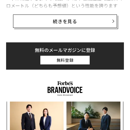
ロメートル（どちらも予想値）という性能を誇ります
が、まだ市販はしないそうです。そこには、もっと突き
詰めなければならない同社のこだわりがありました。
続きを見る
セブンは、週末になると洒落た初老の紳士が一人で乗り
回しているというイメージの、人や物を運ぶための自動
車というよりは、完全に乗って楽しむためだけの2人乗
無料のメールマガジンに登録
りのスポーツカーです。現在日本で販売されているセブ
無料登録
ンの上位モデル「480S」は、2000ccのエンジンを搭載
し、車体重量はわずか525キログラム。最高速度は時速2
25キロメートル、停止状態から時速100キロメートに達
するまでの時間はわzか3.4秒という怪物です。ちなみに
お値段は屋根もエアコンも付いてないのに1000万円オー
バー。非常にストイックな車です。
〜
変え
織
FE
う
伝
0年
T
る