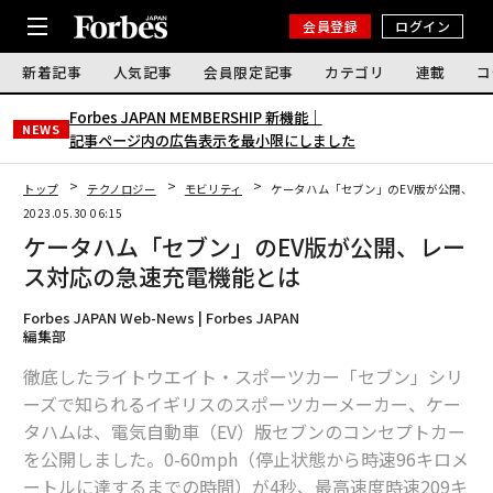
会員登録
ログイン
新着記事
人気記事
会員限定記事
カテゴリ
連載
コ
Forbes JAPAN MEMBERSHIP 新機能｜
NEWS
記事ページ内の広告表示を最小限にしました
トップ
テクノロジー
モビリティ
ケータハム「セブン」のEV版が公開、レ
2023.05.30 06:15
ケータハム「セブン」のEV版が公開、レー
ス対応の急速充電機能とは
Forbes JAPAN Web-News | Forbes JAPAN
編集部
徹底したライトウエイト・スポーツカー「セブン」シリ
ーズで知られるイギリスのスポーツカーメーカー、ケー
タハムは、電気自動車（EV）版セブンのコンセプトカー
を公開しました。0-60mph（停止状態から時速96キロメ
ートルに達するまでの時間）が4秒、最高速度時速209キ