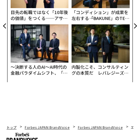
モ
目先の転職ではなく「10年後
「コンディション」が成果を
の価値」をつくる──アサイ
左右する――「BAKUNE」のTEN
ンの長期伴走型支援とは
TIALが支える「挑戦者の明
日」
SEVEN 480S（ケータハムカーズ・ジャパン公式ホームページより）
〜決断する人のAI〜AI時代の
内製化こそ、コンサルティン
金融パラダイムシフト、「超
グの本質だ レバレジーズが
個別化」の核心 【MUFG×ウ
実践する、次世代ファームの
ェルスナビ×PwC】
全貌
そのEV版の特徴は、サーキットでのレースにも対応でき
る急速充電機能。20分フルスピードで走り、15分で充電
して、また20分走るという20-15-20サーキット走行を可
能にするために、バッテリー全体を液体に浸して冷却す
る水冷方式で劣化を防いでいます。それでも、重量は現
在市販されているエンジン車のセブンから70キログラム
トップ
Forbes JAPAN BrandVoice
Forbes JAPAN BrandVoice
エレ
ほどしか増えておらず、700キログラムを切っています。