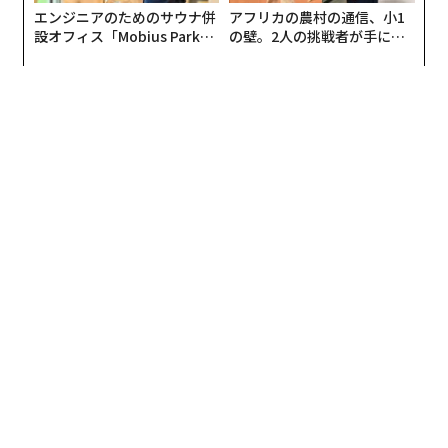
も
エンジニアのためのサウナ併
アフリカの農村の通信、小1
設オフィス「Mobius Park」
の壁。2人の挑戦者が手にし
がオープン──タマディック
た「次なる武器」
が健康経営を徹底する理由
今回のファイナルは、西決勝を無敗で勝ち上がってきた
ナゲッツに対して、ヒートは東地区のプレーイントーナ
メントから決勝の舞台まで上がってきた対照的な2チー
ムが対戦しますが、それぞれどんな特徴を持ったチーム
かご存知ですか？
今回は両チームの特徴や注目選手をお届けしていきま
NBA選手にも大人気なドラゴンボール（Getty Images）
す。本コラムを読んで頂ければファイナルがより楽しめ
ると思いますので、ぜひ最後までお付き合いください。
そんなドラゴンボール好きなNBA選手は、例えばこちら
圧倒的な破壊力 デンバーナゲッツの恐ろしさ
の選手たちです。
ナゲッツを牽引する選手はセルビア出身のニコラ・ヨキ
ジョエル・エンビード（フィラデルフィア・76ers）、
ッチです。
ルディ・ゴベア（ミネソタ・ティンバーウルブズ）、ダ
ニエル・ギャフォード（ワシントン・ウィザーズ）、ジ
以前
レイカーズとのシリーズの展望
でもご紹介しました