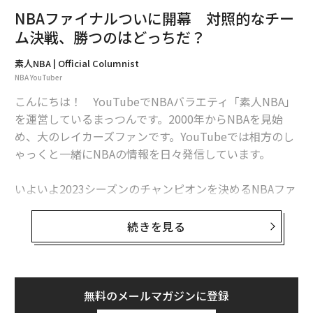
NBAファイナルついに開幕 対照的なチー
ム決戦、勝つのはどっちだ？
1位、2位を争うのは、あのアニメ
素人NBA | Official Columnist
NBA YouTuber
ずば抜けた身体能力を持ち、素晴らしいバスケットIQを
こんにちは！ YouTubeでNBAバラエティ「素人NBA」
持っている超人的なNBA選手をどうすれば身近に感じら
を運営しているまっつんです。2000年からNBAを見始
れると思いますか？
め、大のレイカーズファンです。YouTubeでは相方のし
ゃっくと一緒にNBAの情報を日々発信しています。
答えは、日本の文化であるアニメにあるんです。
いよいよ2023シーズンのチャンピオンを決めるNBAファ
「NBA選手も1人の人間なんだな」と思えると普段の彼
イナルが6月1日（日本時間2日）から始まりました。今
らのプレーや言動が身近になり、もっとNBAの世界にの
シーズンの組み合わせは、西地区（Western Conferenc
続きを見る
めり込めると僕は考えています。「またしゃっくがフザ
e）からはシーズン1位のデンバーナゲッツ、東地区（Ea
ケてるよ......」と思った方もいるかもしれませんが、真
stern Conference）からはシーズン8位のマイアミヒート
面目に考えているので最後まで読んでみてくださいね。
です。
無料のメールマガジンに登録
今回はNBA.comの
記事
を参考にしつつ、アニメ好きな選