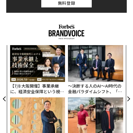
無料登録
手たちを見ていきたいと思います。実は、数多くのNBA
選手が日本の漫画やアニメを楽しんでいるんです。
多様なアニメのタイトルが登場していますが、1位、2位
の人気を争うのはやはり「ドラゴンボール」と「ナル
ト」ですね。この2つは今からでも皆さんも抑えておい
挑
たほうが良いかもしれません。
よっ
PA
革
僕も子供時代にお小遣いを貯めて古本屋で、ドラゴンボ
ク
ールやナルトのコミックを探していたのを思い出しま
た「
す。ドラゴンボールのコミックは、順に並べると背表紙
【7/8 大阪開催】事業承継
〜決断する人のAI〜AI時代の
がつながり、1つの絵になるので、その絵を完成させて
に、経済安全保障という視点
金融パラダイムシフト、「超
今回は玄人まっつんがお送りします
いく楽しさもありました。僕たちが興奮して見続けた漫
が加わるとき──経営者が問
個別化」の核心 【MUFG×ウ
画やアニメを彼らも見ていると思うと、同じように子供
われる新たな判断軸
ェルスナビ×PwC】
時代があったのだなと思えてきます。
SEE
ALSO
NBA選手はアニメ好き？ スラムダ
ンクゆかりの漫画プロデュース選手