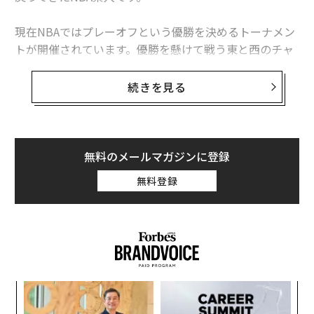
現在NBAではプレーオフという優勝を決めるトーナメン
トが開催されています。優勝を懸けて戦う東と西のチャ
ンピオンがそろそろ決まります。この記事が公開される
頃にはNBA ファイナルの対戦カードが決まっているかも
続きを見る
しれません。
ちなみに記事を執筆した5月23日、西のチャンピオンが
決定しました。デンバー・ナゲッツがロサンゼルス・レ
無料のメールマガジンに登録
イカーズを下しNBAファイナルへの切符を手に入れまし
無料登録
た。デンバー・ナゲッツは球団初のファイナル進出で
す！この2チームの熱戦については
前回の記事
をぜひ読
んでいただきたいです。
目
の