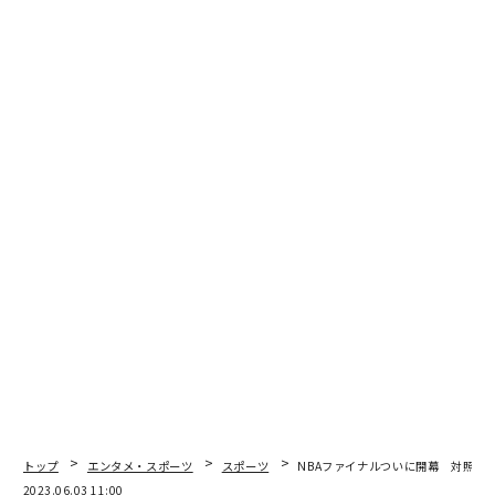
今回は、素人しゃっくがお送りします！
SEE
ALSO
八村塁、レイカーズ決勝かけて大奮
トップ
エンタメ・スポーツ
スポーツ
NBAファイナルついに開幕 対照的
戦 MVPヨキッチを好マーク
2023.06.03 11:00