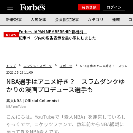
会員登録
ログイン
新着記事
人気記事
会員限定記事
カテゴリ
連載
コ
Forbes JAPAN MEMBERSHIP 新機能｜
NEWS
記事ページ内の広告表示を最小限にしました
トップ
エンタメ・スポーツ
スポーツ
NBA選手はアニメ好き？ スラムダ
2023.05.27 11:00
NBA選手はアニメ好き？ スラムダンクゆ
かりの漫画プロデュース選手も
素人NBA | Official Columnist
NBA YouTuber
こんにちは。YouTubeで「素人NBA」を運営しているし
ゃっくです。ロケッツファンで、数年前からNBA観戦に
戻ってきたNBA素人です。