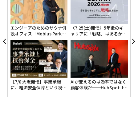
ン
挑
よっ
PA
エンジニアのためのサウナ併
〈7.25(土)開催〉5年後のキ
設オフィス「Mobius Park」
ャリアに「戦略」はあるか。
がオープン──タマディック
トップエグゼクティブのキャ
が健康経営を徹底する理由
リアに触れる1日│CAREER S
UMMIT 2026
カンファレンスファイナルを制したナゲッツ チームメイトと笑うニコラ・ヨキッチ（右）（Getty Images）
今回は、いつも試合でスーパープレーを披露してくれる
【7/8 大阪開催】事業承継
AIが変えるのは効率ではなく
NBA選手たちを身近に感じられるお話をしていきます。
に、経済安全保障という視点
顧客体験だ──HubSpot Ja
雲の上の存在のような選手の素顔を知ることで、NBA観
が加わるとき──経営者が問
panが語る「Grow Better」
われる新たな判断軸
な組織のつくり方
戦もより楽しめると思います。