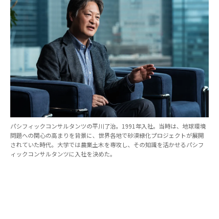
パシフィックコンサルタンツの平川了治。1991年入社。当時は、地球環境
問題への関心の高まりを背景に、世界各地で砂漠緑化プロジェクトが展開
されていた時代。大学では農業土木を専攻し、その知識を活かせるパシフ
ィックコンサルタンツに入社を決めた。
「防災は10点ずつを積み重ねる」。技師長の原
点
これほど広いビジョンを語れる平川とは、いったいどん
な人物なのか。そのキャリアをたどると、日本の防災史