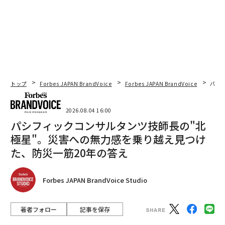
トップ
Forbes JAPAN BrandVoice
Forbes JAPAN BrandVoice
パシ
2026.08.04 16:00
パシフィックコンサルタンツ技師長の"北
極星"。災害への無力感を乗り越え見つけ
た、防災一筋20年の答え
Forbes JAPAN BrandVoice Studio
著者フォロー
記事を保存