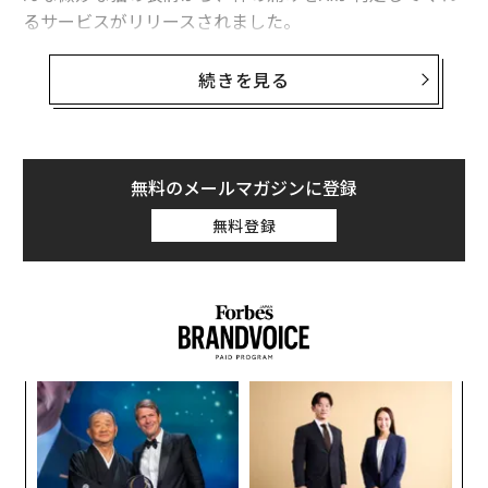
るサービスがリリースされました。
医用画像診断AIの研究開発を行うCarelogy（ケアロジ
続きを見る
ー）は、顔写真から猫が体の痛みを抱えているかどうか
を判定するAIシステム「CPD」（キャット・ペイン・デ
ィテクター）を開発しました。これはモントリオール大
学附属教育動物病院が発表し、アメリカの獣医学会誌
無料のメールマガジンに登録
「JAAHA」で承認された猫の痛みの指標「Feline Grima
無料登録
ce Scale」にもとづき、日本大学生物資源科学部獣医学
科、動物臨床医学研究所「動物のいたみ研究会」との共
同研究から生まれたものです。
模組
パ
“使
技
【N
無
A
C】
防
顧客