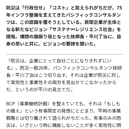
防災は「行政任せ」「コスト」と捉えられがちだが、75
年インフラ整備を支えてきたパシフィックコンサルタン
ツは、この認識を覆そうとしている。民間企業が主体と
なる新たなビジョン「サステナ∞レジリエンス社会」を
提唱。構想の旗振り役となった技師長・平川了治に、自
身の思いと共に、ビジョンの要諦を聞いた。
「防災は、企業にとって自分ごとになりきれずにい
る」。防災一筋20年、パシフィックコンサルタンツ技師
長・平川了治はこう切り出す。それは企業が防災に対し
て実効性と事業性その両方を見出せてこなかったから
だ、というのが平川の見立てだ。
BCP（事業継続計画）を整えていても、それは「もしも
の備え」という有事限定の発想にとどまり、平時の事業
戦略とは切り離されて語られがちだった。有事のみの防
災は、いざという時に機能しないことが多く実効性に問