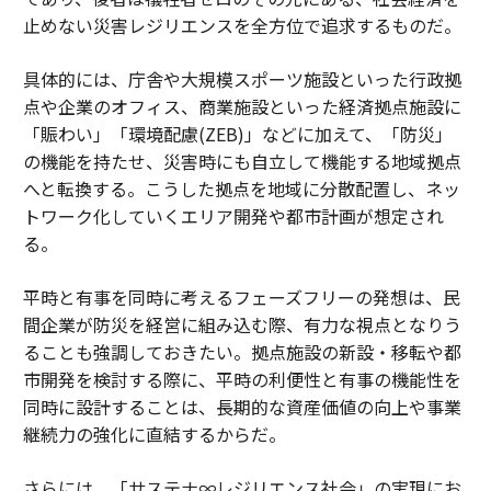
止めない災害レジリエンスを全方位で追求するものだ。
具体的には、庁舎や大規模スポーツ施設といった行政拠
点や企業のオフィス、商業施設といった経済拠点施設に
「賑わい」「環境配慮(ZEB)」などに加えて、「防災」
の機能を持たせ、災害時にも自立して機能する地域拠点
へと転換する。こうした拠点を地域に分散配置し、ネッ
トワーク化していくエリア開発や都市計画が想定され
る。
平時と有事を同時に考えるフェーズフリーの発想は、民
間企業が防災を経営に組み込む際、有力な視点となりう
ることも強調しておきたい。拠点施設の新設・移転や都
市開発を検討する際に、平時の利便性と有事の機能性を
同時に設計することは、長期的な資産価値の向上や事業
継続力の強化に直結するからだ。
さらには、「サステナ∞レジリエンス社会」の実現にお