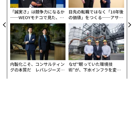
pa
な
「誠実さ」は競争力になるか
目先の転職ではなく「10年後
──WEOYモナコで見た、く
の価値」をつくる──アサイ
ら寿司の経営哲学
ンの長期伴走型支援とは
Feline Grimace Scaleでは、猫の耳の角度、目の開きか
ら、鼻の緊張度、ヒゲの状態、頭と肩の位置などからス
コアを付けて判定を行います。CPDは、数千枚の猫の顔
写真を痛みの兆候スコアで分類しAIに学習させること
で、判定精度はすでに90パーセント以上に達していま
内製化こそ、コンサルティン
なぜ“眠っていた環境技
グの本質だ レバレジーズが
術”が、下水インフラを変え
す。今後データが増えるにつれて精度は上がるというこ
実践する、次世代ファームの
たのか──産総研×月島JFE
とです。
全貌
アクアソリューションの10年
CPDは、スマートフォンでもパソコンでも無料で利用で
きます。使い方は、正面を向いた猫の顔写真をアップロ
ードするだけ。無料の会員登録をすれば日々のAI判定結
果を記録でき、猫の健康管理に役立てることができま
す。下記URLまたはQRコードからアクセスしてくださ
い。