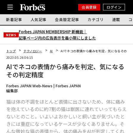
会員登録
ログイン
新着記事
人気記事
会員限定記事
カテゴリ
連載
コ
Forbes JAPAN MEMBERSHIP 新機能｜
NEWS
記事ページ内の広告表示を最小限にしました
トップ
テクノロジー
AI
AIでネコの表情から痛みを判定、気になるその判
2023.05.26 06:15
AIでネコの表情から痛みを判定、気になる
その判定精度
Forbes JAPAN Web-News | Forbes JAPAN
編集部
猫は体の不調をほとんど表情に出さないため、体に痛み
を抱えているのに約7割の猫は獣医に連れていってもらえ
ないとのこと。いよいよおかしいと飼い主が気づいたと
きには重症になっているケースが少なくありません。そ
んな微妙な猫の表情から、体の痛みをAIが判定してくれ