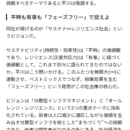
挑戦すべきテーマであると平川は強調する。
平時も有事も「フェーズフリー」で捉えよ
同社が掲げるのが「サステナ∞レジリエンス社会」とい
うビジョンだ。
サステナビリティ(持続性・効率性)は「平時」の価値観
であり、レジリエンス(災害対応力)は「有事」に紐づく
価値観として、これまで別々に語られてきたのではない
か。平川はこう問いかける。このふたつを無限大(∞)に
連動させ、ベストミックスでつなぎ、相乗効果を生む
「フェーズフリー」という発想がこの社会像の核心だ。
ビジョンは「分散型インフラマネジメント」と「オール
レンジ・レジリエンス」という2つの重点テーマに体系
化されている。前者は人口減少に適応しながら価値を生
み出す分散型インフラを核とした“まちづくり”への挑戦
であり、後者は犠牲者ゼロのその先にある、社会経済を