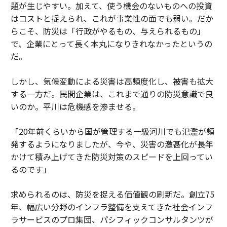
題が生じやすい。加えて、使う機会のないものへの投資
はコストと捉えられ、これが事業性の面でも弱い。だか
らこそ、防災は「行政がやるもの、与えられるもの」
で、企業にとって長く本丸になりきれなかったというの
だ。
しかし、気候変動による災害は高頻度化し、被害も拡大
する一方だ。民間企業は、これまで通りの防災意識で良
いのか。平川は危機感を滲ませる。
「20年前くらいから国が管理する一級河川でも氾濫が頻
発するようになりましたが、今や、災害の激甚化が長年
かけて積み上げてきた防災対策のスピードを上回ってい
るのです」
求められるのは、防災を捉える価値観の刷新だ。創立75
年、幅広い分野のインフラ整備を支えてきた社会インフ
ラサービスのプロ集団、パシフィックコンサルタンツが