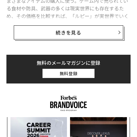
まざまなアイテムの購入に使う。ゲーム内で売られてい
る食材や防具、武器の多くは現実世界にも存在するた
め、その価格を比較すれば、「ルピー」が実世界でいく
らに相当するのかを計算することが可能だ。
続きを見る
フォーブスは、米連邦政府機関のデータに基づき、米国
内での卵やトマト、バター、ミルク、バナナなどの価格
を、ゲーム内の類似品の価格と比較し、1ルピーは約0.6
2ドル（約86円）に相当すると試算した。同作品では宝
無料のメールマガジンに登録
石の形をしたルピーの色によってその価値が異なるた
無料登録
め、緑ルピーは0.62ドル、青ルピーは3.10ドル、赤ルピ
ーは12.40ドル、紫ルピーは31ドルとなる。
プレイヤーが倒した魔物が落とす体の一部にも価値があ
り、例えばボコブリンの角や牙の売却価格は2ドル未満
（より強い青ボコブリンや黒ボコブリンが落とすものは
ォッ
「
価値も上がり、それぞれ3ドルと5.50ドル）、ボコブリ
ジ
3
ンの肝は12.50ドル、白龍の龍岩石は18.60ドル。龍のウ
C
内