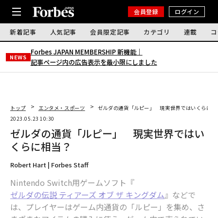
会員登録
ログイン
新着記事
人気記事
会員限定記事
カテゴリ
連載
コ
Forbes JAPAN MEMBERSHIP 新機能｜
NEWS
記事ページ内の広告表示を最小限にしました
トップ
エンタメ・スポーツ
ゼルダの通貨「ルピー」 現実世界ではいくらに相
2023.05.23 10:30
ゼルダの通貨「ルピー」 現実世界ではい
くらに相当？
Robert Hart | Forbes Staff
Nintendo Switch用ゲームソフト『
ゼルダの伝説 ティアーズ オブ ザ キングダム
』などで
は、プレイヤーはゲーム内通貨の「ルピー」を集め、さ