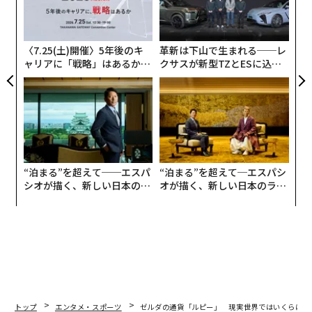
ロコは、93ドルもの高値で売れる。
る
グ
実
全
〈7.25(土)開催〉5年後のキ
革新は下山で生まれる──レ
ャリアに「戦略」はあるか。
クサスが新型TZとESに込め
トップエグゼクティブのキャ
た「DISCOVER」の哲学
リアに触れる1日│CAREER S
UMMIT 2026
“泊まる”を超えて──エスパ
“泊まる”を超えて─エスパシ
シオが描く、新しい日本のラ
オが描く、新しい日本のラグ
グジュアリー（前編）
ジュアリー（中編）
トップ
エンタメ・スポーツ
ゼルダの通貨「ルピー」 現実世界ではいくらに相