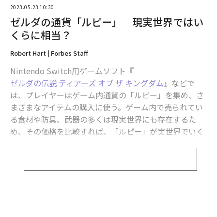
2023.05.23 10:30
ゼルダの通貨「ルピー」 現実世界ではい
くらに相当？
Robert Hart | Forbes Staff
Nintendo Switch用ゲームソフト『
ゼルダの伝説 ティアーズ オブ ザ キングダム
』などで
は、プレイヤーはゲーム内通貨の「ルピー」を集め、さ
翻訳・編集＝遠藤宗生
まざまなアイテムの購入に使う。ゲーム内で売られてい
る食材や防具、武器の多くは現実世界にも存在するた
め、その価格を比較すれば、「ルピー」が実世界でいく
2026年9月号発売中
らに相当するのかを計算することが可能だ。
フォーブスは、米連邦政府機関のデータに基づき、米国
最新号の購入はこちらから
内での卵やトマト、バター、ミルク、バナナなどの価格
を、ゲーム内の類似品の価格と比較し、1ルピーは約0.6
メンバーシップに登録する
2ドル（約86円）に相当すると試算した。同作品では宝
石の形をしたルピーの色によってその価値が異なるた