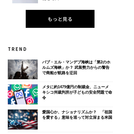
もっと見る
TREND
バブ・エル・マンデブ海峡は「第2のホ
ルムズ海峡」か？ 武装勢力からの警告
で商船が航路を迂回
メタに約1479億円の制裁金、ニューメ
キシコ州裁判所が子どもの安全問題で命
令
愛国心か、ナショナリズムか？ 「祖国
を愛する」意味を巡って対立深まる米国