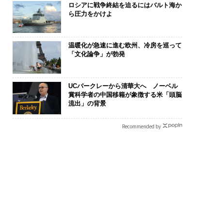
ロシアに戦争終結を迫るにはバルト海か
ら圧力をかけよ
温暖化が急速に進む欧州、冷房を巡って
「文化論争」が勃発
UCバークレーから清華大へ ノーベル
賞科学者の中国移籍が象徴する米「頭脳
流出」の背景
Recommended by