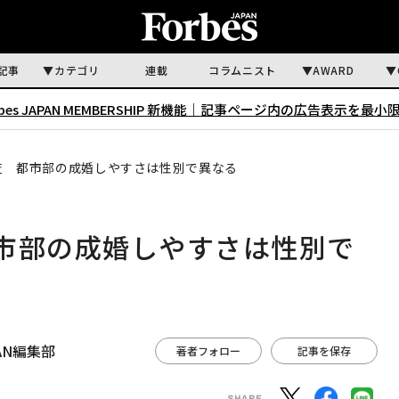
記事
カテゴリ
連載
コラムニスト
AWARD
rbes JAPAN MEMBERSHIP 新機能｜
記事ページ内の広告表示を最小
査 都市部の成婚しやすさは性別で異なる
市部の成婚しやすさは性別で
APAN編集部
著者フォロー
記事を保存