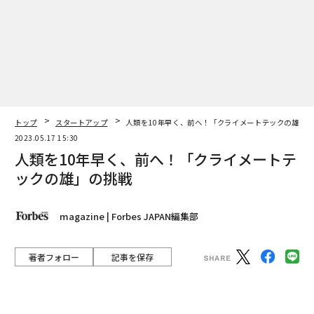
間におけるコミュニケーションやエンターテインメント
はもちろん、教育やビジネス、さらには新たな産業の創
出にもつながる可能性を秘めています。私たちは、この
プラットフォームが様々な分野で革新をもたらし、より
多くの人々が恩恵を受けられる世界を実現するために全
力を尽くします」とコメント。
トップ
スタートアップ
人類を10年早く、前へ！「クライメートテックの雄」
同社は今回の資金調達により、海外展開をはじめ法人客
2023.05.17 15:30
とクリエイターが「cluster」を活用できるサービスを展
人類を10年早く、前へ！「クライメートテ
開する子会社の設立、教育分野への進出など、事業拡大
ックの雄」の挑戦
に向けてプロダクト開発とマーケティングの強化を図っ
ていくことを明らかにした。
magazine | Forbes JAPAN編集部
プレスリリース
著者フォロー
記事を保存
文 = 大柏真佑実
エレファンテック代表取締役社長兼CTO 清水信哉
世界で盛り上がりをみせる気候変動問題の解決を目指す