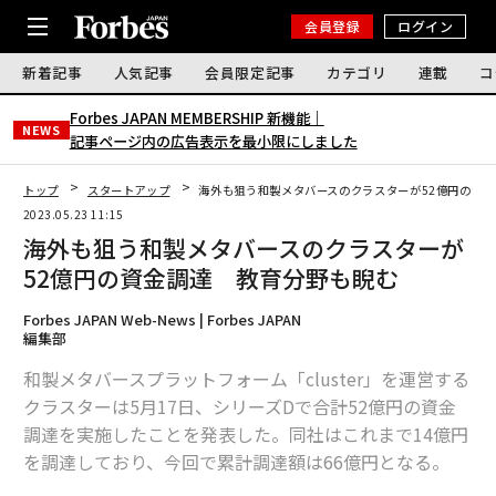
会員登録
ログイン
新着記事
人気記事
会員限定記事
カテゴリ
連載
コ
Forbes JAPAN MEMBERSHIP 新機能｜
NEWS
記事ページ内の広告表示を最小限にしました
トップ
スタートアップ
海外も狙う和製メタバースのクラスターが52億円の資
2023.05.23 11:15
海外も狙う和製メタバースのクラスターが
52億円の資金調達 教育分野も睨む
Forbes JAPAN Web-News | Forbes JAPAN
編集部
和製メタバースプラットフォーム「cluster」を運営する
クラスターは5月17日、シリーズDで合計52億円の資金
調達を実施したことを発表した。同社はこれまで14億円
を調達しており、今回で累計調達額は66億円となる。