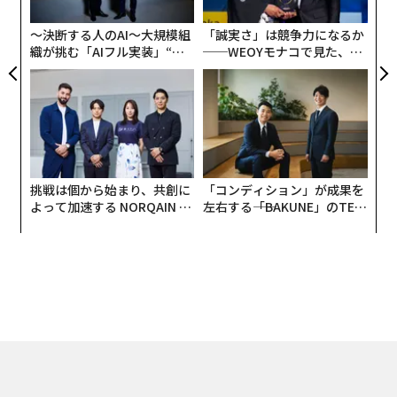
無
会が開発した「バーチャル秋葉原」の「cluster」版をオ
防
〜決断する人のAI〜大規模組
「誠実さ」は競争力になるか
ープン。企業ごとに独立したバーチャル空間を提供し、
織が挑む「AIフル実装」“使
──WEOYモナコで見た、く
企業が外部のECサイトへの誘導やカンファレンス、展示
う”企業から“動く”企業へ【N
ら寿司の経営哲学
イベントでも利用できる機能を提供している。
TTドコモビジネス×PwC】
挑戦は個から始まり、共創に
「コンディション」が成果を
よって加速する NORQAIN JA
左右する――「BAKUNE」のTEN
PAN 特別座談会
TIALが支える「挑戦者の明
日」
バーチャル秋葉原
代表取締役の加藤直人氏は、国内最大規模を誇る同社の
メタバースプラットフォームについて、「バーチャル空