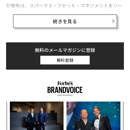
引受先は、スパークス・アセット・マネジメントをリー
ドインベスターとし、SBIインベストメント、オリック
ス、KDDI Open Innovation Fund 3号、スカイランドベ
続きを見る
ンチャーズ、三井住友信託銀行、NOBUNAGAキャピタ
ルビレッジの7社。
「Cluster」は、バーチャルSNSやソーシャルVRと呼ば
無料のメールマガジンに登録
れる、3D空間のコミュニケーションプラットフォーム。
無料登録
VRゴーグルなしで、スマホやPCなどからアクセスできる
ことが特徴で、誰もがバーチャル上で音楽ライブ、カン
ファレンスなどのイベントに参加したり、友達と常設ワ
ールドやゲームで遊ぶことができる。
日本のメタバースにおける先駆的な取り組みとして知ら
目
れ、3年目の開催となった「バーチャル渋谷 au 5G ハロ
の
ウィーンフェス 2022」には、世界中から延べ約30万人
ン
パ
が参加した。また、同社は法人向けサービスでも豊富な
技
実績があり、４月27日には大日本印刷とAKIBA観光協議