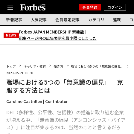
会員登録
ログイン
新着記事
人気記事
会員限定記事
カテゴリ
連載
コ
Forbes JAPAN MEMBERSHIP 新機能｜
NEWS
記事ページ内の広告表示を最小限にしました
トップ
キャリア・教育
働き方
職場における5つの「無意識の偏見」 克服
2023.05.21 10:30
職場における5つの「無意識の偏見」 克
服する方法とは
Caroline Castrillon | Contributor
DEI（多様性、公平性、包括性）の推進に取り組む企業
が増える中、「無意識の偏見（アンコンシャス・バイア
ス）」に注目が集まるのは、当然のことと言えるだろ