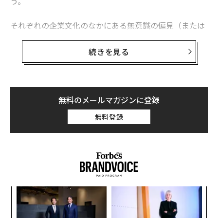
う。
それぞれの企業文化のなかにある無意識の偏見（または
「暗黙の偏見」）は、従業員が職場で無意識に取る態度
に現れる。そして、それは人材の定着（リテンション）
続きを見る
や従業員の貢献意欲（エンゲージメント）、生産性、ブ
ランドへの評価、さらには利益にも、多大な影響を及ぼ
す。
無料のメールマガジンに登録
マネジメント誌ハーバード・ビジネス・レビューとシカ
無料登録
ゴ大学は、米国の大企業で働く1900人以上を対象に実施
した共同調査結果を発表している。それによると、従業
員の間に他者への偏見があることに気付いた人が「勤め
先に誇りを感じなくなる」可能性は、そうでない人に比
べて2倍高くなっている。
“
オ
ジ
エ