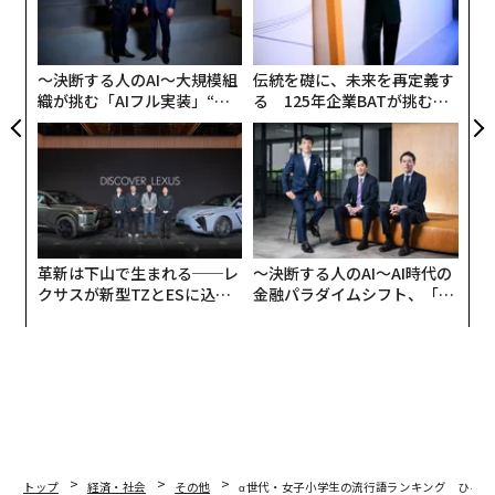
設オ
が
が
〜決断する人のAI〜大規模組
伝統を礎に、未来を再定義す
織が挑む「AIフル実装」“使
る 125年企業BATが挑むス
う”企業から“動く”企業へ【N
モークレスな未来
TTドコモビジネス×PwC】
革新は下山で生まれる──レ
〜決断する人のAI〜AI時代の
クサスが新型TZとESに込め
金融パラダイムシフト、「超
た「DISCOVER」の哲学
個別化」の核心 【MUFG×ウ
ェルスナビ×PwC】
トップ
経済・社会
その他
α世代・女子小学生の流行語ランキング ひろゆ