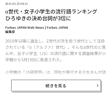
2023.05.25 06:15
α世代・女子小学生の流行語ランキング
ひろゆきの決め台詞が3位に
編集＝木内涼子
Forbes JAPAN Web-News | Forbes JAPAN
編集部
2010年以降に誕生し、Z世代の次を担う世代として注目
2026年9月号発売中
されている「α（アルファ）世代」。そんなα世代のど真
ん中、女子小学生（JS）の流行語に関する調査結果が小
学館から5月19日に発表された。
最新号の購入はこちらから
小学館の「JS研究所」は、同社が発行する少女まんが誌
メンバーシップに登録する
『ちゃお』2023年5月号を通して、全国の女子小学生に
アンケートを実施（集計数：1000）。「クラスや友達の
続きを見る
中で流行っている言葉」について聞いたところ、1位は
相づち言葉の「それな」だった。続く2位は「マジ
で？」となり、同研究所では「イマドキJSたちは友達へ
関連記事
の共感を、短いフレーズでカジュアルに表現することが
無料のメールマガジンに登録