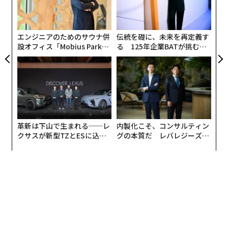
ャ
ト
リア
エンジニアのためのサウナ併
伝統を礎に、未来を再定義す
UM
設オフィス「Mobius Park」
る 125年企業BATが挑むス
がオープン──タマディック
モークレスな未来
が健康経営を徹底する理由
革新は下山で生まれる──レ
内製化こそ、コンサルティン
クサスが新型TZとESに込め
グの本質だ レバレジーズが
た「DISCOVER」の哲学
実践する、次世代ファームの
全貌