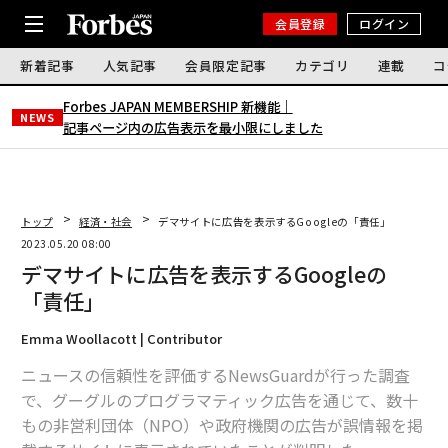
会員登録
ログイン
新着記事
人気記事
会員限定記事
カテゴリ
連載
コ
Forbes JAPAN MEMBERSHIP 新機能｜
NEWS
記事ページ内の広告表示を最小限にしました
トップ
経済・社会
デマサイトに広告を表示するGoogleの「責任」
2023.05.20 08:00
デマサイトに広告を表示するGoogleの
「責任」
Emma Woollacott | Contributor
ニュースの信頼性を評価するNewsGuardが行った調査
で、グーグルのプログラマティック広告を通じて、数十
もの非営利団体（NPO）や政府機関の広告が誤情報を掲