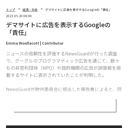
トップ
経済・社会
デマサイトに広告を表示するGoogleの「責任」
2023.05.20 08:00
デマサイトに広告を表示するGoogleの
「責任」
Emma Woollacott | Contributor
ニュースの信頼性を評価するNewsGuardが行った調査
で、グーグルのプログラマティック広告を通じて、数十
もの非営利団体（NPO）や政府機関の広告が誤情報を掲
載するサイトに表示されていたことが判明した。
NewsGuardが欧州委員会に提出した報告書によると、同
社が誤情報を掲載していると認定した50のウェブサイト
に、57のNPOや政府機関のプログラマティック広告が10
8件表示されているのが見つかったという。これらの広
告は、虚偽や誤解を招く内容の記事の横や、サイト内の
他の場所に表示されていたという。