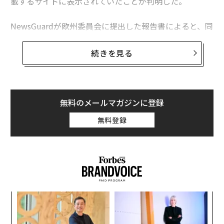
載するサイトに表示されていたことが判明した。
NewsGuardが欧州委員会に提出した報告書によると、同
社が誤情報を掲載していると認定した50のウェブサイト
に、57のNPOや政府機関のプログラマティック広告が10
続きを見る
8件表示されているのが見つかったという。これらの広
告は、虚偽や誤解を招く内容の記事の横や、サイト内の
他の場所に表示されていたという。
無料のメールマガジンに登録
多くの場合、これらの団体や組織は誤情報を掲載するサ
無料登録
イトに広告が掲載されていることを認識していなかっ
た。ある例では、プランド・ペアレントフッド（全米家
族計画連盟）の広告が、中絶に関する誤情報を伝える記
事といっしょに表示されていた。また、別の例では、新
型コロナウイルスのワクチンに有害なスパイクタンパク
質が含まれているという誤情報を伝える記事に、政府の
年後
“
予防接種プログラムの広告が表示されていた。
サイ
オ
ジ
〈7