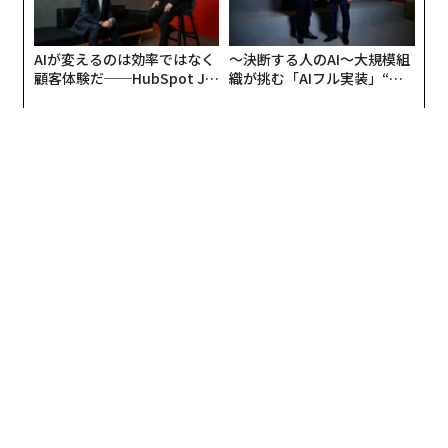
同様に影響を受けた国境なき医師団やフランクリン大学
などは、今後これらのウェブサイトを禁止リストに追加
AIが変えるのは効率ではなく
〜決断する人のAI〜大規模組
するとしている。これらの広告は、グーグルやThe Trad
顧客体験だ──HubSpot Ja
織が挑む「AIフル実装」“使
e Deskなど、アルゴリズムやオークションを通じてオン
panが語る「Grow Better」
う”企業から“動く”企業へ【N
ラインユーザーにハイパーターゲティング広告を配信す
な組織のつくり方
TTドコモビジネス×PwC】
るプラットフォームで見つかった。配信地域は、米国や
英国、カナダ、フランス、ドイツ、イタリア、オースト
リア、オランダ、ニュージーランドの9カ国に及んだ。
NewsGuardが確認した非営利団体や政府機関の広告の7
0％以上は、グーグルが配信したもので、多くの保健機
関や米国の大学が影響を受けたとされる。ロシア・ウク
ライナ戦争で難民支援などの人道援助を行う非営利団体
の一部は、ロシアによる残虐行為がデマだと主張するよ
うなディスインフォメーション（偽情報）を掲載するサ
イトに資金援助をする結果となっている。
年間26億ドルを稼ぐ誤情報サイト