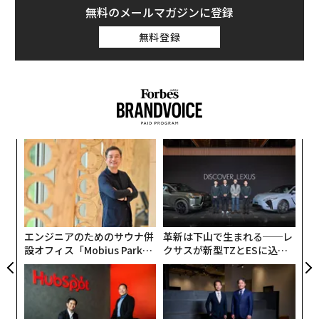
無料のメールマガジンに登録
多くの場合、これらの団体や組織は誤情報を掲載するサ
無料登録
イトに広告が掲載されていることを認識していなかっ
た。ある例では、プランド・ペアレントフッド（全米家
族計画連盟）の広告が、中絶に関する誤情報を伝える記
事といっしょに表示されていた。また、別の例では、新
型コロナウイルスのワクチンに有害なスパイクタンパク
質が含まれているという誤情報を伝える記事に、政府の
義す
内
予防接種プログラムの広告が表示されていた。
むス
グ
実
〜
さらには、ミシガン州にある保守的なキリスト教系リベ
全
金
ラルアーツ大学ヒルズデール・カレッジ（Hillsdale Coll
個
ege）の広告が、誤情報を流した5つのサイトに掲載され
ェ
エンジニアのためのサウナ併
革新は下山で生まれる──レ
ていた。その1つは、RestoredRepublic.coが公開した記
設オフィス「Mobius Park」
クサスが新型TZとESに込め
事で、元大統領候補のヒラリー・クリントンがグアンタ
がオープン──タマディック
た「DISCOVER」の哲学
ナモ湾にある米軍基地で2018年12月31日21時05分に死
が健康経営を徹底する理由
亡したと主張するものだった。