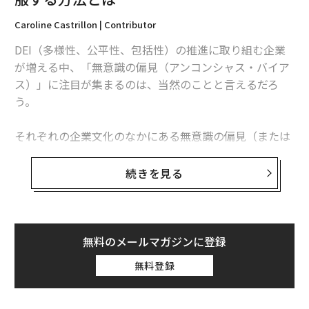
Caroline Castrillon | Contributor
DEI（多様性、公平性、包括性）の推進に取り組む企業
が増える中、「無意識の偏見（アンコンシャス・バイア
ス）」に注目が集まるのは、当然のことと言えるだろ
う。
それぞれの企業文化のなかにある無意識の偏見（または
「暗黙の偏見」）は、従業員が職場で無意識に取る態度
に現れる。そして、それは人材の定着（リテンション）
続きを見る
や従業員の貢献意欲（エンゲージメント）、生産性、ブ
ランドへの評価、さらには利益にも、多大な影響を及ぼ
す。
無料のメールマガジンに登録
マネジメント誌ハーバード・ビジネス・レビューとシカ
無料登録
ゴ大学は、米国の大企業で働く1900人以上を対象に実施
した共同調査結果を発表している。それによると、従業
員の間に他者への偏見があることに気付いた人が「勤め