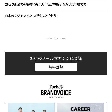
京セラ創業者の稲盛和夫さん｜私が尊敬するカリスマ経営者
日本のレジェンドたちが残した「金言」
advertisement
無料のメールマガジンに登録
無料登録
代の
A
「超
顧客