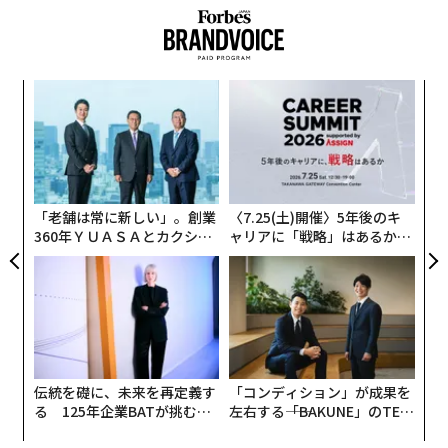
先に誇りを感じなくなる」可能性は、そうでない人に比
べて2倍高くなっている。
代の
A
「超
顧客
×ウ
pa
“
な
シ
グ
「老舗は常に新しい」。創業
〈7.25(土)開催〉5年後のキ
360年ＹＵＡＳＡとカクシン
ャリアに「戦略」はあるか。
CEO田尻望が語る、AIを超え
トップエグゼクティブのキャ
る人の価値
リアに触れる1日│CAREER S
UMMIT 2026
伝統を礎に、未来を再定義す
「コンディション」が成果を
る 125年企業BATが挑むス
左右する――「BAKUNE」のTEN
モークレスな未来
TIALが支える「挑戦者の明