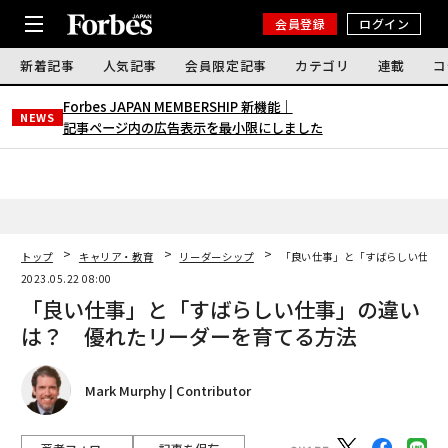
会員登録
ログイン
新着記事
人気記事
会員限定記事
カテゴリ
連載
コ
Forbes JAPAN MEMBERSHIP 新機能｜
NEWS
記事ページ内の広告表示を最小限にしました
トップ
キャリア・教育
リーダーシップ
「良い仕事」と「すばらしい仕事
2023.05.22 08:00
「良い仕事」と「すばらしい仕事」の違い
は？ 優れたリーダーを育てる方法
Mark Murphy | Contributor