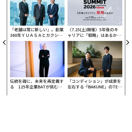
×ウ
pa
“
な
シ
グ
「老舗は常に新しい」。創業
〈7.25(土)開催〉5年後のキ
360年ＹＵＡＳＡとカクシン
ャリアに「戦略」はあるか。
CEO田尻望が語る、AIを超え
トップエグゼクティブのキャ
る人の価値
リアに触れる1日│CAREER S
UMMIT 2026
伝統を礎に、未来を再定義す
「コンディション」が成果を
る 125年企業BATが挑むス
左右する――「BAKUNE」のTEN
モークレスな未来
TIALが支える「挑戦者の明
日」