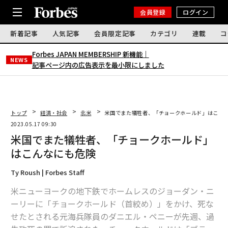
会員登録
ログイン
新着記事
人気記事
会員限定記事
カテゴリ
連載
コ
Forbes JAPAN MEMBERSHIP 新機能｜
NEWS
記事ページ内の広告表示を最小限にしました
トップ
経済・社会
北米
米国でまた犠牲者、「チョークホールド」はこん
2023.05.17 09:30
米国でまた犠牲者、「チョークホールド」
はこんなにも危険
Ty Roush | Forbes Staff
米ニューヨークの地下鉄でホームレスのジョーダン・ニ
ーリーに「チョークホールド（首絞め）」をかけ、死な
せたとされる元海兵隊員のダニエル・ペニーが先週、過