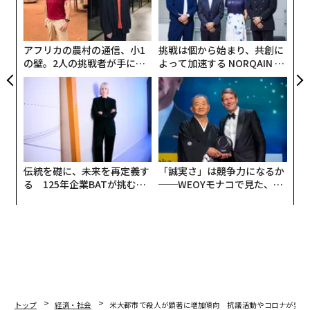
由
日
術
た
ア
アフリカの農村の通信、小1
挑戦は個から始まり、共創に
の壁。2人の挑戦者が手にし
よって加速する NORQAIN JA
た「次なる武器」
PAN 特別座談会
伝統を礎に、未来を再定義す
「誠実さ」は競争力になるか
る 125年企業BATが挑むス
──WEOYモナコで見た、く
モークレスな未来
ら寿司の経営哲学
トップ
経済・社会
米大都市で殺人が顕著に増加傾向 抗議活動やコロナが要因