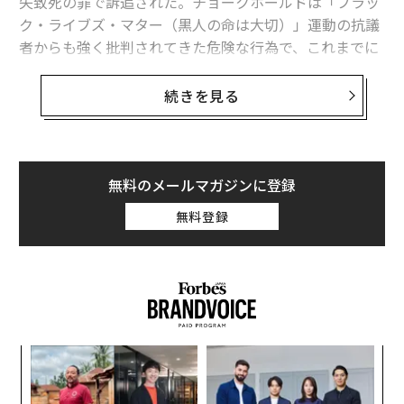
失致死の罪で訴追された。チョークホールドは「ブラッ
ク・ライブズ・マター（黒人の命は大切）」運動の抗議
者からも強く批判されてきた危険な行為で、これまでに
一部の地方警察が禁止しているほか、司法省も警告を発
している。
続きを見る
司法省の
説明
によると、チョークホールドとは相手の喉
の前部（気管）を圧迫して呼吸を制限する行為で、血液
の流れを抑えて一時的に意識を失わせる。「頸動脈拘
無料のメールマガジンに登録
束」とも呼ばれる。
無料登録
酸素や血液の流れが失われると、脳は脳梗塞や認知障害
など回復不可能な損傷を負うおそれがあり、最悪の場合
には死に至る。そのため司法省だけでなく米国神経学会
（AAN）も、チョークホールドは「本質的に危険」と
指摘
している。
ナ併
「
k」
左右
ック
T
な