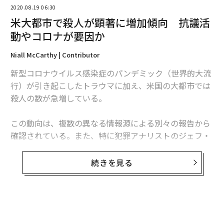
2020.08.19 06:30
米大都市で殺人が顕著に増加傾向 抗議活
動やコロナが要因か
Niall McCarthy | Contributor
翻訳・編集＝江戸伸禎
新型コロナウイルス感染症のパンデミック（世界的大流
行）が引き起こしたトラウマに加え、米国の大都市では
殺人の数が急増している。
2026年9月号発売中
この動向は、複数の異なる情報源による別々の報告から
確認されている。また、特に犯罪アナリストのジェフ・
最新号の購入はこちらから
アシャーが行った分析では、米国の23の大都市における
殺人の数は昨年同時期と比べて今年6月末までに23％増
続きを見る
メンバーシップに登録する
加したことが分かっている。興味深いことに、アシャー
は全体的な犯罪数が7.2％下がり、凶悪犯罪や窃盗犯罪も
それぞれ2.2％と8.8％下がっていることを発見した。
無料のメールマガジンに登録
シカゴは今年7月、過去28年間で最も殺人件数が多い月