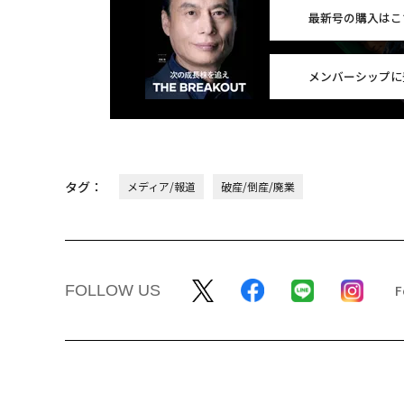
最新号の購入はこ
メンバーシップに
タグ：
メディア/報道
破産/倒産/廃業
FOLLOW US