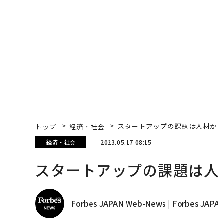
─アサインの長期伴走型
災害への無力感を乗り
支援とは
え見つけた、防災一筋2
年の答え
トップ
経済・社会
スタートアップの課題は人材か
経済・社会
2023.05.17 08:15
スタートアップの課題は
Forbes JAPAN Web-News | Forbes J