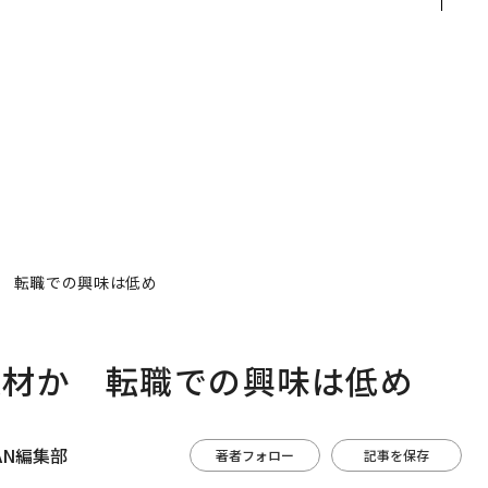
越
手にした「次なる武器」
Spot Japanが語る「Gr
0
ow Better」な組織のつ
くり方
 転職での興味は低め
人材か 転職での興味は低め
APAN編集部
著者フォロー
記事を保存