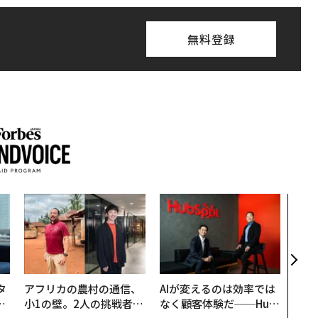
無料登録
伝統
義す
が挑
来
タ
アフリカの農村の通信、
AIが変えるのは効率では
。
小1の壁。2人の挑戦者が
なく顧客体験だ──Hub