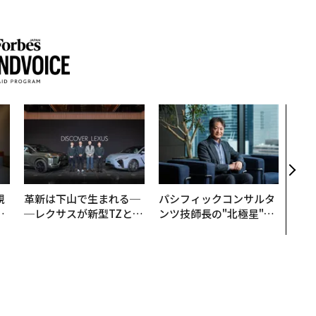
“泊
パシ
本の
編）
規
革新は下山で生まれる─
パシフィックコンサルタ
実
─レクサスが新型TZとE
ンツ技師長の"北極星"。
動
Sに込めた「DISCOVE
災害への無力感を乗り越
モ
R」の哲学
え見つけた、防災一筋20
年の答え