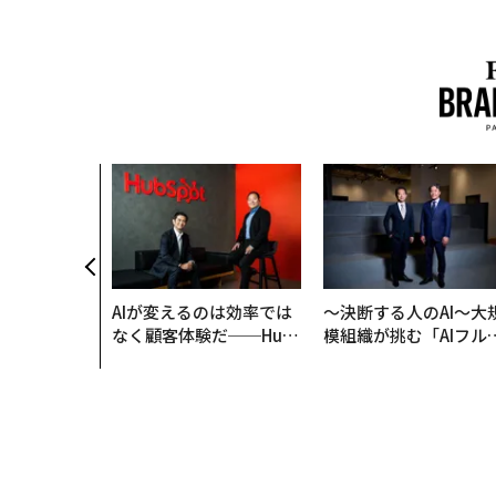
AIが変えるのは効率では
〜決断する人のAI〜大
なく顧客体験だ──Hub
模組織が挑む「AIフル
Spot Japanが語る「Gr
装」“使う”企業から“
ow Better」な組織のつ
く”企業へ【NTTドコ
くり方
ビジネス×PwC】