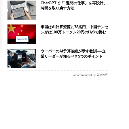
ChatGPTで「1週間の仕事」を再設計、
時間を取り戻す方法
米国はAI計算資源に78兆円、中国テンセ
ンがは100万トークン20円のHy3で挑む
ウーバーのAI予算破綻が示す教訓──企
業リーダーが知るべき5つのポイント
Recommended by