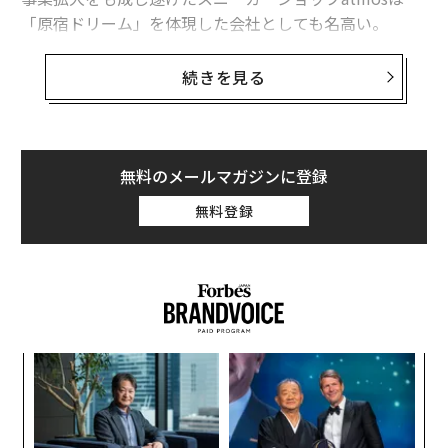
「原宿ドリーム」を体現した会社としても名高い。
そんなatmosの創業者、本明秀文氏の起業家として、そ
続きを見る
して投資家としての顔を独占取材した。
はじまりは道端で3000円の靴が1万5千円で売れ
たこと
無料のメールマガジンに登録
留学時代、見知らぬ通行人に自らが履いていたフランス
無料登録
製のアディダスの靴を「売ってくれ」と話しかけられた
ことが靴屋を始めるきっかけだったという。
当時の世の中のローファーブームに逆らって、スニーカ
ーを売り始めた本明氏への周囲の風当たりは強かった
が、それでも地道に商売を続け、スモールビジネス型で
目
大衆認知度を高めつつ、年々売り上げを伸ばし続けた。
の
ン
〈7
ャ