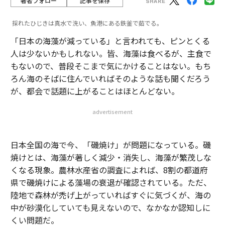
著者フォロー
記事を保存
採れたひじきは真水で洗い、魚港にある鉄釜で茹でる。
「日本の海藻が減っている」と言われても、ピンとくる
人は少ないかもしれない。皆、海藻は食べるが、主食で
もないので、普段そこまで気にかけることはない。もち
ろん海のそばに住んでいればそのような話も聞くだろう
が、都会で話題に上がることはほとんどない。
advertisement
日本全国の海で今、「磯焼け」が問題になっている。磯
焼けとは、海藻が著しく減少・消失し、海藻が繁茂しな
くなる現象。農林水産省の調査によれば、8割の都道府
県で磯焼けによる藻場の衰退が確認されている。ただ、
陸地で森林が禿げ上がっていればすぐに気づくが、海の
中が砂漠化していても見えないので、なかなか認知しに
くい問題だ。