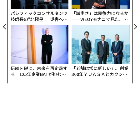
ト
リア
パシフィックコンサルタンツ
「誠実さ」は競争力になるか
UM
技師長の"北極星"。災害への
──WEOYモナコで見た、く
無力感を乗り越え見つけた、
ら寿司の経営哲学
防災一筋20年の答え
伝統を礎に、未来を再定義す
「老舗は常に新しい」。創業
る 125年企業BATが挑むス
360年ＹＵＡＳＡとカクシン
atmos創業期のお写真
モークレスな未来
CEO田尻望が語る、AIを超え
る人の価値
そうして20年数年間も靴（スニーカー）の商売を続けた
本明氏は、自分以外にこれほど長く靴屋をやった人間は
周囲にいないとした上で、自分が選んだ靴を売ることの
楽しさについても語り、取材当日に履いていたhokaの厚
底スニーカーを指差した。
「ニューヨークで出会ったhokaの靴を最初に日本に持っ