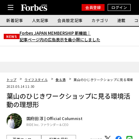
会員登録
ログイン
新着記事
人気記事
会員限定記事
カテゴリ
連載
コ
Forbes JAPAN MEMBERSHIP 新機能｜
NEWS
記事ページ内の広告表示を最小限にしました
トップ
ライフスタイル
食＆酒
葉山のひじきワークショップに見る環境活
2023.05.14 11:30
葉山のひじきワークショップに見る環境活
動の理想形
国府田 淳 | Official Columnist
RIDE Inc. ファウンダー＆CEO