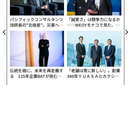
ャ
ト
リア
パシフィックコンサルタンツ
「誠実さ」は競争力になるか
UM
技師長の"北極星"。災害への
──WEOYモナコで見た、く
無力感を乗り越え見つけた、
ら寿司の経営哲学
防災一筋20年の答え
伝統を礎に、未来を再定義す
「老舗は常に新しい」。創業
る 125年企業BATが挑むス
360年ＹＵＡＳＡとカクシン
モークレスな未来
CEO田尻望が語る、AIを超え
る人の価値