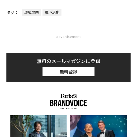
タグ：
環境問題
環境活動
advertisement
無料のメールマガジンに登録
無料登録
目
の
ン
〈7