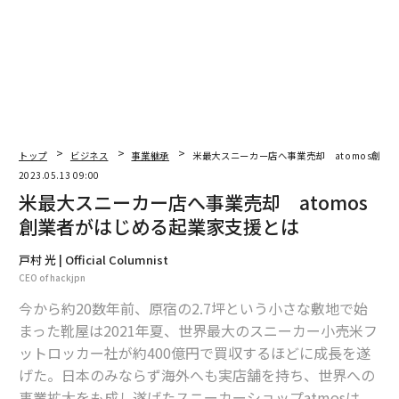
トップ
ビジネス
事業継承
米最大スニーカー店へ事業売却 atomos創業
2023.05.13 09:00
米最大スニーカー店へ事業売却 atomos
創業者がはじめる起業家支援とは
戸村 光 | Official Columnist
CEO of hackjpn
今から約20数年前、原宿の2.7坪という小さな敷地で始
まった靴屋は2021年夏、世界最大のスニーカー小売米フ
ットロッカー社が約400億円で買収するほどに成長を遂
げた。日本のみならず海外へも実店舗を持ち、世界への
事業拡大をも成し遂げたスニーカーショップatmosは