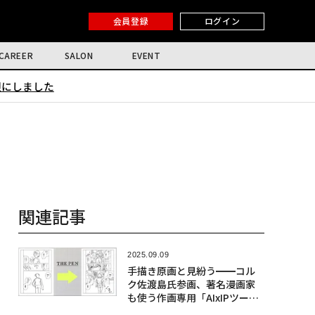
会員登録
ログイン
CAREER
SALON
EVENT
限にしました
関連記事
2025.09.09
手描き原画と見紛う━━コル
ク佐渡島氏参画、著名漫画家
も使う作画専用「AIxIPツー
ル」