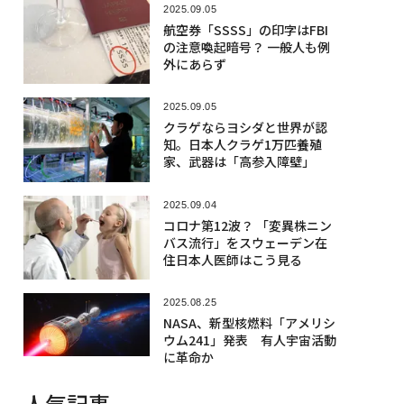
2025.09.05
航空券「SSSS」の印字はFBI
の注意喚起暗号？ 一般人も例
外にあらず
2025.09.05
クラゲならヨシダと世界が認
知。日本人クラゲ1万匹養殖
家、武器は「高参入障壁」
2025.09.04
コロナ第12波？ 「変異株ニン
バス流行」をスウェーデン在
住日本人医師はこう見る
2025.08.25
NASA、新型核燃料「アメリシ
ウム241」発表 有人宇宙活動
に革命か
人気記事