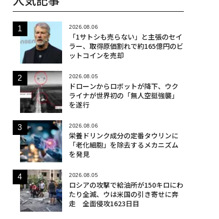
2026.08.06
「1サトシも売らない」と主張のセイ
ラー、取得原価割れで約165億円のビ
ットコインを売却
2026.08.05
ドローンからロボットが降下、ウク
ライナが世界初の「無人空挺強襲」
を遂行
2026.08.06
栄養ドリンク成分の定番タウリンに
「老化細胞」を除去するメカニズム
を発見
2026.08.05
ロシアの攻撃で給油所が150キロにわ
たり全滅、ウは米国の引き寄せに奔
走 全面侵攻1623日目