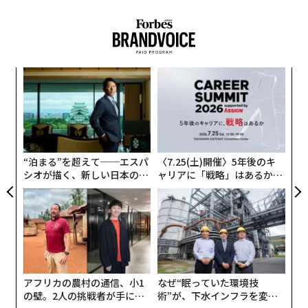
パ
技
無
「
防
左右
T
日
“泊まる”を超えて──エスパ
〈7.25(土)開催〉5年後のキ
シオが描く、新しい日本のラ
ャリアに「戦略」はあるか。
グジュアリー（前編）
トップエグゼクティブのキャ
リアに触れる1日│CAREER S
UMMIT 2026
アフリカの農村の通信、小1
なぜ“眠っていた環境技
の壁。2人の挑戦者が手にし
術”が、下水インフラを変え