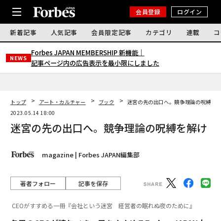
会員登録
ログイン
新着記事
人気記事
会員限定記事
カテゴリ
連載
コ
Forbes JAPAN MEMBERSHIP 新機能｜
NEWS
記事ページ内の広告表示を最小限にしました
トップ
アート・カルチャー
ブック
迷宮の先の出口へ。競争理論の呪縛を
2023.05.14 18:00
迷宮の先の出口へ。競争理論の呪縛を解け
magazine | Forbes JAPAN編集部
著者フォロー
記事を保存
CEOがすすめる一冊『会社という迷宮 経営者の眠れぬ夜のために』