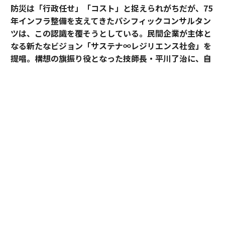
防災は「行政任せ」「コスト」と捉えられがちだが、75
年インフラ整備を支えてきたパシフィックコンサルタン
ツは、この認識を覆そうとしている。民間企業が主体と
なる新たなビジョン「サステナ∞レジリエンス社会」を
提唱。構想の旗振り役となった技師長・平川了治に、自
身の思いと共に、ビジョンの要諦を聞いた。
「防災は、企業にとって自分ごとになりきれずにい
る」。防災一筋20年、パシフィックコンサルタンツ技師
長・平川了治はこう切り出す。それは企業が防災に対し
て実効性と事業性その両方を見出せてこなかったから
だ、というのが平川の見立てだ。
BCP（事業継続計画）を整えていても、それは「もしも
の備え」という有事限定の発想にとどまり、平時の事業
戦略とは切り離されて語られがちだった。有事のみの防
災は、いざという時に機能しないことが多く実効性に問