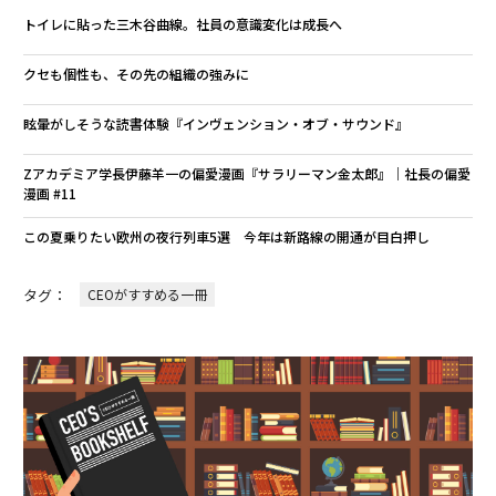
トイレに貼った三木谷曲線。社員の意識変化は成長へ
クセも個性も、その先の組織の強みに
眩暈がしそうな読書体験『インヴェンション・オブ・サウンド』
Zアカデミア学長伊藤羊一の偏愛漫画『サラリーマン金太郎』｜社長の偏愛
漫画 #11
この夏乗りたい欧州の夜行列車5選 今年は新路線の開通が目白押し
タグ：
CEOがすすめる一冊