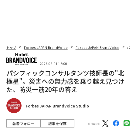
た「次なる武器」
たのか──産総研×月島JFE
アクアソリューションの10年
トップ
Forbes JAPAN BrandVoice
Forbes JAPAN BrandVoice
パシ
2026.08.04 16:00
パシフィックコンサルタンツ技師長の"北
極星"。災害への無力感を乗り越え見つけ
た、防災一筋20年の答え
Forbes JAPAN BrandVoice Studio
著者フォロー
記事を保存