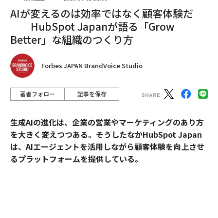
AIが変えるのは効率ではなく顧客体験だ
──HubSpot Japanが語る「Grow
Better」な組織のつくり方
Forbes JAPAN BrandVoice Studio
著者フォロー
記事を保存
翻訳＝高橋信夫
生成AIの進化は、企業の営業やマーケティングのあり方
を大きく変えつつある。そうしたなかHubSpot Japan
は、AIエージェントを活用しながら顧客体験を向上させ
2026年9月号発売中
るプラットフォームを提供している。
外資・日系・スタートアップを横断して採用支援を手掛
最新号の購入はこちらから
けるエンワールド・ジャパン代表取締役社長・山本裕介
氏が、HubSpot Japanカントリーマネージャーの伊佐
メンバーシップに登録する