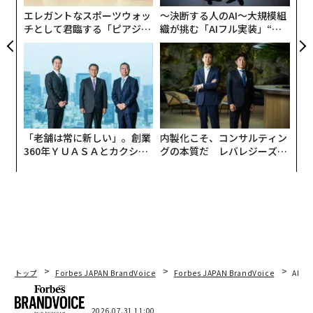
には、米国、グリーンランド、スカンジナビア北部、英
エレガントなスポーツウォッ
〜決断する人のAI〜大規模組
国北部などに居る必要がある。
チとして君臨する「ピアジ
織が挑む「AIフル実装」“使
ェ」ポロの魅力
う”企業から“動く”企業へ【N
TTドコモビジネス×PwC】
「老舗は常に新しい」。創業
内製化こそ、コンサルティン
360年ＹＵＡＳＡとカクシン
グの本質だ レバレジーズが
CEO田尻望が語る、AIを超え
実践する、次世代ファームの
る人の価値
全貌
トップ
Forbes JAPAN BrandVoice
Forbes JAPAN BrandVoice
AIが
2026.07.31 11:00