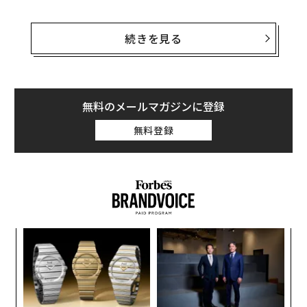
たとえあなたがいる場所が、食（月などが惑星を隠すこ
とを「掩蔽」とも呼ぶ）の経路に入っていなくても、三
続きを見る
日月と木星の超接近を見ることができる。それ自体も目
を奪われる光景だ（訳注：日本では17日22時09分に月が
木星に最接近）。
無料のメールマガジンに登録
木星が月に隠される皆既木星食を見るために必要なこと
無料登録
を以下に述べる。
木星はいつ食になるのか？
2023年5月17日水曜日（米国時間）の日の出前、木星は
三日月に隠される。
In-The-Sky.org
による。ウェブサイ
トで住んでいる場所を選ぶと、木星が消えてまた出現す
キ
伝
る正確なタイミングを教えてくれる。
か。
る
キャ
モ
木星食を見ることができるのは誰？
“
R S
オ
木星が月に隠され、再び現れるイベント全体を見るため
ジ