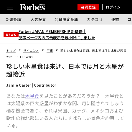
会員登録
ログイン
新着記事
人気記事
会員限定記事
カテゴリ
連載
コ
Forbes JAPAN MEMBERSHIP 新機能｜
NEWS
記事ページ内の広告表示を最小限にしました
トップ
サイエンス
宇宙
珍しい木星食は来週、日本では月と木星が超接近
2023.05.11 14:00
珍しい木星食は来週、日本では月と木星が
超接近
Jamie Carter | Contributor
あなたは
木星食
を見たことがあるだろうか？ 木星食と
は太陽系の巨大惑星がわずかな間、月に隠されてしまう
稀な機会であり、それは米国、カナダ、メキシコおよび
欧州の極北部にいる人たちにすばらしい景色を約束して
いる。