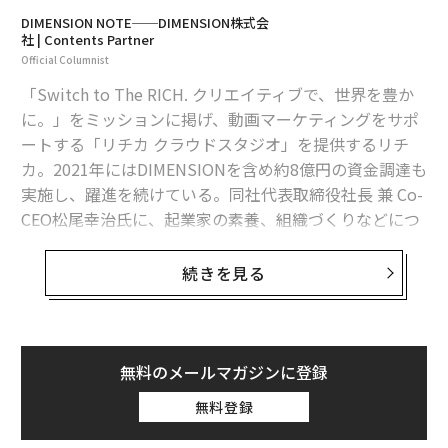
DIMENSION NOTE──DIMENSION株式会
社 | Contents Partner
Official Columnist
「Switch to The RICH. クリエイティブで、世界を豊か
に。」をミッションに掲げ、動画マーケティングをサポ
ートする「リチカ クラウドスタジオ」を提供するリチ
カ。2021年にはDIMENSIONを含め約8億円の資金調達も
実施し、躍進を続けている。同社代表取締役社長 兼 Co-
CEO松尾幸治氏に、起業家の素養、組織づくりなどにつ
いてDIMENSIONビジネスプロデューサーの下平将人が
聞いた。（全3話中1話）
続きを見る
──松尾さんにとって起業家に重要な素養を3つ挙げる
としたら何でしょうか。
無料のメールマガジンに登録
無料登録
1つめは「ワクワクする力」、2つめは「やってみる
力」、3つめは「やり続ける力」。言い換えるならば