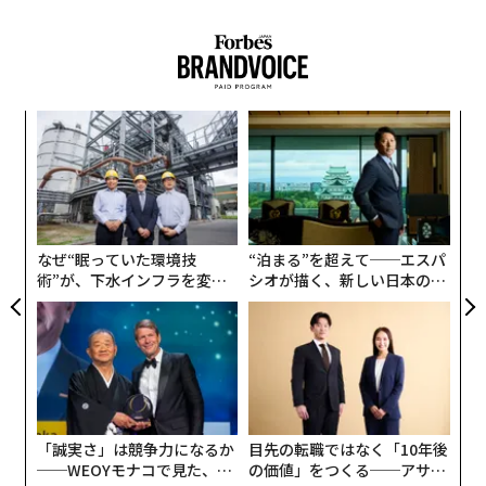
「好奇心・行動力・継続力」です。
起業家は本当に「ゼロイチ」をする人です。
そもそも、お客様のニーズや新しい課題など、色々なも
〈7
ャ
のに「好奇心」が無いとなかなかゼロから何かを生み出
ト
すことはできません。
〜
リア
織
UM
う
「これってもっとこういう風になったらいいのに」「こ
T
ういう体験っていいな」と常日頃「ワクワクする」こと
なぜ“眠っていた環境技
“泊まる”を超えて──エスパ
術”が、下水インフラを変え
シオが描く、新しい日本のラ
ができているか。これが起業家のベースなのかなと思い
たのか──産総研×月島JFE
グジュアリー（前編）
ます。
アクアソリューションの10年
──昔から「好奇心」が強かったのでしょうか。
好奇心は強かったですね。むしろ困っているものや課題
をくれ！ と言うくらい（笑）。
「誠実さ」は競争力になるか
目先の転職ではなく「10年後
──WEOYモナコで見た、く
の価値」をつくる──アサイ