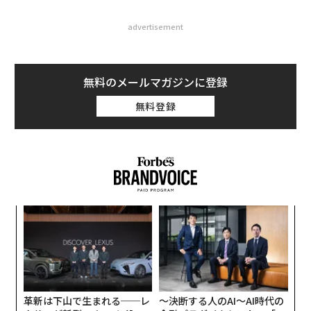
advertisement
無料のメールマガジンに登録
無料登録
パ
技
無
伝
防
る
モ
革新は下山で生まれる──レ
〜決断する人のAI〜AI時代の