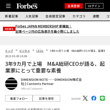
会員登録
ログイン
新着記事
人気記事
会員限定記事
カテゴリ
連載
コ
Forbes JAPAN MEMBERSHIP 新機能｜
NEWS
記事ページ内の広告表示を最小限にしました
トップ
ビジネス
CEOs
3年9カ月で上場 M&A総研CEOが語る、起業家
2023.05.09 10:00
3年9カ月で上場 M&A総研CEOが語る、起
業家にとって重要な素養
DIMENSION NOTE──DIMENSION株式会
社 | Contents Partner
Official Columnist
著者フォロー
記事を保存
M&A総合研究所 代表取締役CEO佐上峻作