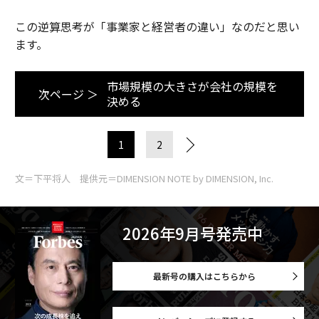
この逆算思考が「事業家と経営者の違い」なのだと思い
ます。
市場規模の大きさが会社の規模を
次ページ ＞
決める
1
2
文＝下平将人 提供元＝DIMENSION NOTE by DIMENSION, Inc.
2026年9月号発売中
最新号の購入はこちらから