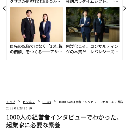
クサスが新型TZとESに込め
金融パラダイムシフト、「超
た「DISCOVER」の哲学
個別化」の核心 【MUFG×ウ
ェルスナビ×PwC】
目先の転職ではなく「10年後
内製化こそ、コンサルティン
の価値」をつくる──アサイ
グの本質だ レバレジーズが
ンの長期伴走型支援とは
実践する、次世代ファームの
全貌
トップ
ビジネス
CEOs
1000人の経営者インタビューでわかった、起業家
2023.03.28 16:30
1000人の経営者インタビューでわかった、
起業家に必要な素養