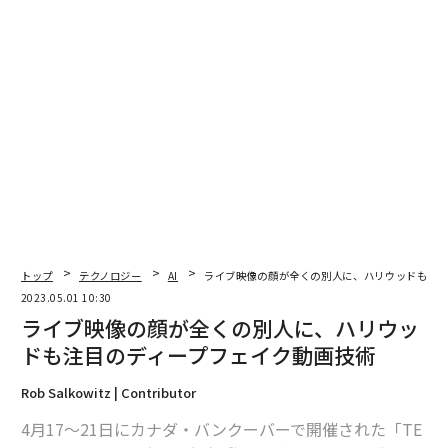
トップ
テクノロジー
AI
ライブ映像の顔が全くの別人に、ハリウッドも注目
2023.05.01 10:30
ライブ映像の顔が全くの別人に、ハリウッ
編集＝上田裕資
ドも注目のディープフェイク動画技術
Rob Salkowitz | Contributor
2026年9月号発売中
4月17～21日にカナダ・バンクーバーで開催された「TE