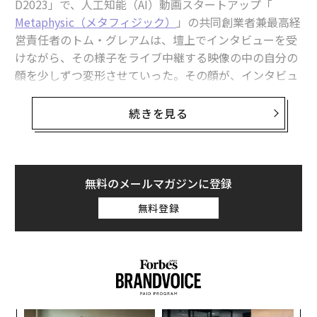
D2023」で、人工知能（AI）動画スタートアップ「
Metaphysic（メタフィジック）
」の共同創業者兼最高経
最新号の購入はこちらから
営責任者のトム・グレアムは、壇上でインタビューを受
けながら、その様子をライブ中継する映像の中の自分の
メンバーシップに登録する
顔を少しずつ変形させていった。その顔が、インタビュ
アーを務めるTEDディレクターのクリス・アンダーソン
のものにすっかり変わると、会場中が息をのんだ。聴衆
続きを見る
は、技術の妙に感銘を受けたのと同じくらい、この技術
の持つ意味に警戒感を抱いた。
関連記事
メタフィジックは、ソーシャルメディアで拡散されセン
無料のメールマガジンに登録
AIは過去のものに、脳細胞を利用する「オルガノイド知能」登場の日は近
セーショナルを巻き起こした動画「
い
無料登録
DeepTomCruise（ディープ・トム・クルーズ）
」の制作
AIで強化される職場の未来、識者が予測する3つのシナリオ
に使われたディープフェイク映像技術を、エンターテイ
ンメント業界向けVFXソリューションとして商品化して
ジェネレーティブアート第一人者が語る テクノロジー、ビジネス、アー
いる。これはジェネレーティブAI（生成AI）を使用して
ト
次々と開発されている新しいツールの1つで、ライブパ
生成AIはすでにビジネスに好影響を与えている、研究結果
フォーマンスを模倣したり実際の写真とシームレスに融