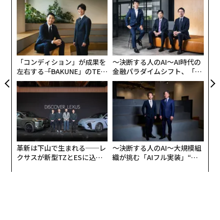
ンツ
〈7
合できたりするほどリアルに写実的な画像やモーション
英HMVのロンドン旗艦店が復活へ 店舗改革で経営再建
への
ャ
ビデオを作成する技術だ。公開オーディション番組『ア
た、
ト
「
メリカズ・ゴット・タレント』で初公開されたこの技術
リア
タグ：
AI / 人工知能
音楽
著作権
─
UM
は、グレアムによると、2024年公開予定のロバート・ゼ
ら
メキス監督の新作『Here』で長編映画として
「コンディション」が成果を
〜決断する人のAI〜AI時代の
初めて大々的に使用され
、主演のトム・ハンクスとロビ
左右する――「BAKUNE」のTEN
金融パラダイムシフト、「超
advertisement
ン・ライトの容姿を若返らせるという。
TIALが支える「挑戦者の明
個別化」の核心 【MUFG×ウ
日」
ェルスナビ×PwC】
AIを使って俳優の容姿を若返らせ、説得力のあるデジタ
ルパフォーマンスを実現するという特定の用途は、特殊
効果業界に混乱をもたらす可能性はあるものの、続々と
登場するディープフェイクの利用方法の中では比較的無
革新は下山で生まれる──レ
〜決断する人のAI〜大規模組
害な部類に属する。しかし、一般的にディープフェイク
クサスが新型TZとESに込め
織が挑む「AIフル実装」“使
を見た人がまず考えるのは、生き生きとした本人そっく
た「DISCOVER」の哲学
う”企業から“動く”企業へ【N
りの政治家の偽情報や、合意に基づかないポルノなど、
TTドコモビジネス×PwC】
より邪悪なシナリオだ。メタフィジックの技術は、パン
ドラの箱を開けるものなのだろうか？