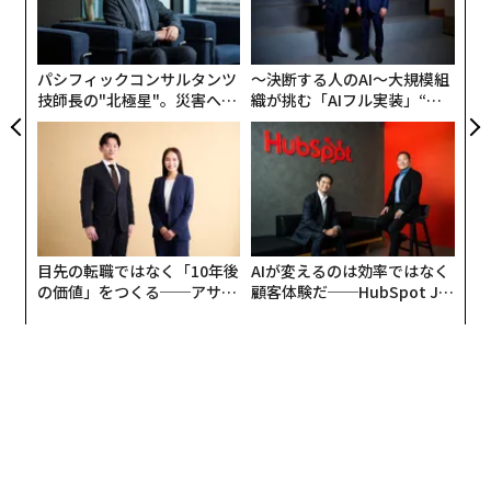
由
ア
左右
ーが、ドレイクとザ・ウィークエンドを声をフィーチャ
T
ーしたオリジナル曲『Heart on my Sleeve』をAIで作成
日
し、SpotifyやApple Musicなどのプラットフォームで一
パシフィックコンサルタンツ
〜決断する人のAI〜大規模組
技師長の"北極星"。災害への
織が挑む「AIフル実装」“使
時的に入手可能になったが、これらのアーティストの楽
無力感を乗り越え見つけた、
う”企業から“動く”企業へ【N
曲を管理するユニバーサルミュージックグループ （UM
防災一筋20年の答え
TTドコモビジネス×PwC】
G）からの訴えによって削除された。
目先の転職ではなく「10年後
AIが変えるのは効率ではなく
の価値」をつくる──アサイ
顧客体験だ──HubSpot Ja
ンの長期伴走型支援とは
panが語る「Grow Better」
な組織のつくり方