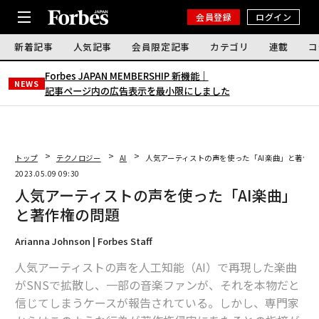
会員登録
ログイン
新着記事
人気記事
会員限定記事
カテゴリ
連載
コ
Forbes JAPAN MEMBERSHIP 新機能｜
NEWS
記事ページ内の広告表示を最小限にしました
トップ
テクノロジー
AI
人気アーティストの声を使った「AI楽曲」と著作権
2023.05.09 09:30
人気アーティストの声を使った「AI楽曲」
と著作権の問題
Arianna Johnson | Forbes Staff
人気アーティストの声を人工知能（AI）で再現した楽曲
がSNSで拡散し、一部の音楽ファンが、それを本物だと
信じてしまうケースが報告されている。しかし、専門家