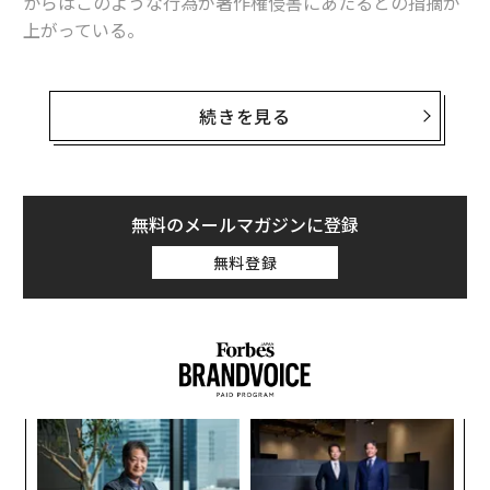
からはこのような行為が著作権侵害にあたるとの指摘が
上がっている。
AIで再現したドレイクとケンドリック・ラマー、カニ
エ・ウェストの3人の声が人気アニメの主題歌『不可思
続きを見る
議のカルテ』を歌うTikTokの動画は、250万件以上のい
いねを集めており、コメント欄には「これが世間で語ら
れないAIの利点だ」と書き込まれている。
無料のメールマガジンに登録
無料登録
@jeredsucks
drake, kendrick, and ye sing fukashi
gi no carte,, should i finish the whole song ?
#drake
#kendricklamar
#kanyewest
#ai
#aivoice
#fukashiginocarte
#drakeai
#kanyeai
#kendrickai
#katarenainemurenaitoroimerai
#anime
♬ original sound - jered
ナ併
な
k」
術
ック
た
また、先月は@ghostwriter と名乗る匿名のクリエイタ
「