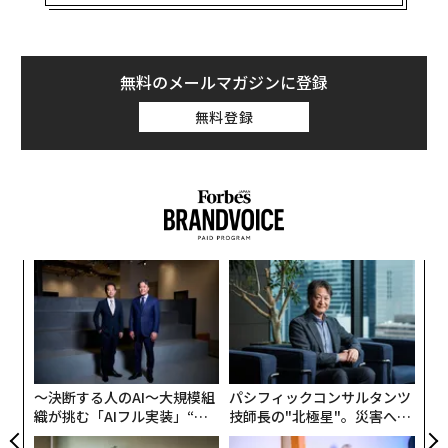
アスパルテームは「ダイエット・コーク」や「ダイエッ
ト・ペプシ」などの低カロリー飲料や、シュガーレスの
ガムなどさまざまな食品に使われている（いずれも現
在、日本未発売）。カロリーは含まれるが、砂糖よりも
無料のメールマガジンに登録
200倍ほど甘いため使用量は少なくて済む。
無料登録
ロイター通信によると、WHO傘下の国際がん研究機関
（IARC）は7月14日にアスパルテームを「ヒトに対する
発がん性をもつ可能性がある」物質のグループに含める
ことを決めた。関係者らの話としている。ヒトが安全に
摂取できる量に関しては今回の判断では考慮されなかっ
“
たが、WHOと国連食糧農業機関（FAO）の合同食品添加
シ
物専門家会議（JECFA）が別の報告書で判断を示す予定
グ
ア
だという。
の
た
危険性示す研究結果
〜決断する人のAI〜大規模組
パシフィックコンサルタンツ
アスパルテームについて、JECFAは1981年、1日の許容
織が挑む「AIフル実装」“使
技師長の"北極星"。災害への
摂取量（ADI）以内の使用は安全との見解を示してい
う”企業から“動く”企業へ【N
無力感を乗り越え見つけた、