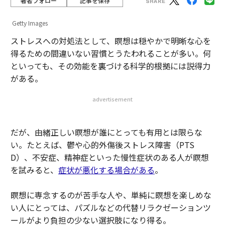
著者フォロー
記事を保存
Getty Images
ストレスへの対処法として、瞑想は穏やかで明晰な心を
得るための間違いない習慣とうたわれることが多い。何
といっても、その効能を裏づける科学的根拠には説得力
がある。
advertisement
だが、由緒正しい瞑想が誰にとっても有用とは限らな
い。たとえば、鬱や心的外傷後ストレス障害（PTS
D）、不安症、精神症といった慢性症状のある人が瞑想
を試みると、
症状が悪化する場合がある
。
瞑想に専念するのが苦手な人や、単純に瞑想を楽しめな
い人にとっては、パズルなどの代替リラクゼーションツ
ールがより負担の少ない選択肢になり得る。