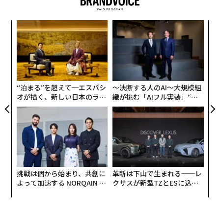
「
3
C
な
る
術
た
ア
“泊まる”を超えて─エスパシ
〜決断する人のAI〜大規模組
オが描く、新しい日本のラグ
織が挑む「AIフル実装」“使
ジュアリー（中編）
う”企業から“動く”企業へ【N
TTドコモビジネス×PwC】
挑戦は個から始まり、共創に
革新は下山で生まれる──レ
よって加速する NORQAIN JA
クサスが新型TZとESに込め
PAN 特別座談会
た「DISCOVER」の哲学