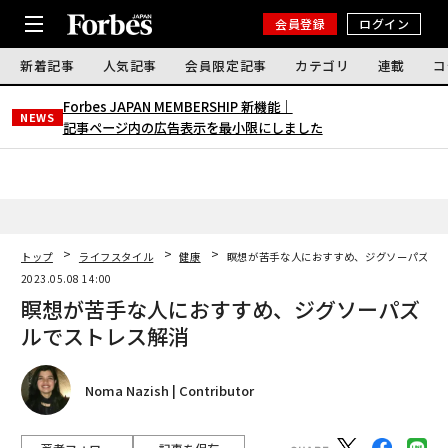
会員登録
ログイン
新着記事
人気記事
会員限定記事
カテゴリ
連載
コ
Forbes JAPAN MEMBERSHIP 新機能｜
NEWS
記事ページ内の広告表示を最小限にしました
トップ
ライフスタイル
健康
瞑想が苦手な人におすすめ、ジグソーパズル
2023.05.08 14:00
瞑想が苦手な人におすすめ、ジグソーパズ
ルでストレス解消
Noma Nazish | Contributor