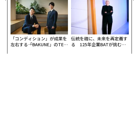
TTドコモビジネス×PwC】
防災一筋20年の答え
た。米食品医薬品局（FDA）はそれに先立つ1974年に卓
上甘味料や一部食品の添加物としての使用を
認可
し、19
96年には一般甘味料として承認している。
「コンディション」が成果を
伝統を礎に、未来を再定義す
左右する――「BAKUNE」のTEN
る 125年企業BATが挑むス
TIALが支える「挑戦者の明
モークレスな未来
日」