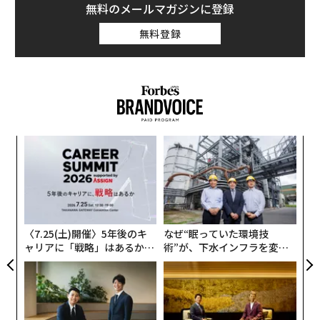
無料のメールマガジンに登録
無料登録
“
シ
グ
目
の
ン
〈7.25(土)開催〉5年後のキ
なぜ“眠っていた環境技
ャリアに「戦略」はあるか。
術”が、下水インフラを変え
トップエグゼクティブのキャ
たのか──産総研×月島JFE
リアに触れる1日│CAREER S
アクアソリューションの10年
UMMIT 2026