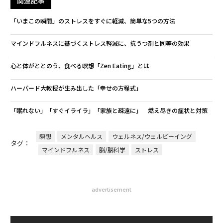
関連記事
「いまこの瞬間」のストレスをすぐに軽減、簡単な5つの方法
マインドフルネスに基づくストレス軽減に、抗うつ剤と同等の効果
心と体がととのう、食べる瞑想「Zen Eating」とは
ハーバード大教授が生み出した「幸せの方程式」
「眠れない」「すぐイライラ」「家族と疎遠に」 燃え尽きの症状と対策
瞑想
メンタルヘルス
ウェルネス/ウェルビーイング
タグ：
マインドフルネス
脳/脳科学
ストレス
advertisement