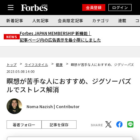
会員登録
ログイン
新着記事
人気記事
会員限定記事
カテゴリ
連載
コ
Forbes JAPAN MEMBERSHIP 新機能｜
NEWS
記事ページ内の広告表示を最小限にしました
トップ
ライフスタイル
健康
瞑想が苦手な人におすすめ、ジグソーパズル
2023.05.08 14:00
瞑想が苦手な人におすすめ、ジグソーパズ
ルでストレス解消
Noma Nazish | Contributor
著者フォロー
記事を保存