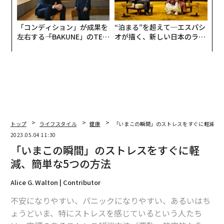
「コンディション」が成果を
“泊まる”を超えて─エスパシ
左右する――「BAKUNE」のTEN
オが描く、新しい日本のラグ
TIALが支える「挑戦者の明
ジュアリー（中編）
日」
トップ
ライフスタイル
健康
「いまこの瞬間」のストレスをすぐに軽減、簡
2023.05.04 11:30
「いまこの瞬間」のストレスをすぐに軽
減、簡単な5つの方法
Alice G. Walton | Contributor
不安になりやすい、パニックになりやすい、あるいはち
ょうどいま、特にストレスを感じているという人たち