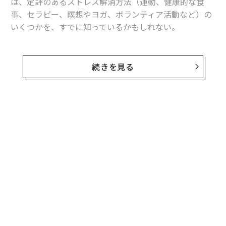
は、定評のあるストレス解消方法（運動、健康的な食
事、セラピー、瞑想やヨガ、ボランティア活動など）の
いくつかを、すでに知っているかもしれない。
これらはすべて、長期的にストレスをコントロールして
いくための優れた方法であることが、過去の多くの研究
続きを見る
によって、明らかにされているものだ。だが「たったい
ま」感じているストレスをいま何とかしたいというとき
には、何か別の、より簡単にできる方法が必要かもしれ
ない。
無料のメールマガジンに登録
無料登録
以下、ストレス反応を抑え、心を落ち着かせるための方
法のうち、研究によって効果が裏づけられている5つを
ご紹介する。
・入浴する、シャワーを浴びる
意外に思えるかもしれないが、シャワーを浴びることに
“
はストレス反応を抑制する効果がある。温水でも冷水で
シ