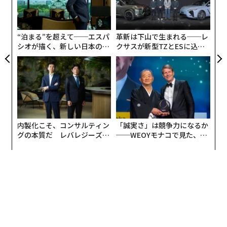
していない」と決済専門のCrone Consulting（クーロ
織
ン・コンサルティング）の創業者でCEOのリチャード・
う
クーロンはいう。「譲渡性預金（CD）やマネー・マーケ
T
“泊まる”を超えて──エスパ
革新は下山で生まれる──レ
ット・ファンド（MMF）、そしてアップルのようなフィ
シオが描く、新しい日本のラ
クサスが新型TZとESに込め
ンテックへの資金の流出が起きている」と指摘する。
グジュアリー（前編）
た「DISCOVER」の哲学
内製化こそ、コンサルティン
「誠実さ」は競争力になるか
グの本質だ レバレジーズが
──WEOYモナコで見た、く
実践する、次世代ファームの
ら寿司の経営哲学
全貌