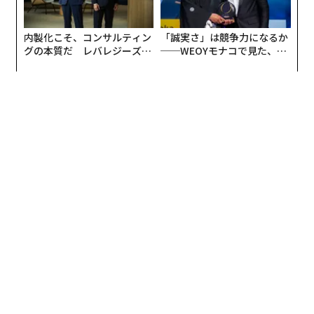
内製化こそ、コンサルティン
「誠実さ」は競争力になるか
グの本質だ レバレジーズが
──WEOYモナコで見た、く
実践する、次世代ファームの
ら寿司の経営哲学
全貌
翻訳＝北綾子／S.K.Y.パブリッシング 編集＝石井節子