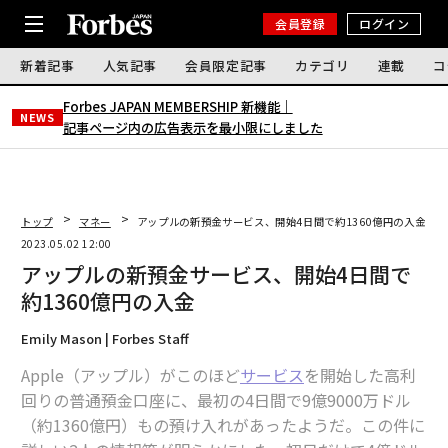
会員登録
ログイン
新着記事
人気記事
会員限定記事
カテゴリ
連載
コ
Forbes JAPAN MEMBERSHIP 新機能｜
NEWS
記事ページ内の広告表示を最小限にしました
トップ
マネー
アップルの新預金サービス、開始4日間で約1360億円の入金
2023.05.02 12:00
アップルの新預金サービス、開始4日間で
約1360億円の入金
Emily Mason | Forbes Staff
Apple（アップル）がこのほど
サービス
を開始した高利
回りの普通預金口座に、最初の4日間で9億9000万ドル
（約1360億円）もの預け入れがあったようだ。この件に