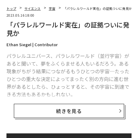
トップ
サイエンス
宇宙
「パラレルワールド実在」の証拠ついに発見か
2023.05.16 18:00
「パラレルワールド実在」の証拠ついに発
見か
Ethan Siegel | Contributor
パラレルユニバース、パラレルワールド（並行宇宙）が
あると聞いて、夢をふくらませる人もいるだろう。ある
現象がちがう結果につながるもうひとつの宇宙─たった
ひとつの重大な決定によってまったく別の方向に進む世
界があるとしたら、ひょっとすると、その宇宙に到達で
きる方法もあるかもしれない。
粒子や場だけでなく、人間さえもこちらの宇宙からあち
続きを見る
らの宇宙へと移動させることができ、今よりもずっとよ
い別の宇宙で暮らせるようになるかもしれない。こうし
た考えは理論物理学の世界でも定着しており、量子力学