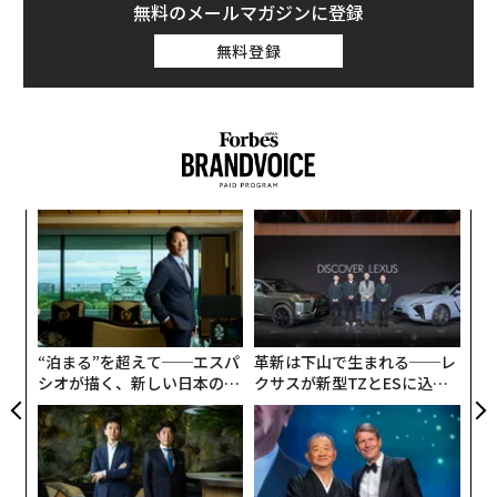
の成果やマルチバースの概念などさまざまな可能性が指
無料のメールマガジンに登録
摘されている。
無料登録
とはいえ、これらの世界は観測と測定が可能な現実とど
んな関わりがあるのか？ 最近、パラレルユニバースが
実在する証拠が発見されたという話を聞いたが、ジョー
ダン・コルビー・コックスはその意義についてこう問い
かける。
なく
“
Ja
オ
er」
ジ
〜
織
う
T
“泊まる”を超えて──エスパ
革新は下山で生まれる──レ
シオが描く、新しい日本のラ
クサスが新型TZとESに込め
グジュアリー（前編）
た「DISCOVER」の哲学