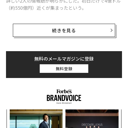
詳しい2人の情報筋が明らかにした。初日だけで4億ドル
（約550億円）近くが集まったという。
銀行口座の平均的な利回りは0.5％以下とあって、アップ
ルの口座の年利4.15％という目を引く魅力的なリターン
続きを見る
とiPhoneの普及が口座開設ラッシュの主な要因のよう
だ。情報筋の1人によると、サービスを開始した週にお
よそ24万の口座が開設された。アップルの預金口座は米
金融大手ゴールドマン・サックスのバンクUSAとの提携
無料のメールマガジンに登録
により提供されている。ゴールドマンの個人消費者向け
無料登録
ブランド「Marcus（マーカス）」の高利回りの普通預金
口座は年利3.90％で、アップルのものよりも明らかに低
い。アップルとゴールドマンは預け入れ額と開設された
口座の数についてコメントを却下した。
「銀行は米連邦準備制度委員会（FRB）の利上げにすば
なく
“
やく対応し、住宅ローンや自動車ローンの金利を上げた
Ja
オ
が、従来の預金や普通預金口座の利回りはほとんど上昇
er」
ジ
〜