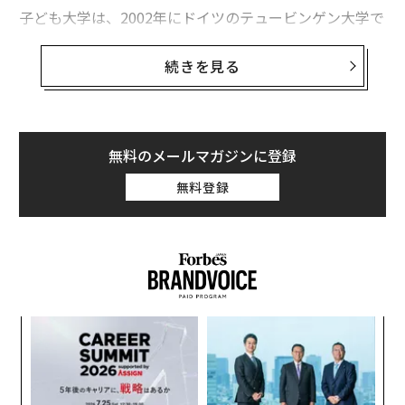
子ども大学は、2002年にドイツのテュービンゲン大学で
始まり、ヨーロッパ各国に広がりました。大学の講師や
各分野の専門家が、子どもたちにわかりやすい形で身の
続きを見る
回りの出来事や自然現象などに関する講義を行うという
ものです。日本では2008年に「子ども大学かわごえ」が
誕生し、その後は日本全国に広がりました。子ども大学
グローバルは2014年に「子ども大学水戸」としてスター
無料のメールマガジンに登録
トし、これまでに1万5000組の親子が参加しています。1
無料登録
0年目にあたる今年から応募対象を広げ、「子ども大学
グローバル」と改名しました。
〜
織
今年は、6月17日から来年の3月2日まで7回の講義が予定
う
されています。内容は、国立環境研究所の金森有子氏と
〜
T
金
エネルギーとの付き合い方を考える「けっきょく”エネ