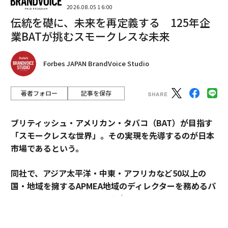
2026.08.05 16:00
伝統を礎に、未来を再定義する 125年企
業BATが挑むスモークレスな未来
「学校教育における教科学習の枠から飛び出した学びの
体験は、子どもたちの知的好奇心を刺激し、学ぶ楽しさ
Forbes JAPAN BrandVoice Studio
と共に、物事の本質を見抜く真の学びの力を育みます」
と子ども大学グローバルは話しています。いろいろなこ
著者フォロー
記事を保存
とに興味を持ち、知れば知るほど学びたくなる本当の学
習の楽しさを知れば、学校の勉強にも自然に身が入るよ
ブリティッシュ・アメリカン・タバコ（BAT）が目指す
うにもなり、世界が広がることでしょう。
「スモークレスな世界」。その実現を先導するのが日本
市場であるという。
「子ども大学グローバル」第10期応募要綱
同社で、アジア太平洋・中東・アフリカなど50以上の
対象学年：小学３年生〜中学３年生
国・地域を擁するAPMEA地域のディレクターを務めるパ
募集人数：200人（先着順）
スカル・ムルメステールに戦略を聞いた。
参加費用：1万円（税込）
入学金、授業料、スクリーングキット代として。保護