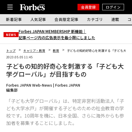
会員登録
ログイン
新着記事
人気記事
会員限定記事
カテゴリ
連載
コ
Forbes JAPAN MEMBERSHIP 新機能｜
NEWS
記事ページ内の広告表示を最小限にしました
トップ
キャリア・教育
教育
子どもの知的好奇心を刺激する「子ども大学
2023.05.05 11:45
子どもの知的好奇心を刺激する「子ども大
学グローバル」が目指すもの
Forbes JAPAN Web-News | Forbes JAPAN
編集部
「子ども大学グローバル」は、特定非営利活動法人「子
ども大学水戸」が開催する子どものための社会教育の学
校です。10周年を機に、日本全国、さらに海外からも参
加者を募集することにしました。