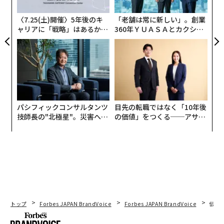
個
ルギー”はどうすればいいの？」や、カンボジアで学校
ェ
建設を行うNPO法人HEROの橋本博司氏と世界をよくす
〈7.25(土)開催〉5年後のキ
「老舗は常に新しい」。創業
ャリアに「戦略」はあるか。
360年ＹＵＡＳＡとカクシン
る方法を考える「さて、そろそろみんなで世界を変えよ
トップエグゼクティブのキャ
CEO田尻望が語る、AIを超え
うか」などとなっています。基本的にオンラインのライ
リアに触れる1日│CAREER S
る人の価値
ブ配信で講義が行われますが、会場（東京、つくば、水
UMMIT 2026
戸）に足を運んで受講することもでき、オンラインでは
Zoomでリアルタイムに質問もできます。
対象学年は小学3年から中学3年までとなっていますが、
パシフィックコンサルタンツ
目先の転職ではなく「10年後
技師長の"北極星"。災害への
の価値」をつくる──アサイ
親子での参加が可能です。子どもが参加できないとき、
無力感を乗り越え見つけた、
ンの長期伴走型支援とは
親だけで聴講する人もあるとか。それほど内容が面白い
防災一筋20年の答え
ということです。
トップ
Forbes JAPAN BrandVoice
Forbes JAPAN BrandVoice
伝統