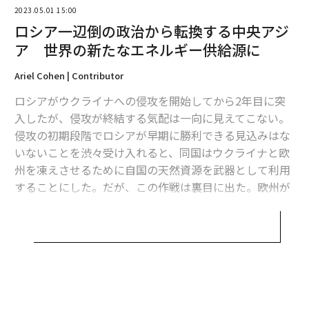
2023.05.01 15:00
ロシア一辺倒の政治から転換する中央アジ
ア 世界の新たなエネルギー供給源に
Ariel Cohen | Contributor
ロシアがウクライナへの侵攻を開始してから2年目に突
入したが、侵攻が終結する気配は一向に見えてこない。
侵攻の初期段階でロシアが早期に勝利できる見込みはな
いないことを渋々受け入れると、同国はウクライナと欧
州を凍えさせるために自国の天然資源を武器として利用
することにした。だが、この作戦は裏目に出た。欧州が
エネルギー戦争に勝利したことで、ロシアの影響力は低
下し、財政的にも苦境を強いられることとなっている。
欧州の成功と中国の超然とした態度は、かつてのロシア
の同盟国や貿易相手国、特にロシアの「裏庭」と言われ
てきた地域である中央アジアの抵抗に刺激を与えること
となった。