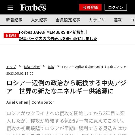
会員登録
ログイン
新着記事
人気記事
会員限定記事
カテゴリ
連載
コ
Forbes JAPAN MEMBERSHIP 新機能｜
NEWS
記事ページ内の広告表示を最小限にしました
トップ
経済・社会
経済
ロシア一辺倒の政治から転換する中央アジア 世
2023.05.01 15:00
ロシア一辺倒の政治から転換する中央アジ
ア 世界の新たなエネルギー供給源に
Ariel Cohen | Contributor
ロシアがウクライナへの侵攻を開始してから2年目に突
入したが、侵攻が終結する気配は一向に見えてこない。
侵攻の初期段階でロシアが早期に勝利できる見込みはな