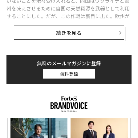
いないことを渋々受け入れると、同国はウクライナと欧
州を凍えさせるために自国の天然資源を武器として利用
することにした。だが、この作戦は裏目に出た。欧州が
エネルギー戦争に勝利したことで、ロシアの影響力は低
下し、財政的にも苦境を強いられることとなっている。
続きを見る
欧州の成功と中国の超然とした態度は、かつてのロシア
の同盟国や貿易相手国、特にロシアの「裏庭」と言われ
てきた地域である中央アジアの抵抗に刺激を与えること
となった。
無料のメールマガジンに登録
無料登録
西側諸国は、中央アジアで渦巻いている反ロシア感情の
うねりや、同地域の政府が直面している構造的な制約に
ついて理解する必要がある。マルガリータ・アッセノ
ワ、アリエル・コーエン（筆者）、ウェスリー・アレク
サンダー・ヒルが
報告書
を発表する場として、大西洋評
議会が開催した討論会「
小1
“
カザフスタンと中央アジアはいかにして世界に力を与
にし
シ
え、食料を供給できるのか
グ
「