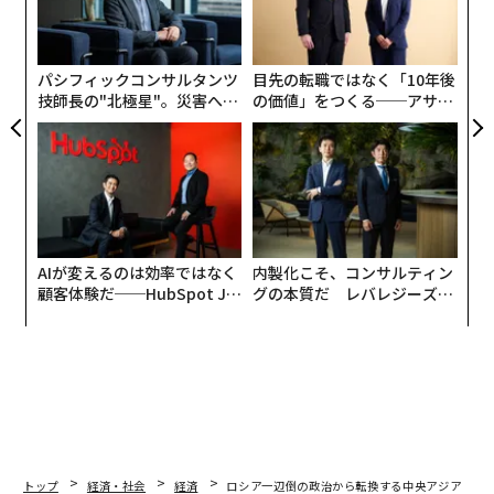
」では、こうした問題や解決策の多くが取り上げられ
3
た。
C
る
パシフィックコンサルタンツ
目先の転職ではなく「10年後
ロシアの支配に対する欧州の抵抗は明白だが、中央アジ
技師長の"北極星"。災害への
の価値」をつくる──アサイ
アの抵抗は必然的に微妙なものとなる。ロシアと中国に
無力感を乗り越え見つけた、
ンの長期伴走型支援とは
容易に侵入可能な国境で挟まれ、地理的に孤立している
防災一筋20年の答え
この地域にとって、ロシアとの植民地関係の上に成り立
っている経済的な依存は簡単には揺るがないからだ。し
かし、中央アジア諸国は現在、ロシアからの難民を受け
入れ、欧州連合（EU）との経済協力を拡大し、欧米の
AIが変えるのは効率ではなく
内製化こそ、コンサルティン
対ロシア制裁
に足並みをそろえ、自由化することで、ロ
顧客体験だ──HubSpot Ja
グの本質だ レバレジーズが
シアのウラジーミル・プーチン大統領に挑戦しているの
panが語る「Grow Better」
実践する、次世代ファームの
だ。
な組織のつくり方
全貌
トップ
経済・社会
経済
ロシア一辺倒の政治から転換する中央アジア 世